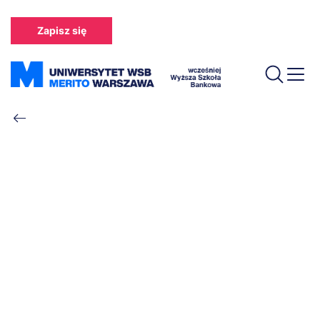
Przejdź
do
Zapisz się
treści
Ścieżka
nawigacyjna