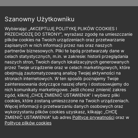
Przejdź
do
Zapisz się
treści
Szanowny Użytkowniku
Wybierając „AKCEPTUJĘ POLITYKĘ PLIKÓW COOKIES I
PRZECHODZĘ DO STRONY", wyrażasz zgodę na umieszczanie
plików cookies na Twoich urządzeniach oraz przetwarzanie
zapisanych w nich informacji przez nas oraz naszych
Ścieżka
partnerów biznesowych. Pliki te będą przetwarzały dane w
celach statystycznych, m.in. w zakresie: historii przeglądania
nawigacyjna
naszych stron, Twoich danych lokalizacyjnych generowanych
Aktualności
przez Twoje urządzenie oraz w celach marketingowych, które
obejmują zautomatyzowaną analizę Twojej aktywności na
stronach internetowych. W ten sposób poznajemy Twoje
zainteresowania dotyczące naszej oferty i dostosowujemy do
nich komunikaty marketingowe. Jeśli chcesz zmienić zakres
zgód, kliknij „CHCĘ ZMIENIĆ USTAWIENIA" i wybierz pliki
cookies, które zostaną umieszczone na Twoich urządzeniach.
Więcej informacji o przetwarzaniu danych osobowych oraz
wykorzystaniu plików cookies uzyskasz, klikając „CHCĘ
ZMIENIĆ USTAWIENIA" lub adres
Polityce prywatności
oraz w
Polityce plików cookies