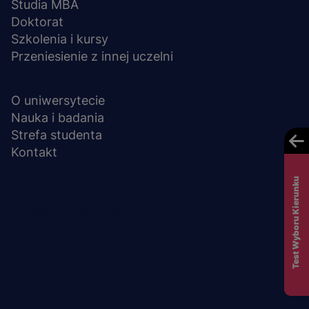
Studia MBA
Doktorat
Szkolenia i kursy
Przeniesienie z innej uczelni
UCZELNIA
O uniwersytecie
Nauka i badania
Strefa studenta
Kontakt
Test Wyboru Kierunku
Menu
© 2026 UWSB Merito
stopka-
Ochrona danych osobowych
Ochrona osób małoletnich
dodatkowe
Polityka plików "cookies"