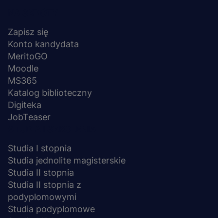
Menu
NA SKRÓTY
stopka
Zapisz się
Konto kandydata
MeritoGO
Moodle
MS365
Katalog biblioteczny
Digiteka
JobTeaser
STUDIA I SZKOLENIA
Studia I stopnia
Studia jednolite magisterskie
Studia II stopnia
Studia II stopnia z
podyplomowymi
Studia podyplomowe