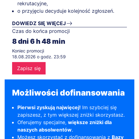
rekrutacyjne,
o przyjęciu decyduje kolejność zgłoszeń.
DOWIEDZ SIĘ WIĘCEJ
Czas do końca promocji
8
dni
6
h
48
min
Koniec promocji
18.08.2026 o godz. 23:59
Zapisz się
Możliwości dofinansowania
Pierwsi zyskują najwięcej!
Im szybciej się
zapiszesz, z tym większej zniżki skorzystasz.
Oferujemy specjalne,
większe zniżki dla
naszych absolwentów
.
Możesz skorzystać z dofinansowania z
Bazy