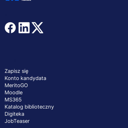
Dołącz i bądź na bieżąco
Menu
NA SKRÓTY
stopka
Zapisz się
Konto kandydata
MeritoGO
Moodle
MS365
Katalog biblioteczny
Digiteka
JobTeaser