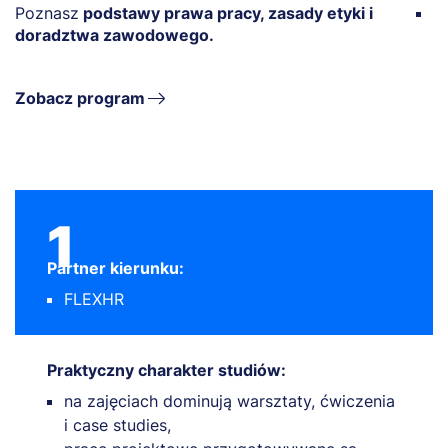
Poznasz
podstawy prawa pracy, zasady etyki i
N
doradztwa zawodowego.
V
Zobacz program
1
Partner kierunku:
FLEXHR
Praktyczny charakter studiów:
na zajęciach dominują warsztaty, ćwiczenia
i case studies,