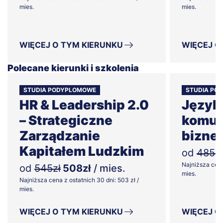
mies.
mies.
WIĘCEJ O TYM KIERUNKU
WIĘCEJ O
Polecane kierunki i szkolenia
STUDIA PODYPLOMOWE
STUDIA PO
HR & Leadership 2.0
Język
– Strategiczne
komun
Zarządzanie
bizne
Kapitałem Ludzkim
od
485zł
Najniższa cena
od
545zł
508zł
/ mies.
mies.
Najniższa cena z ostatnich 30 dni: 503 zł /
mies.
WIĘCEJ O TYM KIERUNKU
WIĘCEJ O