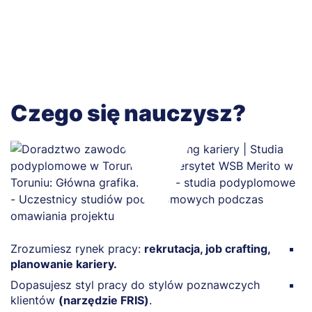
Czego się nauczysz?
Zrozumiesz rynek pracy:
rekrutacja, job crafting,
P
planowanie kariery.
g
Dopasujesz styl pracy do stylów poznawczych
Z
klientów
(narzędzie FRIS)
.
b