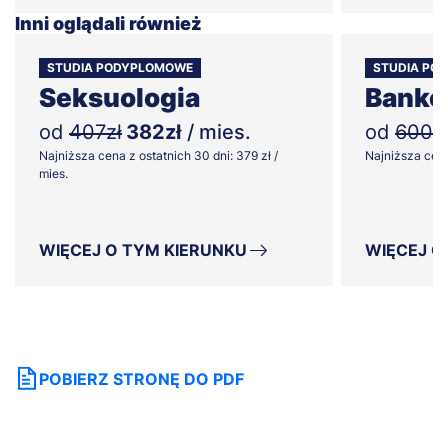
Inni oglądali również
STUDIA PODYPLOMOWE
STUDIA PO
Seksuologia
Banko
od
407zł
382zł
/ mies.
od
600z
Najniższa cena z ostatnich 30 dni: 379 zł /
Najniższa cena 
mies.
WIĘCEJ O TYM KIERUNKU
WIĘCEJ O
POBIERZ STRONĘ DO PDF