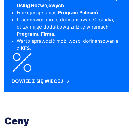
Usług Rozwojowych
.
Funkcjonuje u nas
Program Poleceń
.
Pracodawca może dofinansować Ci studia,
otrzymując dodatkową zniżkę w ramach
Programu Firma
.
Warto sprawdzić możliwości dofinansowania
z
KFS
.
DOWIEDZ SIĘ WIĘCEJ
Ceny