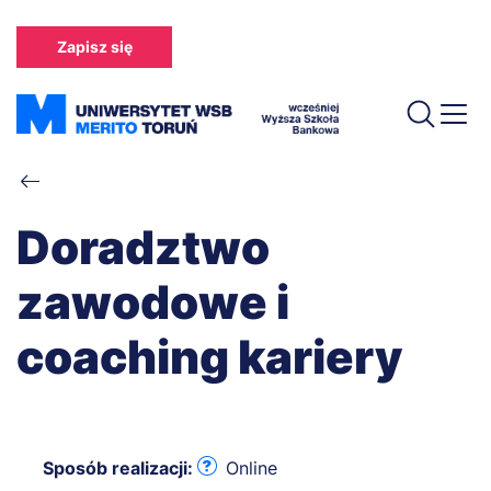
Przejdź
do
Zapisz się
treści
Ścieżka
nawigacyjna
Doradztwo
zawodowe i
coaching kariery
Sposób realizacji:
Online