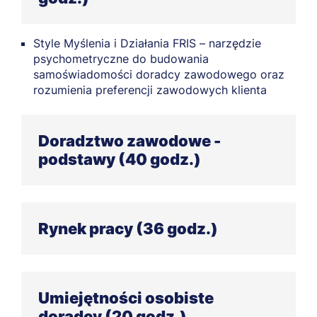
Style Myślenia i Działania FRIS – narzędzie
psychometryczne do budowania
samoświadomości doradcy zawodowego oraz
rozumienia preferencji zawodowych klienta
Doradztwo zawodowe -
podstawy (40 godz.)
Podstawy psychologii pracy. Rozwój zawodowy
człowieka
Rynek pracy (36 godz.)
Wybrane zagadnienia z etyki doradztwa
zawodowego i standardów zawodowych
Trendy zarządzania – Turkus, Agile, Kaizen,
Zintegrowany System Kwalifikacji
Lean, job crafting i inne
Umiejętności osobiste
Elementy prawa pracy, prawa oświatowego i
Rynek pracy w Polsce i Unii Europejskiej
doradcy (20 godz.)
innych ustaw dot. rynku pracy