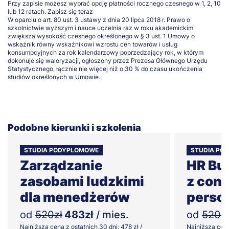
Przy zapisie możesz wybrać opcję płatności rocznego czesnego w 1, 2, 10
lub 12 ratach.
Zapisz się teraz
W oparciu o art. 80 ust. 3 ustawy z dnia 20 lipca 2018 r. Prawo o
szkolnictwie wyższym i nauce uczelnia raz w roku akademickim
zwiększa wysokość czesnego określonego w § 3 ust. 1 Umowy o
wskaźnik równy wskaźnikowi wzrostu cen towarów i usług
konsumpcyjnych za rok kalendarzowy poprzedzający rok, w którym
dokonuje się waloryzacji, ogłoszony przez Prezesa Głównego Urzędu
Statystycznego, łącznie nie więcej niż o 30 % do czasu ukończenia
studiów określonych w Umowie.
Podobne kierunki i szkolenia
STUDIA PODYPLOMOWE
STUDIA PO
Zarządzanie
HR Bu
zasobami ludzkimi
z cont
dla menedżerów
perso
od
520zł
483zł
/ mies.
od
520zł
Najniższa cena z ostatnich 30 dni: 478 zł /
Najniższa cena