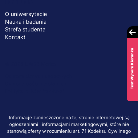
UCZELNIA
O uniwersytecie
Nauka i badania
Strefa studenta
Kontakt
Test Wyboru Kierunku
Menu
© 2026 UWSB Merito
stopka-
Ochrona danych osobowych
Ochrona osób małoletnich
dodatkowe
Polityka plików "cookies"
Informacje zamieszczone na tej stronie internetowej są
ogłoszeniami i informacjami marketingowymi, które nie
stanowią oferty w rozumieniu art. 71 Kodeksu Cywilnego