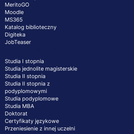
MeritoGO
Moodle
MS365
Katalog biblioteczny
Digiteka
JobTeaser
STUDIA I SZKOLENIA
Studia I stopnia
Studia jednolite magisterskie
Studia II stopnia
Studia II stopnia z
podyplomowymi
Studia podyplomowe
Studia MBA
Doktorat
Certyfikaty językowe
Przeniesienie z innej uczelni