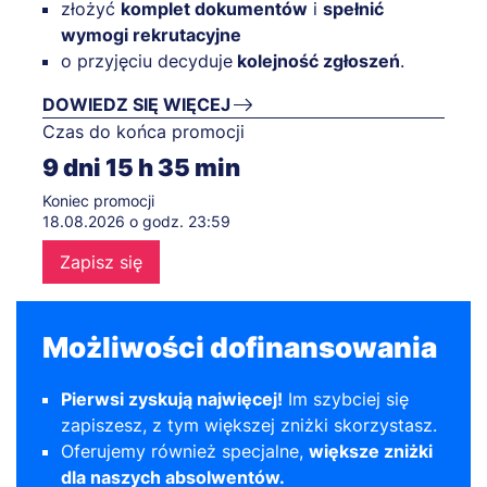
złożyć
komplet dokumentów
i
spełnić
wymogi rekrutacyjne
o przyjęciu decyduje
kolejność zgłoszeń
.
DOWIEDZ SIĘ WIĘCEJ
Czas do końca promocji
9
dni
15
h
35
min
Koniec promocji
18.08.2026 o godz. 23:59
Zapisz się
Możliwości dofinansowania
Pierwsi zyskują najwięcej!
Im szybciej się
zapiszesz, z tym większej zniżki skorzystasz.
Oferujemy również specjalne,
większe zniżki
dla naszych absolwentów.