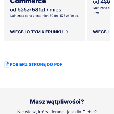
Commerce
od
480z
Najniższa cena
od
625zł
581zł
/ mies.
mies.
Najniższa cena z ostatnich 30 dni: 575 zł / mies.
WIĘCEJ O TYM KIERUNKU
WIĘCEJ O
POBIERZ STRONĘ DO PDF
Masz wątpliwości?
Nie wiesz, który kierunek jest dla Ciebie?