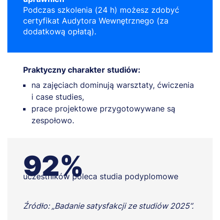
Podczas szkolenia (24 h) możesz zdobyć
certyfikat Audytora Wewnętrznego (za
dodatkową opłatą).
Praktyczny charakter studiów:
na zajęciach dominują warsztaty, ćwiczenia
i case studies,
prace projektowe przygotowywane są
zespołowo.
92%
uczestników poleca studia podyplomowe
Źródło: „Badanie satysfakcji ze studiów 2025”.