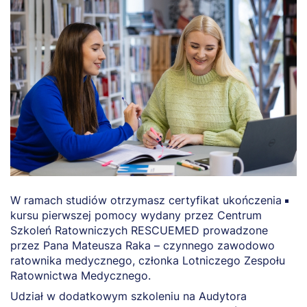
W ramach studiów otrzymasz certyfikat ukończenia
K
kursu pierwszej pomocy wydany przez Centrum
O
Szkoleń Ratowniczych RESCUEMED prowadzone
B
przez Pana Mateusza Raka – czynnego zawodowo
P
ratownika medycznego, członka Lotniczego Zespołu
a
Ratownictwa Medycznego.
B
Udział w dodatkowym szkoleniu na Audytora