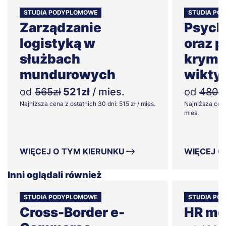
STUDIA PODYPLOMOWE
STUDIA PO
Zarządzanie
Psych
logistyką w
oraz 
służbach
krymin
mundurowych
wikty
od
565zł
521zł
/ mies.
od
480z
Najniższa cena z ostatnich 30 dni: 515 zł / mies.
Najniższa cena
mies.
WIĘCEJ O TYM KIERUNKU
WIĘCEJ O
Inni oglądali również
STUDIA PODYPLOMOWE
STUDIA PO
Cross-Border e-
HR me