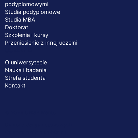
podyplomowymi
Studia podyplomowe
Studia MBA
Doktorat
Szkolenia i kursy
Przeniesienie z innej uczelni
UCZELNIA
O uniwersytecie
Nauka i badania
Strefa studenta
Kontakt
Menu
© 2026 UWSB Merito
stopka-
Ochrona danych osobowych
Ochrona osób małoletnich