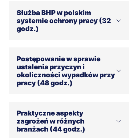
Służba BHP w polskim
systemie ochrony pracy (32
godz.)
Podstawy prawne oraz zasady działania służby
BHP (8 godz.)
Postępowanie w sprawie
Uprawnienia, prawa i obowiązki pracownika
ustalenia przyczyn i
służby BHP (8 godz.)
okoliczności wypadków przy
Metodyka prowadzenia szkoleń wstępnych i
pracy (48 godz.)
okresowych (4 godz.)
Zintegrowane systemy zarządzania
Czynniki niebezpieczne jako przyczyny zdarzeń
bezpieczeństwem (4 godz.)
wypadkowych (16 godz.)
Praktyczne aspekty
Odpowiedzialność stron stosunku pracy (8
Poprawne sporządzanie dokumentacji
godz.)
zagrożeń w różnych
powypadkowej (16 godz.)
branżach (44 godz.)
Praktyczne aspekty prowadzenia dochodzeń