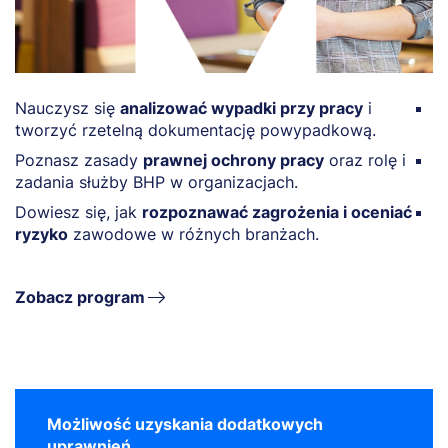
Nauczysz się
analizować wypadki przy pracy
i
Z
tworzyć rzetelną dokumentację powypadkową.
ś
Poznasz zasady
prawnej ochrony pracy
oraz rolę i
O
zadania służby BHP w organizacjach.
s
Dowiesz się, jak
rozpoznawać zagrożenia i oceniać
O
ryzyko
zawodowe w różnych branżach.
p
Zobacz program
Możliwość uzyskania dodatkowych
uprawnień