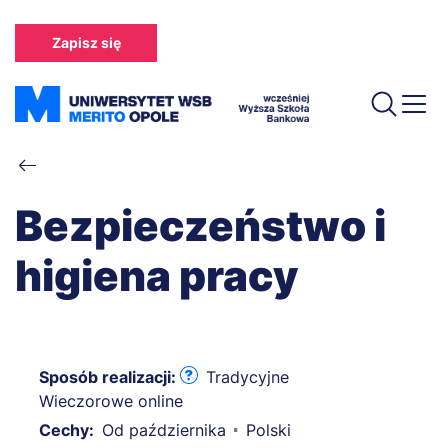
Przejdź
do
Zapisz się
treści
Ścieżka
nawigacyjna
Bezpieczeństwo i
higiena pracy
Sposób realizacji:
Tradycyjne
Wieczorowe online
Cechy:
Od października
Polski