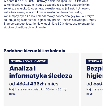
W oparciu o art. 80 ust. 3 ustawy z dnia 20 lipca 2018 r. Prawo o
szkolnictwie wyższym i nauce uczelnia raz w roku akademickim
zwiększa wysokość czesnego określonego w § 3 ust. 1 Umowy o
wskaźnik równy wskaźnikowi wzrostu cen towarów i usług
konsumpcyjnych za rok kalendarzowy poprzedzający rok, w którym
dokonuje się waloryzacji, ogłoszony przez Prezesa Głównego Urzędu
Statystycznego, łącznie nie więcej niż o 30 % do czasu ukończenia
studiów określonych w Umowie.
Podobne kierunki i szkolenia
STUDIA PODYPLOMOWE
STUDIA PO
Analiza i
Bezpi
informatyka śledcza
higien
od
480zł
436zł
/ mies.
od
550zł
Najniższa cena z ostatnich 30 dni: 430 zł /
Najniższa cena
mies.
mies.