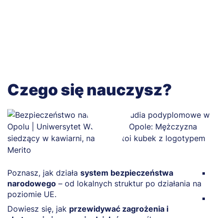
Czego się nauczysz?
Poznasz, jak działa
system bezpieczeństwa
N
narodowego
– od lokalnych struktur po działania na
i
poziomie UE.
O
Dowiesz się, jak
przewidywać zagrożenia i
o