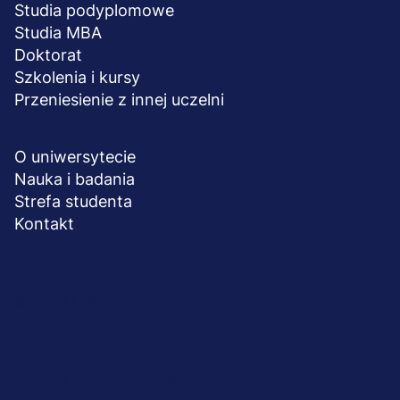
Studia podyplomowe
Studia MBA
Doktorat
Szkolenia i kursy
Przeniesienie z innej uczelni
UCZELNIA
O uniwersytecie
Nauka i badania
Strefa studenta
Kontakt
Menu
© 2026 UWSB Merito
stopka-
Ochrona danych osobowych
Ochrona osób małoletnich
dodatkowe
Polityka plików "cookies"