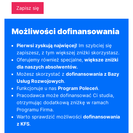
Zapisz się
Możliwości dofinansowania
Pierwsi zyskują najwięcej!
Im szybciej się
zapiszesz, z tym większej zniżki skorzystasz.
Oferujemy również specjalne,
większe zniżki
dla naszych absolwentów.
Możesz skorzystać z
dofinansowania z Bazy
Usług Rozwojowych
.
Funkcjonuje u nas
Program Poleceń
.
Pracodawca może dofinansować Ci studia,
otrzymując dodatkową zniżkę w ramach
Programu Firma.
Warto sprawdzić możliwości
dofinansowania
z KFS
.