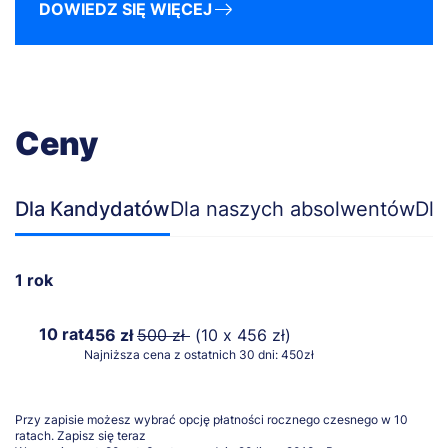
DOWIEDZ SIĘ WIĘCEJ
Ceny
Dla Kandydatów
Dla naszych absolwentów
Dla
1 rok
10 rat
456 zł
500 zł
(10 x 456 zł)
Najniższa cena z ostatnich 30 dni: 450zł
Przy zapisie możesz wybrać opcję płatności rocznego czesnego w 10
ratach.
Zapisz się teraz