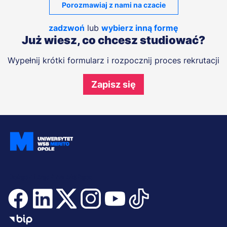
Porozmawiaj z nami na czacie
zadzwoń
lub
wybierz inną formę
Już wiesz, co chcesz studiować?
Wypełnij krótki formularz i rozpocznij proces rekrutacji
Zapisz się
Dołącz i bądź na bieżąco