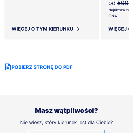
od
500z
Najniższa cena
mies.
WIĘCEJ O TYM KIERUNKU
WIĘCEJ O
POBIERZ STRONĘ DO PDF
Masz wątpliwości?
Nie wiesz, który kierunek jest dla Ciebie?