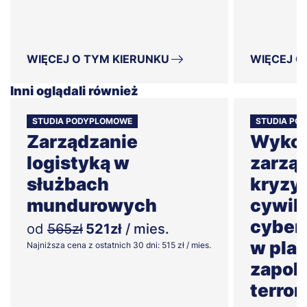
WIĘCEJ O TYM KIERUNKU
WIĘCEJ O
Inni oglądali również
STUDIA PODYPLOMOWE
STUDIA PO
Zarządzanie
Wykor
logistyką w
zarzą
służbach
kryzy
mundurowych
cywiln
cyber
od
565zł
521zł
/ mies.
w pla
Najniższa cena z ostatnich 30 dni: 515 zł / mies.
zapob
terro