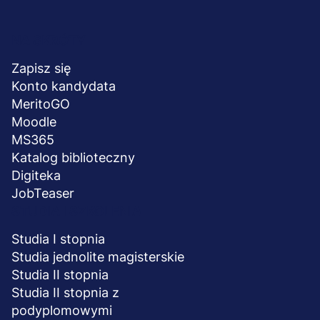
Menu
NA SKRÓTY
stopka
Zapisz się
Konto kandydata
MeritoGO
Moodle
MS365
Katalog biblioteczny
Digiteka
JobTeaser
STUDIA I SZKOLENIA
Studia I stopnia
Studia jednolite magisterskie
Studia II stopnia
Studia II stopnia z
podyplomowymi