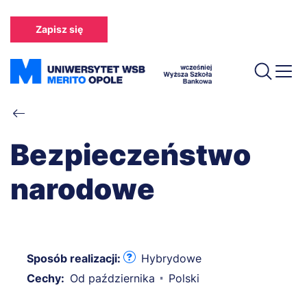
Przejdź
do
Zapisz się
treści
Ścieżka
nawigacyjna
Bezpieczeństwo
narodowe
Sposób realizacji:
Hybrydowe
Cechy:
Od października
Polski