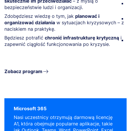
skutecznie im przeciwdziałać
– z myślą o
Z
bezpieczeństwie ludzi i organizacji.
w
Zdobędziesz wiedzę o tym, jak
planować i
Z
organizować działania
w sytuacjach kryzysowych – z
k
naciskiem na praktykę.
s
Będziesz potrafić
chronić infrastrukturę krytyczną
i
W
zapewnić ciągłość funkcjonowania po kryzysie.
p
w
Zobacz program
Microsoft 365
Nasi uczestnicy otrzymują darmową licencję
A1, która obejmuje popularne aplikacje, takie
jak Outlook, Teams, Word, PowerPoint, Excel,