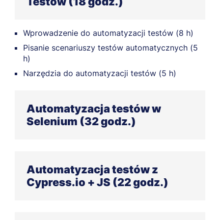
Testów (18 godz.)
Wprowadzenie do automatyzacji testów (8 h)
Pisanie scenariuszy testów automatycznych (5
h)
Narzędzia do automatyzacji testów (5 h)
Automatyzacja testów w
Selenium (32 godz.)
Praktyczne wykorzystanie Selenium WebDriver
oraz podstawy pisania testów automatycznych
Automatyzacja testów z
(12 h)
Cypress.io + JS (22 godz.)
Selenium Webdriver, selektory, narzędzia:
Maven, JUnit oraz IntelliJ (12 h)
JavaScript niezbędne podstawy (4 h)
Pisanie bardziej zaawansowanych testów w