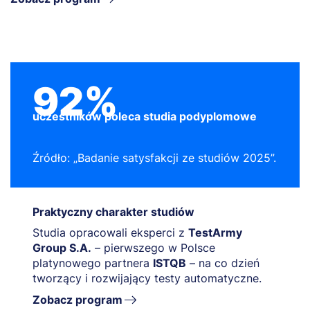
92%
uczestników poleca studia podyplomowe
Źródło: „Badanie satysfakcji ze studiów 2025”.
Praktyczny charakter studiów
Studia opracowali eksperci z
TestArmy
Group S.A.
– pierwszego w Polsce
platynowego partnera
ISTQB
– na co dzień
tworzący i rozwijający testy automatyczne.
Zobacz program