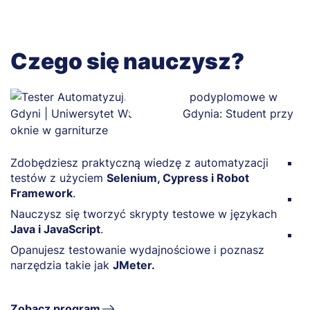
Czego się nauczysz?
Zdobędziesz praktyczną wiedzę z automatyzacji
D
testów z użyciem
Selenium, Cypress i Robot
z
Framework
.
Z
Nauczysz się tworzyć skrypty testowe w językach
d
Java i JavaScript
.
P
Opanujesz testowanie wydajnościowe i poznasz
n
narzędzia takie jak
JMeter.
Zobacz program