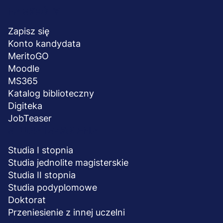
Menu
NA SKRÓTY
stopka
Zapisz się
Konto kandydata
MeritoGO
Moodle
MS365
Katalog biblioteczny
Digiteka
JobTeaser
STUDIA I SZKOLENIA
Studia I stopnia
Studia jednolite magisterskie
Studia II stopnia
Studia podyplomowe
Doktorat
Przeniesienie z innej uczelni