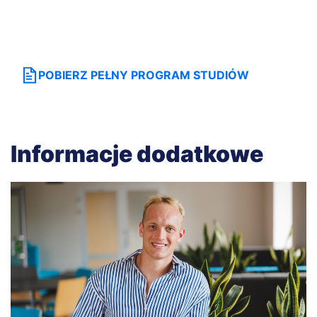
egzamin końcowy po każdym semestrze
webowych a normy/standardy bezpieczeństwa
(8 h)
POBIERZ PEŁNY PROGRAM STUDIÓW
Informacje dodatkowe