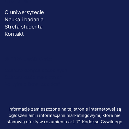
UCZELNIA
O uniwersytecie
Nauka i badania
Strefa studenta
Kontakt
Menu
© 2026 UWSB Merito
stopka-
Ochrona danych osobowych
Ochrona osób małoletnich
dodatkowe
Polityka plików "cookies"
Informacje zamieszczone na tej stronie internetowej są
ogłoszeniami i informacjami marketingowymi, które nie
stanowią oferty w rozumieniu art. 71 Kodeksu Cywilnego