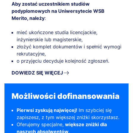
Aby zostać uczestnikiem studiów
podyplomowych na Uniwersytecie WSB
Merito, należy
:
mieć ukończone studia licencjackie,
inżynierskie lub magisterskie,
złożyć komplet dokumentów i spełnić wymogi
rekrutacyjne,
o przyjęciu decyduje kolejność zgłoszeń.
DOWIEDZ SIĘ WIĘCEJ
Możliwości dofinansowania
Pierwsi zyskują najwięcej!
Im szybciej się
zapiszesz, z tym większej zniżki skorzystasz.
Oferujemy specjalne,
większe zniżki dla
naszych absolwentów
.