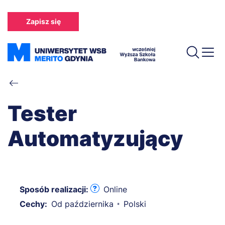
Przejdź
do
Zapisz się
treści
Ścieżka
nawigacyjna
Tester
Automatyzujący
Sposób realizacji:
Online
Cechy:
Od października
Polski