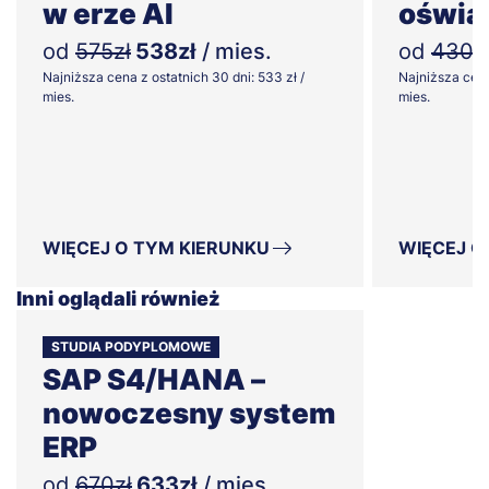
w erze AI
oświa
od
575zł
538zł
/ mies.
od
430z
Najniższa cena z ostatnich 30 dni: 533 zł /
Najniższa cena
mies.
mies.
WIĘCEJ O TYM KIERUNKU
WIĘCEJ O
Inni oglądali również
STUDIA PODYPLOMOWE
SAP S4/HANA –
nowoczesny system
ERP
od
670zł
633zł
/ mies.