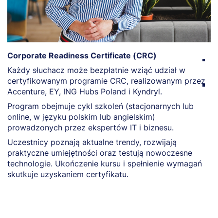
Corporate Readiness Certificate (CRC)
C
Każdy słuchacz może bezpłatnie wziąć udział w
(
certyfikowanym programie CRC, realizowanym przez
C
Accenture, EY, ING Hubs Poland i Kyndryl.
s
Program obejmuje cykl szkoleń (stacjonarnych lub
o
online, w języku polskim lub angielskim)
o
prowadzonych przez ekspertów IT i biznesu.
Uczestnicy poznają aktualne trendy, rozwijają
praktyczne umiejętności oraz testują nowoczesne
technologie. Ukończenie kursu i spełnienie wymagań
skutkuje uzyskaniem certyfikatu.