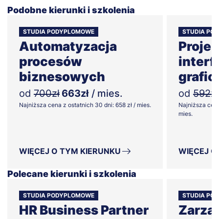
Podobne kierunki i szkolenia
STUDIA PODYPLOMOWE
STUDIA PO
Automatyzacja
Proje
procesów
interf
biznesowych
grafi
od
700zł
663zł
/ mies.
od
592zł
Najniższa cena z ostatnich 30 dni: 658 zł / mies.
Najniższa cena
mies.
WIĘCEJ O TYM KIERUNKU
WIĘCEJ O
Polecane kierunki i szkolenia
STUDIA PODYPLOMOWE
STUDIA PO
HR Business Partner
Zarzą