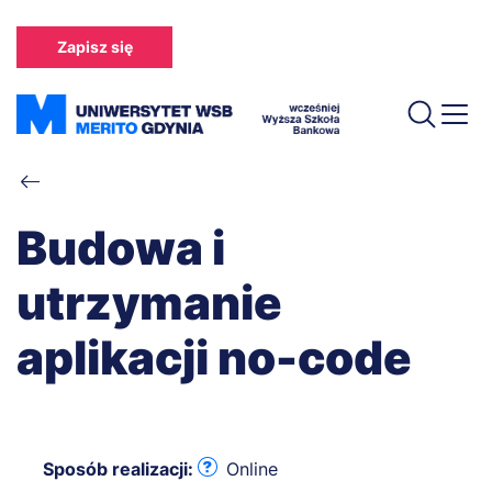
Przejdź
do
Zapisz się
treści
Ścieżka
nawigacyjna
Budowa i
utrzymanie
aplikacji no-code
Sposób realizacji:
Online