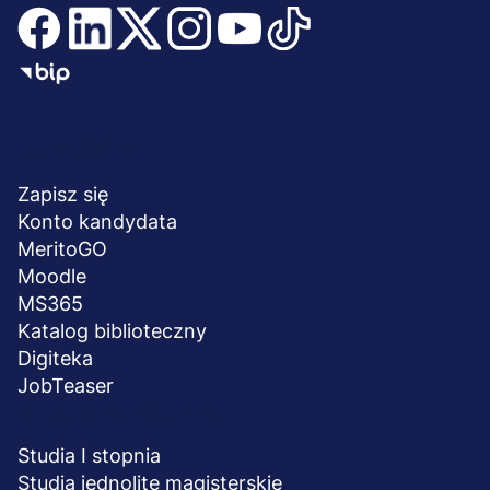
Menu
NA SKRÓTY
stopka
Zapisz się
Konto kandydata
MeritoGO
Moodle
MS365
Katalog biblioteczny
Digiteka
JobTeaser
STUDIA I SZKOLENIA
Studia I stopnia
Studia jednolite magisterskie