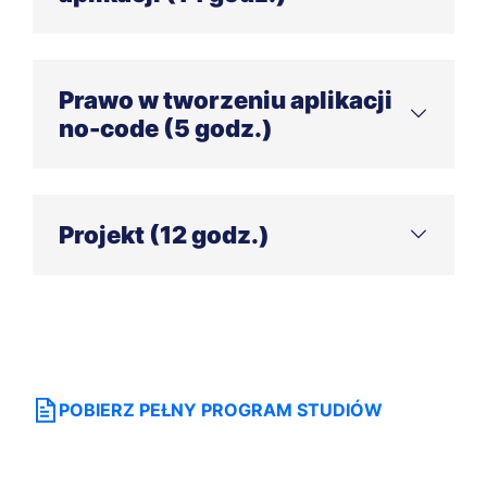
Testowanie funkcjonalności aplikacji no-code (5
godz.)
Prawo w tworzeniu aplikacji
Strategie wdrażania aplikacji i analiza
no-code (5 godz.)
problemów (9 godz.)
Ochrona danych i zabezpieczenia w aplikacjach
no-code (5 godz.)
Projekt (12 godz.)
Seminarium projektowe (12 godz.)
Forma zaliczenia: test końcowy I egzamin
polegający na obronie projektu
POBIERZ PEŁNY PROGRAM STUDIÓW