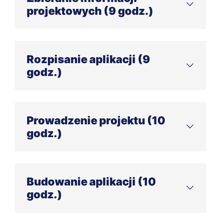
projektowych (9 godz.)
Tworzenie dokumentacji projektowej i zbieranie
informacji od użytkowników (9 godz.)
Rozpisanie aplikacji (9
godz.)
Analiza funkcjonalności i planowanie projektu (9
godz.)
Prowadzenie projektu (10
godz.)
Organizacja pracy w projektach no-code (5
godz.)
Budowanie aplikacji (10
Narzędzia i techniki zarządzania projektami no-
godz.)
code (5 godz.)