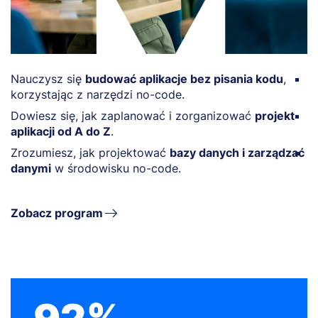
Nauczysz się
budować aplikacje bez pisania kodu
,
P
korzystając z narzędzi no-code.
z
Dowiesz się, jak zaplanować i zorganizować
projekt
Z
aplikacji od A do Z
.
r
Zrozumiesz, jak projektować
bazy danych i zarządzać
B
danymi
w środowisku no-code.
o
Zobacz program