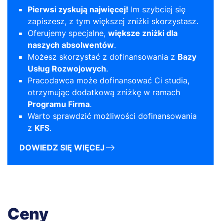
Pierwsi zyskują najwięcej!
Im szybciej się
zapiszesz, z tym większej zniżki skorzystasz.
Oferujemy specjalne,
większe zniżki dla
naszych absolwentów
.
Możesz skorzystać z dofinansowania z
Bazy
Usług Rozwojowych
.
Pracodawca może dofinansować Ci studia,
otrzymując dodatkową zniżkę w ramach
Programu Firma
.
Warto sprawdzić możliwości dofinansowania
z
KFS
.
DOWIEDZ SIĘ WIĘCEJ
Ceny