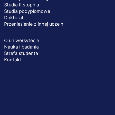
Studia II stopnia
Studia podyplomowe
Doktorat
Przeniesienie z innej uczelni
UCZELNIA
O uniwersytecie
Nauka i badania
Strefa studenta
Kontakt
Menu
© 2026 UWSB Merito
stopka-
Ochrona danych osobowych
Ochrona osób małoletnich
dodatkowe
Polityka plików "cookies"