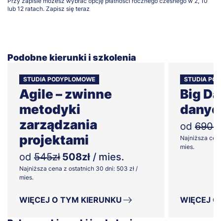
Przy zapisie możesz wybrać opcję płatności rocznego czesnego w 2, 10
lub 12 ratach.
Zapisz się teraz
Podobne kierunki i szkolenia
STUDIA PODYPLOMOWE
STUDIA PO
Agile – zwinne
Big Da
metodyki
danyc
zarządzania
od
690zł
projektami
Najniższa cena
mies.
od
545zł
508zł
/ mies.
Najniższa cena z ostatnich 30 dni: 503 zł /
mies.
WIĘCEJ O TYM KIERUNKU
WIĘCEJ O