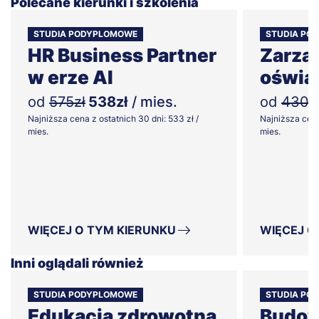
Polecane kierunki i szkolenia
STUDIA PODYPLOMOWE
STUDIA PO
HR Business Partner
Zarzą
w erze AI
oświa
od
575zł
538zł
/ mies.
od
430z
Najniższa cena z ostatnich 30 dni: 533 zł /
Najniższa cena
mies.
mies.
WIĘCEJ O TYM KIERUNKU
WIĘCEJ O
Inni oglądali również
STUDIA PODYPLOMOWE
STUDIA PO
Edukacja zdrowotna
Budow