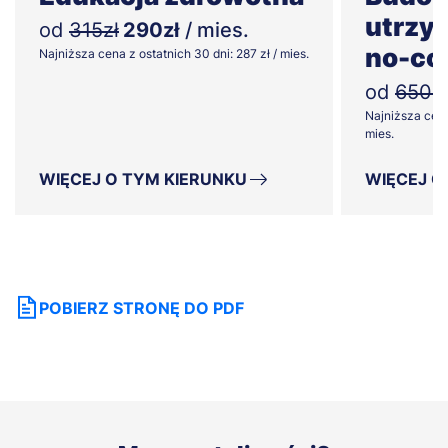
utrzym
od
315zł
290zł
/ mies.
no-co
Najniższa cena z ostatnich 30 dni: 287 zł / mies.
od
650zł
Najniższa cena
mies.
WIĘCEJ O TYM KIERUNKU
WIĘCEJ O
POBIERZ STRONĘ DO PDF