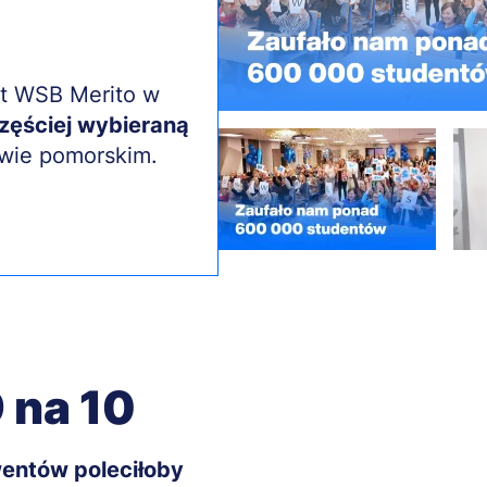
t WSB Merito w
zęściej wybieraną
ie pomorskim.
 na 10
entów poleciłoby