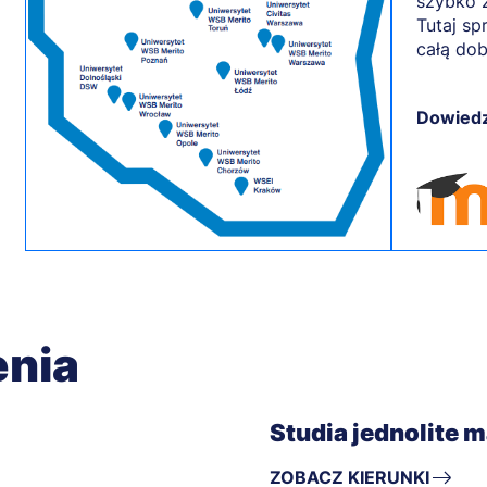
szybko z
Tutaj sp
całą dob
Dowiedz
enia
Studia jednolite 
ZOBACZ KIERUNKI