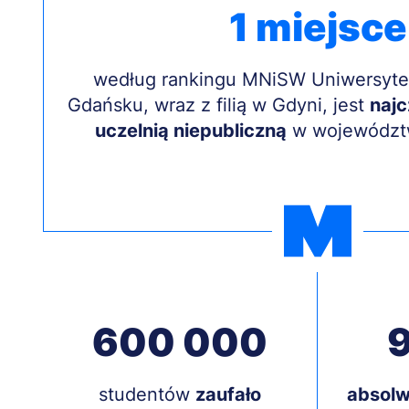
1 miejsce
Treść
według rankingu MNiSW Uniwersyte
Gdańsku, wraz z filią w Gdyni, jest
najc
uczelnią niepubliczną
w województw
600 000
9
Treść
studentów
zaufało
Treść
absolw