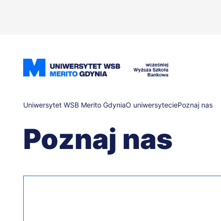
Przejdź
do
treści
Ścieżka
Uniwersytet WSB Merito Gdynia
O uniwersytecie
Poznaj nas
Poznaj nas
nawigacyjna