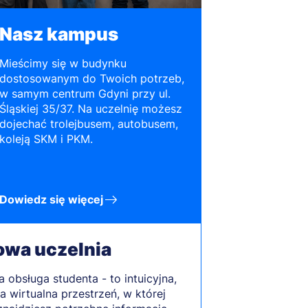
Nasz kampus
Mieścimy się w budynku
dostosowanym do Twoich potrzeb,
w samym centrum Gdyni przy ul.
Śląskiej 35/37. Na uczelnię możesz
dojechać trolejbusem, autobusem,
koleją SKM i PKM.
Dowiedz się więcej
owa uczelnia
a obsługa studenta - to intuicyjna,
a wirtualna przestrzeń, w której