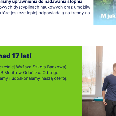
liśmy uprawnienia do nadawania stopnia
wych dyscyplinach naukowych oraz umożliwił
 które jeszcze lepiej odpowiadają na trendy na
ad 17 lat!
cześniej Wyższa Szkoła Bankowa)
SB Merito w Gdańsku. Od tego
ijamy i udoskonalamy naszą ofertę.