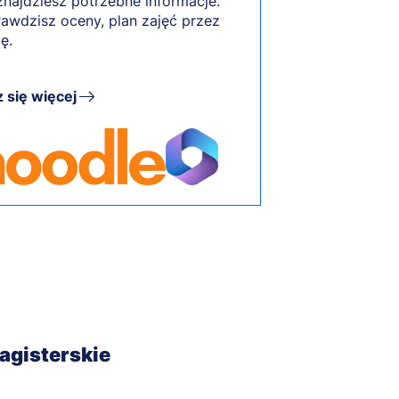
najdziesz potrzebne informacje.
rawdzisz oceny, plan zajęć przez
ę.
 się więcej
magisterskie