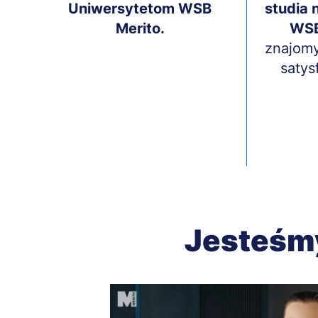
Uniwersytetom WSB
studia 
Merito.
WSB
znajom
satys
Jesteśm