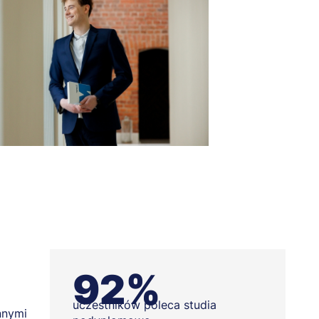
92%
uczestników poleca studia
nnymi