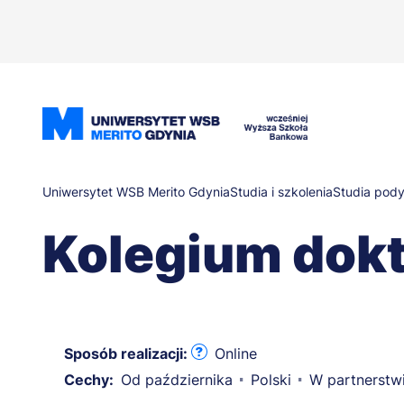
Przejdź
do
treści
Ścieżka
Uniwersytet WSB Merito Gdynia
Studia i szkolenia
Studia pod
Kolegium dokt
nawigacyjna
Sposób realizacji:
Online
Cechy:
Od października
Polski
W partnerstw