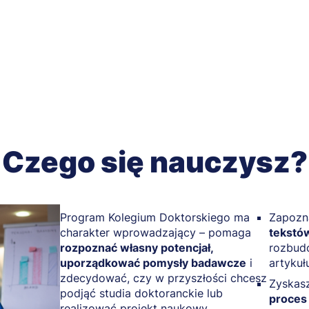
Czego się nauczysz?
Program Kolegium Doktorskiego ma
Zapozn
charakter wprowadzający – pomaga
tekstó
rozpoznać własny potencjał,
rozbud
uporządkować pomysły badawcze
i
artyku
zdecydować, czy w przyszłości chcesz
Zyskasz
podjąć studia doktoranckie lub
proces 
realizować projekt naukowy.