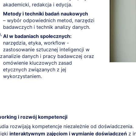
akademicki, redakcja i edycja.
Metody i techniki badań naukowych
– wybór odpowiednich metod, narzędzi
badawczych i technik analizy danych.
,
AI w badaniach społecznych:
narzędzia, etyka, workflow -
zastosowanie sztucznej inteligencji w
 z
analizie danych i pracy badawczej oraz
omówienie kluczowych zasad
etycznych związanych z jej
wykorzystaniem.
orking i rozwój kompetencji
udia rozwijają kompetencje niezależnie od doświadczenia.
ięki
interaktywnym zajęciom i wymianie doświadczeń
z i