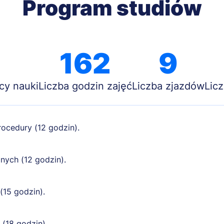
Program studiów
162
9
cy nauki
Liczba godzin zajęć
Liczba zjazdów
Lic
ocedury (12 godzin).
nych (12 godzin).
(15 godzin).
(18 godzin).