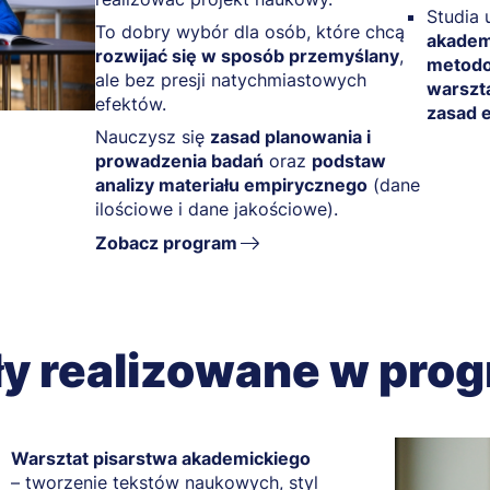
Studia 
To dobry wybór dla osób, które chcą
akademi
rozwijać się w sposób przemyślany
,
metodo
ale bez presji natychmiastowych
warszta
efektów.
zasad 
Nauczysz się
zasad planowania i
prowadzenia badań
oraz
podstaw
analizy materiału empirycznego
(dane
ilościowe i dane jakościowe).
Zobacz program
y realizowane w prog
Warsztat pisarstwa akademickiego
– tworzenie tekstów naukowych, styl