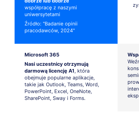
dobrze lub dobrze
zy
współpracę z naszymi
uniwersytetami
Źródło: "Badanie opinii
pracodawców, 2024"
Microsoft 365
Wspa
Weźm
Nasi uczestnicy otrzymują
kons
darmową licencję A1
, która
semi
obejmuje popularne aplikacje,
prow
takie jak Outlook, Teams, Word,
inte
PowerPoint, Excel, OneNote,
eksp
SharePoint, Sway i Forms.