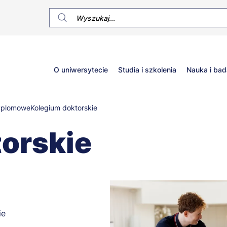
Główne
O uniwersytecie
Studia i szkolenia
Nauka i bad
menu
yplomowe
Kolegium doktorskie
orskie
ie