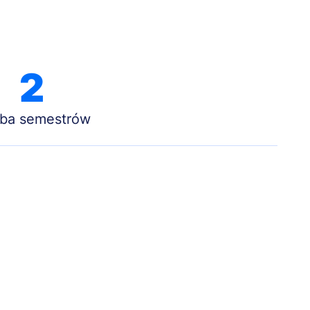
2
zba semestrów