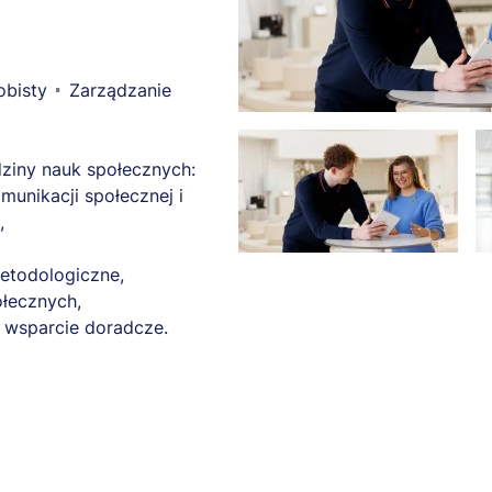
obisty
Zarządzanie
dziny nauk społecznych:
munikacji społecznej i
,
etodologiczne,
ołecznych,
 wsparcie doradcze.