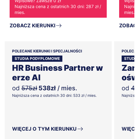
Wpisowe? Zawsze 0 zł
Wpisow
Najniższa cena z ostatnich 30 dni: 287 zł /
Najniżs
mies.
mies.
ZOBACZ KIERUNKI
ZOBACZ
POLECANE KIERUNKI I SPECJALNOŚCI
POLECAN
STUDIA PODYPLOMOWE
STUDI
HR Business Partner w
Zar
erze AI
ośw
od
575zł
538zł
/ mies.
od
43
Najniższa cena z ostatnich 30 dni: 533 zł / mies.
Najniższa 
WIĘCEJ O TYM KIERUNKU
WIĘCE