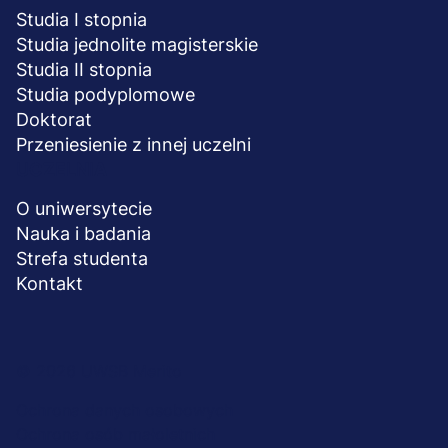
Studia I stopnia
Studia jednolite magisterskie
Studia II stopnia
Studia podyplomowe
Doktorat
Przeniesienie z innej uczelni
UCZELNIA
O uniwersytecie
Nauka i badania
Strefa studenta
Kontakt
Menu
© 2026 UWSB Merito
stopka-
Ochrona danych osobowych
Ochrona osób małoletnich