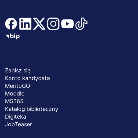
Dołącz i bądź na bieżąco
Menu
NA SKRÓTY
stopka
Zapisz się
Konto kandydata
MeritoGO
Moodle
MS365
Katalog biblioteczny
Digiteka
JobTeaser
STUDIA I SZKOLENIA