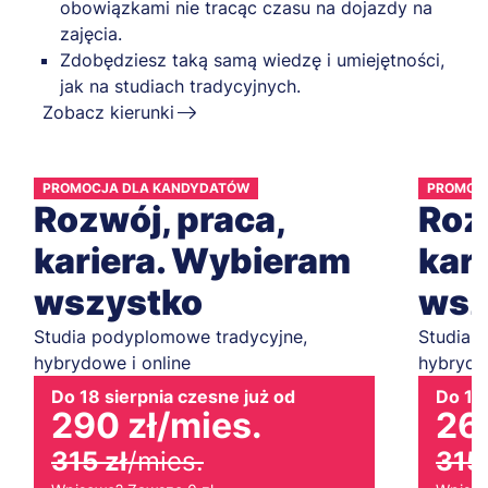
obowiązkami nie tracąc czasu na dojazdy na
zajęcia.
Zdobędziesz taką samą wiedzę i umiejętności,
jak na studiach tradycyjnych.
Zobacz kierunki
PROMOCJA DLA KANDYDATÓW
PROMOC
Rozwój, praca,
Roz
kariera. Wybieram
kar
wszystko
wsz
Studia podyplomowe tradycyjne,
Studia 
hybrydowe i online
hybrydow
Do 18 sierpnia czesne już od
Do 18 
290 zł
/mies.
268
315 zł
/mies.
315 