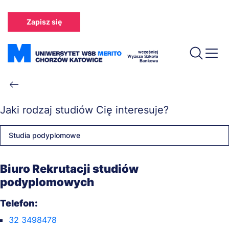
Przejdź
do
Zapisz się
treści
Ścieżka
nawigacyjna
Jaki rodzaj studiów Cię interesuje?
Studia podyplomowe
Biuro Rekrutacji studiów
podyplomowych
Telefon:
32 3498478