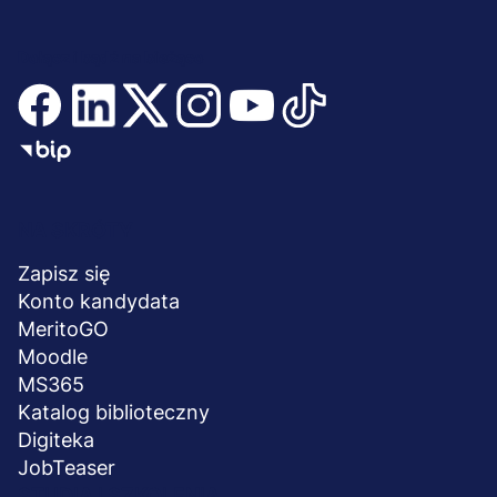
Dołącz i bądź na bieżąco
Menu
NA SKRÓTY
stopka
Zapisz się
Konto kandydata
MeritoGO
Moodle
MS365
Katalog biblioteczny
Digiteka
JobTeaser
STUDIA I SZKOLENIA