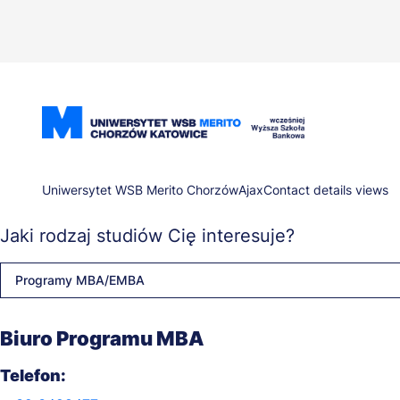
Przejdź
do
treści
Ścieżka
Uniwersytet WSB Merito Chorzów
Ajax
Contact details views
Jaki rodzaj studiów Cię interesuje?
nawigacyjna
Programy MBA/EMBA
Biuro Programu MBA
Telefon: