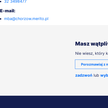
32 3498477
E-mail:
mba@chorzow.merito.pl
Masz wątpl
Nie wiesz, który k
Porozmawiaj z n
zadzwoń
lub
wyb