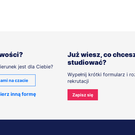
iwości?
Już wiesz, co chces
studiować?
ierunek jest dla Ciebie?
Wypełnij krótki formularz i r
ami na czacie
rekrutacji
ierz inną formę
Zapisz się