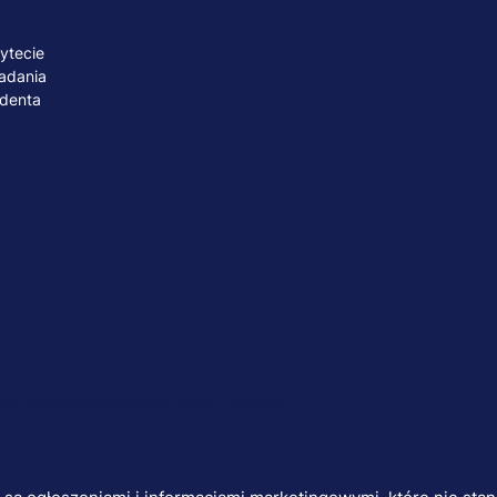
A
ytecie
adania
udenta
ób małoletnich
Polityka plików "cookies"