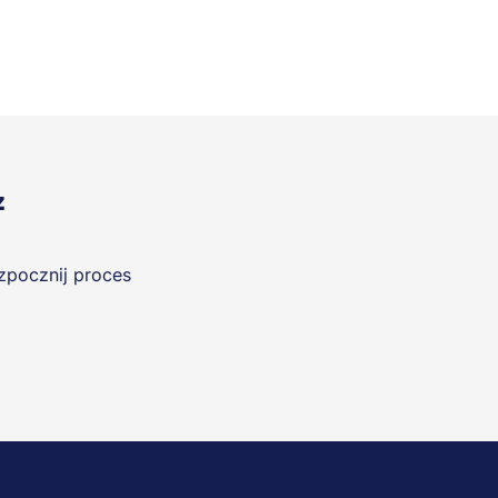
z
ozpocznij proces