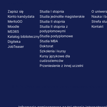
Menu
NA SKRÓTY
STUDIA I SZKOLENIA
UCZELNI
Zapisz się
Studia I stopnia
O uniwers
stopka
Konto kandydata
Studia jednolite magisterskie
Nauka i b
MeritoGO
Studia II stopnia
Strefa st
Moodle
Studia II stopnia z
Kontakt
podyplomowymi
MS365
Studia podyplomowe
Katalog biblioteczny
Studia MBA
Digiteka
Doktorat
JobTeaser
Szkolenia i kursy
Kursy językowe dla
cudzoziemców
Przeniesienie z innej uczelni
© 2026 UWSB Merito
Ochrona danych osobowych
Ochrona os
Menu
stopka-