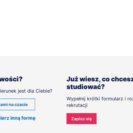
iwości?
Już wiesz, co chces
studiować?
ierunek jest dla Ciebie?
Wypełnij krótki formularz i r
ami na czacie
rekrutacji
ierz inną formę
Zapisz się