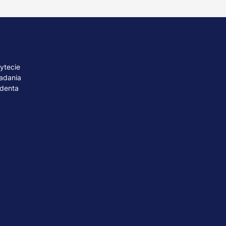
A
ytecie
adania
udenta
ób małoletnich
Polityka plików "cookies"