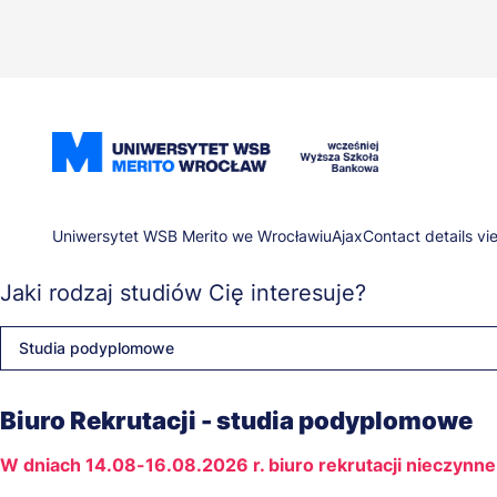
Przejdź
do
treści
Ścieżka
Uniwersytet WSB Merito we Wrocławiu
Ajax
Contact details vi
Jaki rodzaj studiów Cię interesuje?
nawigacyjna
Studia podyplomowe
Biuro Rekrutacji - studia podyplomowe
W dniach 14.08-16.08.2026 r. biuro rekrutacji nieczynne