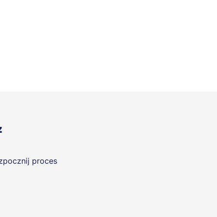
z
ozpocznij proces