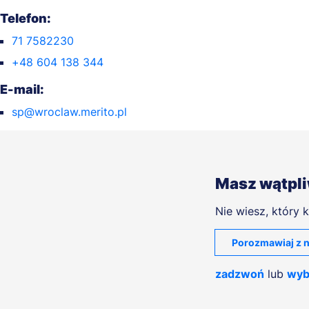
Telefon:
71 7582230
+48 604 138 344
E-mail:
sp@wroclaw.merito.pl
Masz wątpl
Nie wiesz, który k
Porozmawiaj z n
zadzwoń
lub
wyb