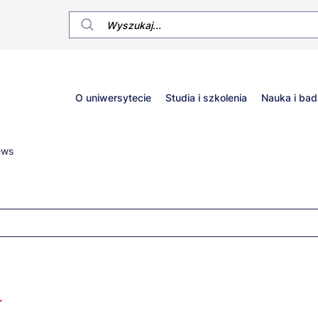
Główne
O uniwersytecie
Studia i szkolenia
Nauka i bad
menu
ews
.