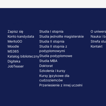
Menu
NA SKRÓTY
STUDIA I SZKOLENIA
UCZELNI
Zapisz się
Studia I stopnia
O uniwers
stopka
Konto kandydata
Studia jednolite magisterskie
Nauka i b
MeritoGO
Studia II stopnia
Strefa st
Moodle
Studia II stopnia z
Kontakt
podyplomowymi
MS365
Studia podyplomowe
Katalog biblioteczny
Studia MBA
Digiteka
Doktorat
JobTeaser
Szkolenia i kursy
Kursy językowe dla
cudzoziemców
Przeniesienie z innej uczelni
© 2026 UWSB Merito
Ochrona danych osobowych
Ochrona os