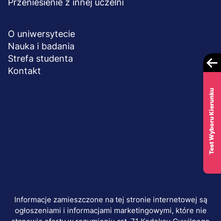
Przeniesienie z innej uczelni
UCZELNIA
O uniwersytecie
Nauka i badania
Strefa studenta
Kontakt
Test Wyboru Kierunku
Menu
© 2026 UWSB Merito
stopka-
Ochrona danych osobowych
Ochrona osób małoletnich
dodatkowe
Polityka plików "cookies"
Informacje zamieszczone na tej stronie internetowej są
ogłoszeniami i informacjami marketingowymi, które nie