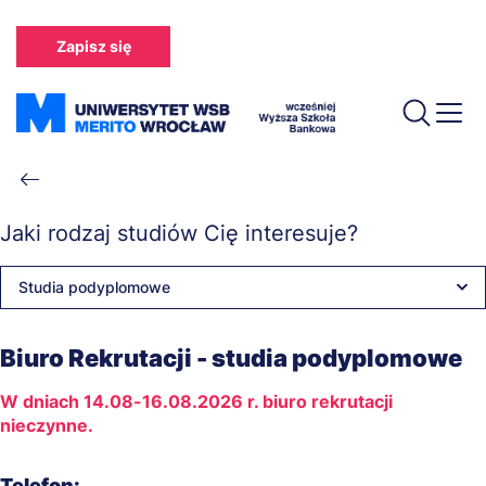
Przejdź
do
Zapisz się
treści
Ścieżka
nawigacyjna
Jaki rodzaj studiów Cię interesuje?
Studia podyplomowe
Biuro Rekrutacji - studia podyplomowe
W dniach 14.08-16.08.2026 r. biuro rekrutacji
nieczynne.
Telefon: