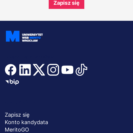
Zapisz się
Dołącz i bądź na bieżąco
Menu
NA SKRÓTY
stopka
Zapisz się
Konto kandydata
MeritoGO