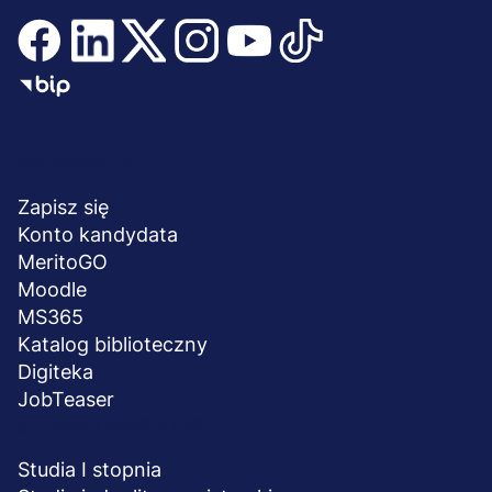
Menu
NA SKRÓTY
stopka
Zapisz się
Konto kandydata
MeritoGO
Moodle
MS365
Katalog biblioteczny
Digiteka
JobTeaser
STUDIA I SZKOLENIA
Studia I stopnia