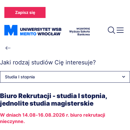
Przejdź
do
Zapisz się
treści
Ścieżka
nawigacyjna
Jaki rodzaj studiów Cię interesuje?
Studia I stopnia
Biuro Rekrutacji - studia I stopnia,
jednolite studia magisterskie
W dniach 14.08-16.08.2026 r. biuro rekrutacji
nieczynne.