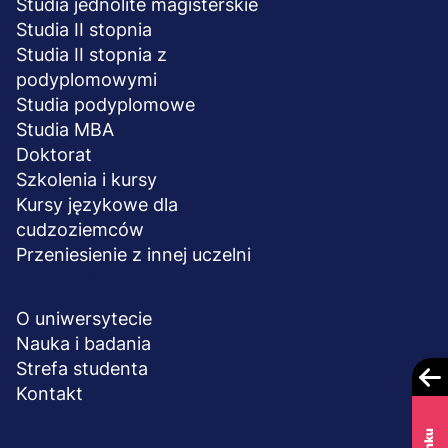
Studia jednolite magisterskie
Studia II stopnia
Studia II stopnia z
podyplomowymi
Studia podyplomowe
Studia MBA
Doktorat
Szkolenia i kursy
Kursy językowe dla
cudzoziemców
Przeniesienie z innej uczelni
UCZELNIA
O uniwersytecie
Nauka i badania
Strefa studenta
Kontakt