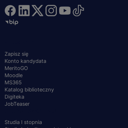
Menu
NA SKRÓTY
stopka
Zapisz się
Konto kandydata
MeritoGO
Moodle
MS365
Katalog biblioteczny
Digiteka
JobTeaser
STUDIA I SZKOLENIA
Studia I stopnia