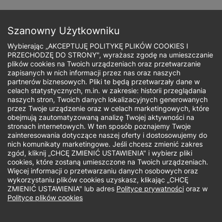
Przejdź
do
Zapisz się
treści
Szanowny Użytkowniku
Wybierając „AKCEPTUJĘ POLITYKĘ PLIKÓW COOKIES I
PRZECHODZĘ DO STRONY", wyrażasz zgodę na umieszczanie
plików cookies na Twoich urządzeniach oraz przetwarzanie
zapisanych w nich informacji przez nas oraz naszych
Ścieżka
partnerów biznesowych. Pliki te będą przetwarzały dane w
celach statystycznych, m.in. w zakresie: historii przeglądania
nawigacyjna
naszych stron, Twoich danych lokalizacyjnych generowanych
Jaki rodzaj studiów Cię interesuje?
przez Twoje urządzenie oraz w celach marketingowych, które
obejmują zautomatyzowaną analizę Twojej aktywności na
stronach internetowych. W ten sposób poznajemy Twoje
Studia I stopnia
zainteresowania dotyczące naszej oferty i dostosowujemy do
nich komunikaty marketingowe. Jeśli chcesz zmienić zakres
zgód, kliknij „CHCĘ ZMIENIĆ USTAWIENIA" i wybierz pliki
Biuro Rekrutacji - studia I stopnia,
cookies, które zostaną umieszczone na Twoich urządzeniach.
Więcej informacji o przetwarzaniu danych osobowych oraz
jednolite studia magisterskie
wykorzystaniu plików cookies uzyskasz, klikając „CHCĘ
ZMIENIĆ USTAWIENIA" lub adres
Polityce prywatności
oraz w
W dniach 14.08-16.08.2026 r. biuro rekrutacji
Polityce plików cookies
nieczynne.