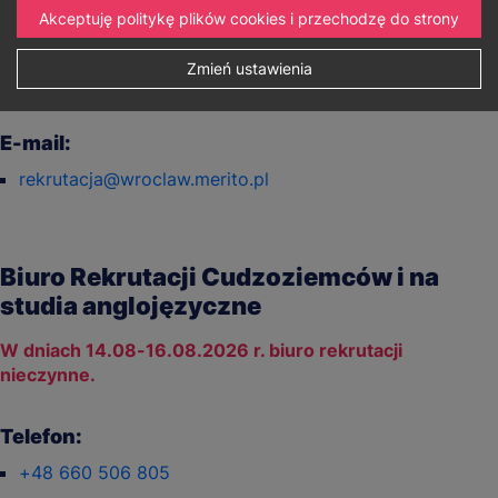
Akceptuję politykę plików cookies i przechodzę do strony
Telefon:
71 7582230
Zmień ustawienia
+48 698 837 061
E-mail:
rekrutacja@wroclaw.merito.pl
Biuro Rekrutacji Cudzoziemców i na
studia anglojęzyczne
W dniach 14.08-16.08.2026 r. biuro rekrutacji
nieczynne.
Telefon:
+48 660 506 805