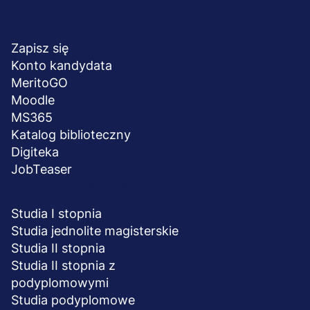
Menu
NA SKRÓTY
stopka
Zapisz się
Konto kandydata
MeritoGO
Moodle
MS365
Katalog biblioteczny
Digiteka
JobTeaser
STUDIA I SZKOLENIA
Studia I stopnia
Studia jednolite magisterskie
Studia II stopnia
Studia II stopnia z
podyplomowymi
Studia podyplomowe