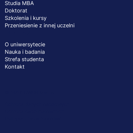
Studia MBA
Doktorat
Szkolenia i kursy
Przeniesienie z innej uczelni
UCZELNIA
O uniwersytecie
Nauka i badania
Strefa studenta
Kontakt
Menu
© 2026 UWSB Merito
stopka-
Ochrona danych osobowych
Ochrona osób małoletnich
dodatkowe
Polityka plików "cookies"