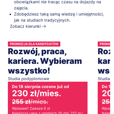
obowiązkami nie tracąc czasu na dojazdy na
zajęcia.
Zdobędziesz taką samą wiedzę i umiejętności,
jak na studiach tradycyjnych.
Zobacz kierunki
PROMOCJA DLA KANDYDATÓW
PROMOC
Rozwój, praca,
Roz
kariera. Wybieram
kar
wszystko!
wsz
Studia podyplomowe
Studia 
Do 18 sierpnia czesne już od
Do 18 
230 zł
/mies.
20
255 zł
/mies.
255 
Wpisowe? Zawsze 0 zł
Wpisow
Najniższa cena z ostatnich 30 dni: 227 zł /
Najniżs