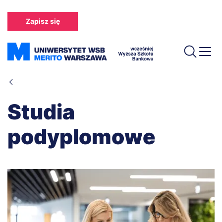
Przejdź
do
Zapisz się
treści
Ścieżka
nawigacyjna
Studia
podyplomowe