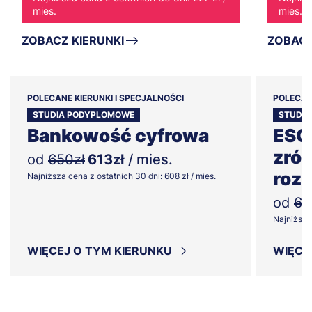
mies.
mies.
ZOBACZ KIERUNKI
ZOBACZ
POLECANE KIERUNKI I SPECJALNOŚCI
POLECAN
STUDIA PODYPLOMOWE
STUDI
Bankowość cyfrowa
ESG 
zró
od
650zł
613zł
/ mies.
roz
Najniższa cena z ostatnich 30 dni: 608 zł / mies.
od
63
Najniższa 
WIĘCEJ O TYM KIERUNKU
WIĘCE