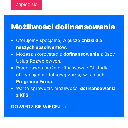
Zapisz się
Możliwości dofinansowania
Oferujemy specjalne, większe
zniżki dla
naszych absolwentów.
Możesz skorzystać z
dofinansowania
z
Bazy
Usług Rozwojowych
.
Pracodawca może dofinansować Ci studia,
otrzymując dodatkową zniżkę w ramach
Programu Firma.
Warto sprawdzić możliwości
dofinansowania
z KFS.
DOWIEDZ SIĘ WIĘCEJ