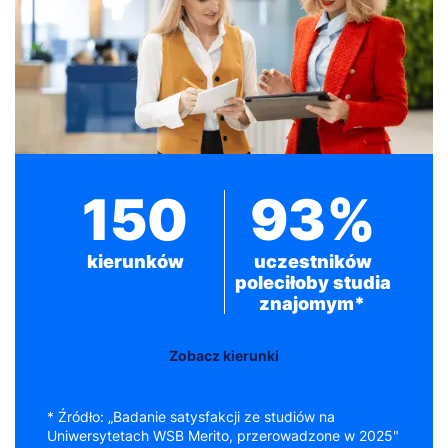
150
93%
kierunków
uczestników
poleciłoby studia
znajomym*
Zobacz kierunki
* Źródło: „Badanie satysfakcji ze studiów na
Uniwersytetach WSB Merito, przerowadzone w 2025"