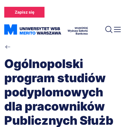
Przejdź
do
Zapisz się
treści
Ścieżka
nawigacyjna
Ogólnopolski
program studiów
podyplomowych
dla pracowników
Publicznych Służb