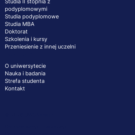
Studia II stopnia z
podyplomowymi
Studia podyplomowe
Studia MBA
Doktorat
Szkolenia i kursy
Przeniesienie z innej uczelni
UCZELNIA
O uniwersytecie
Nauka i badania
Strefa studenta
Kontakt
Menu
© 2026 UWSB Merito
stopka-
Ochrona danych osobowych
Ochrona osób małoletnich