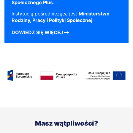
Społecznego Plus
.
Instytucją pośredniczącą jest
Ministerstwo
Rodziny, Pracy i Polityki Społecznej
.
DOWIEDZ SIĘ WIĘCEJ
Masz wątpliwości?