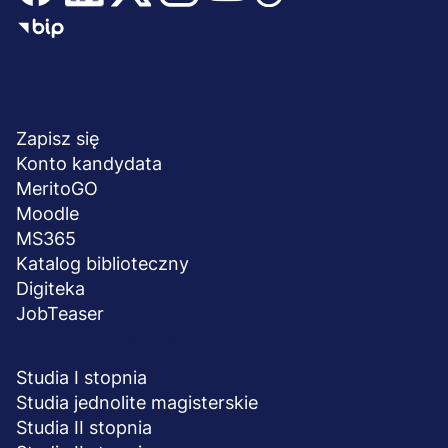
Menu
NA SKRÓTY
stopka
Zapisz się
Konto kandydata
MeritoGO
Moodle
MS365
Katalog biblioteczny
Digiteka
JobTeaser
STUDIA I SZKOLENIA
Studia I stopnia
Studia jednolite magisterskie
Studia II stopnia