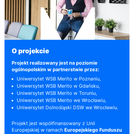
O projekcie
Projekt realizowany jest na poziomie
ogólnopolskim w partnerstwie przez:
Uniwersytet WSB Merito w Poznaniu,
Uniwersytet WSB Merito w Gdańsku,
Uniwersytet WSB Merito w Toruniu,
Uniwersytet WSB Merito we Wrocławiu,
Uniwersytet Dolnośląski DSW we Wrocławiu.
Projekt jest współfinansowany z Unii
Europejskiej w ramach
Europejskiego Funduszu