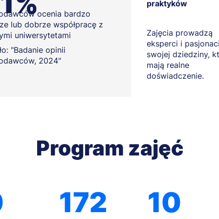
91%
praktyków
odawców ocenia bardzo
ze lub dobrze współpracę z
Zajęcia prowadzą
ymi uniwersytetami
eksperci i pasjonac
o: "Badanie opinii
swojej dziedziny, k
odawców, 2024"
mają realne
doświadczenie.
Program zajęć
0
172
10