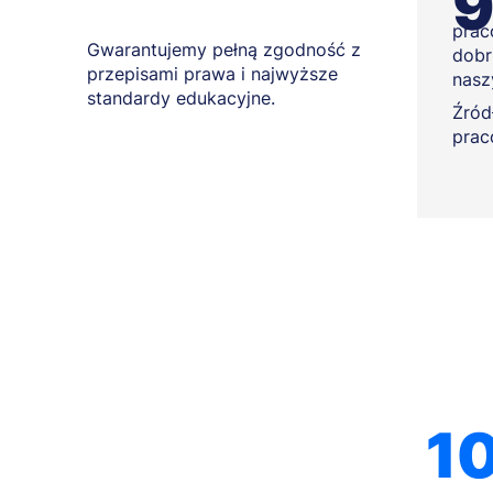
prac
Gwarantujemy pełną zgodność z
dobr
przepisami prawa i najwyższe
nasz
standardy edukacyjne.
Źródł
prac
1