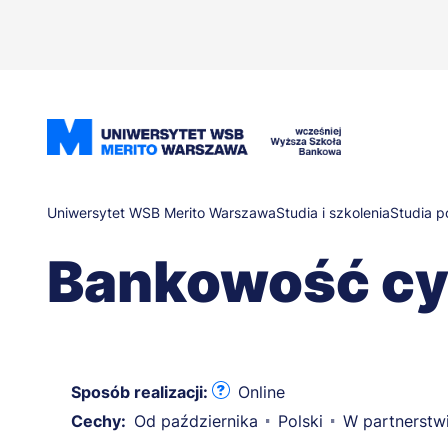
Przejdź
do
treści
Ścieżka
Uniwersytet WSB Merito Warszawa
Studia i szkolenia
Studia 
Bankowość cy
nawigacyjna
Sposób realizacji:
Online
Cechy:
Od października
Polski
W partnerstw