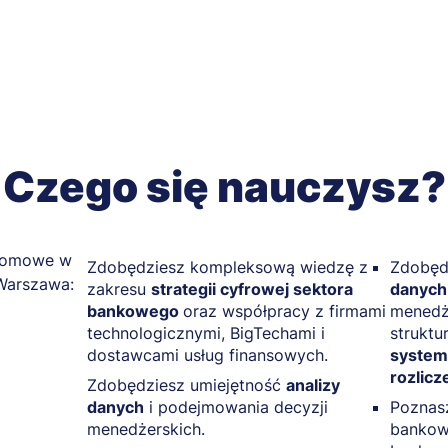
Czego się nauczysz?
Zdobędziesz kompleksową wiedzę z
Zdobęd
zakresu
strategii cyfrowej sektora
danych
bankowego
oraz współpracy z firmami
menedż
technologicznymi, BigTechami i
struktu
dostawcami usług finansowych.
system
rozlicz
Zdobędziesz umiejętność
analizy
danych
i podejmowania decyzji
Poznas
menedżerskich.
bankowo