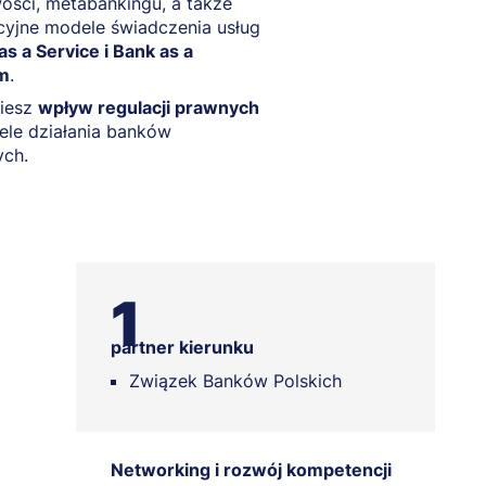
ści, metabankingu, a także
yjne modele świadczenia usług
as a Service i Bank as a
rm
.
iesz
wpływ regulacji prawnych
ele działania banków
ych.
1
partner kierunku
Związek Banków Polskich
Networking i rozwój kompetencji