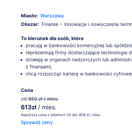
Miasto:
Warszawa
Obszar:
Finanse
Innowacje i nowoczesne techn
To kierunek dla osób, które
pracują w bankowości komercyjnej lub spółdzie
reprezentują firmy dostarczające technologie 
działają w organach nadzorczych lub administra
z finansami,
chcą rozpocząć karierę w bankowości cyfrowej
Cena
od
650 zł / mies.
613zł
/ mies.
Najniższa cena z ostatnich 30 dni: 608 zł / mies.
Sprawdź ceny