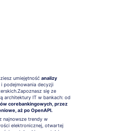
ziesz umiejętność
analizy
i podejmowania decyzji
erskich.Zapoznasz się ze
rą architektury IT w bankach: od
ów corebankingowych, przez
eniowe, aż po OpenAPI.
z najnowsze trendy w
ści elektronicznej, otwartej