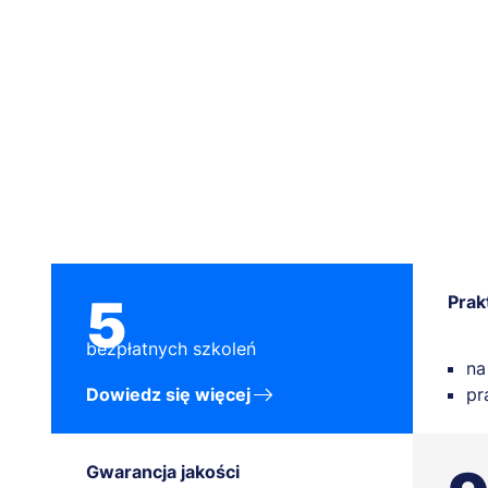
5
Prak
bezpłatnych szkoleń
na
Dowiedz się więcej
pr
Gwarancja jakości