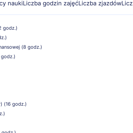
cy nauki
Liczba godzin zajęć
Liczba zjazdów
Lic
2 godz.)
z.)
nansowej (8 godz.)
 godz.)
) (16 godz.)
z.)
 godz.)