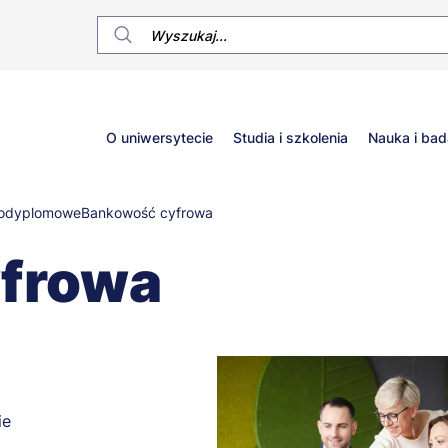
Główne
O uniwersytecie
Studia i szkolenia
Nauka i bad
menu
podyplomowe
Bankowość cyfrowa
frowa
ie