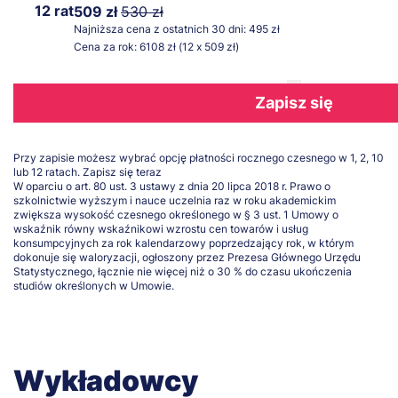
12 rat
509 zł
530 zł
Najniższa cena z ostatnich 30 dni: 495 zł
Cena za rok: 6108 zł (12 x 509 zł)
Zapisz się
Przy zapisie możesz wybrać opcję płatności rocznego czesnego w 1, 2, 10
lub 12 ratach.
Zapisz się teraz
W oparciu o art. 80 ust. 3 ustawy z dnia 20 lipca 2018 r. Prawo o
szkolnictwie wyższym i nauce uczelnia raz w roku akademickim
zwiększa wysokość czesnego określonego w § 3 ust. 1 Umowy o
wskaźnik równy wskaźnikowi wzrostu cen towarów i usług
konsumpcyjnych za rok kalendarzowy poprzedzający rok, w którym
dokonuje się waloryzacji, ogłoszony przez Prezesa Głównego Urzędu
Statystycznego, łącznie nie więcej niż o 30 % do czasu ukończenia
studiów określonych w Umowie.
Wykładowcy