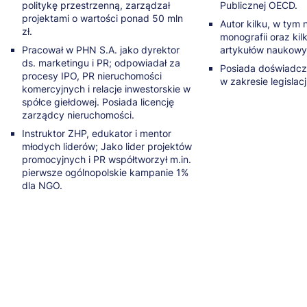
politykę przestrzenną, zarządzał
Publicznej OECD.
projektami o wartości ponad 50 mln
Autor kilku, w tym
zł.
monografii oraz kil
Pracował w PHN S.A. jako dyrektor
artykułów naukowy
ds. marketingu i PR; odpowiadał za
Posiada doświadcze
procesy IPO, PR nieruchomości
w zakresie legislacj
komercyjnych i relacje inwestorskie w
spółce giełdowej. Posiada licencję
zarządcy nieruchomości.
Instruktor ZHP, edukator i mentor
młodych liderów; Jako lider projektów
promocyjnych i PR współtworzył m.in.
pierwsze ogólnopolskie kampanie 1%
dla NGO.