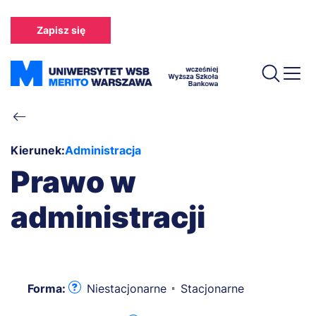
Przejdź
do
Zapisz się
treści
Ścieżka
nawigacyjna
Kierunek:
Administracja
Prawo w
administracji
Forma:
Niestacjonarne
Stacjonarne