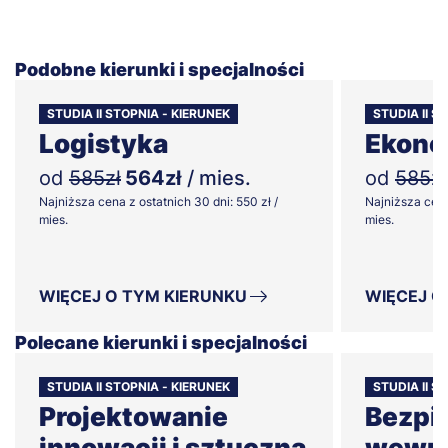
Podobne kierunki i specjalności
STUDIA II STOPNIA - KIERUNEK
STUDIA II S
Logistyka
Ekono
od
585zł
564zł
/ mies.
od
585zł
Najniższa cena z ostatnich 30 dni: 550 zł /
Najniższa cena
mies.
mies.
WIĘCEJ O TYM KIERUNKU
WIĘCEJ O
Polecane kierunki i specjalności
STUDIA II STOPNIA - KIERUNEK
STUDIA II S
Projektowanie
Bezpi
innowacji i sztuczna
wewnę