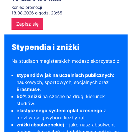
Koniec promocji
18.08.2026 o godz. 23:55
Zapisz się
Stypendia i zniżki
Na studiach magisterskich możesz skorzystać z:
stypendiów jak na uczelniach publicznych:
naukowych, sportowych, socjalnych
oraz
Erasmus+
.
50% zniżki
na czesne na drugi kierunek
studiów.
elastycznego system opłat czesnego
z
możliwością wyboru liczby rat.
zniżki absolwenckiej
– jako nasz absolwent
możesz skorzystać z dodatkowych zniżek na