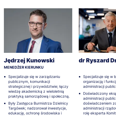
Jędrzej Kunowski
dr Ryszard D
MENEDŻER KIERUNKU
Specjalizuje się w zarządzaniu
Specjalizuje się w
publicznym, komunikacji
organizacją i funk
strategicznej i przywództwie; łączy
administracji public
wiedzę akademicką z wieloletnią
Doświadczony eksp
praktyką samorządową i społeczną.
administracji publi
Były Zastępca Burmistrza Dzielnicy
doświadczeniem z
Targówek; nadzorował inwestycje,
administracji rządo
edukację, ochronę środowiska i
rolę eksperta Komit