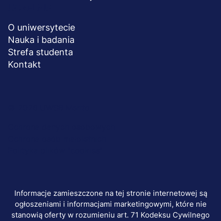
UCZELNIA
O uniwersytecie
Nauka i badania
Strefa studenta
Kontakt
Menu
© 2026 UWSB Merito
stopka-
Ochrona danych osobowych
Ochrona osób małoletnich
dodatkowe
Polityka plików "cookies"
Informacje zamieszczone na tej stronie internetowej są
ogłoszeniami i informacjami marketingowymi, które nie
stanowią oferty w rozumieniu art. 71 Kodeksu Cywilnego