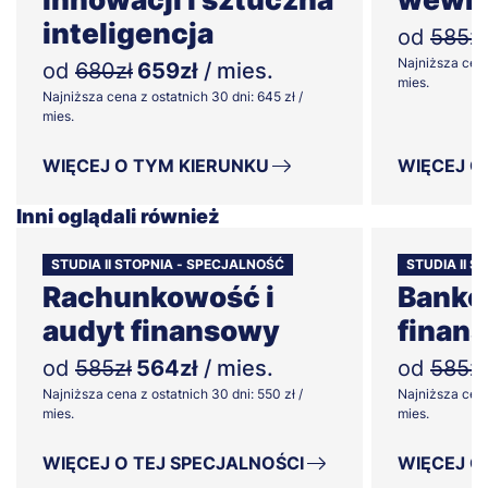
inteligencja
od
585zł
Najniższa cena
od
680zł
659zł
/ mies.
mies.
Najniższa cena z ostatnich 30 dni: 645 zł /
mies.
WIĘCEJ O TYM KIERUNKU
WIĘCEJ O
Inni oglądali również
STUDIA II STOPNIA - SPECJALNOŚĆ
STUDIA II 
Rachunkowość i
Banko
audyt finansowy
finan
od
585zł
564zł
/ mies.
od
585zł
Najniższa cena z ostatnich 30 dni: 550 zł /
Najniższa cena
mies.
mies.
WIĘCEJ O TEJ SPECJALNOŚCI
WIĘCEJ O