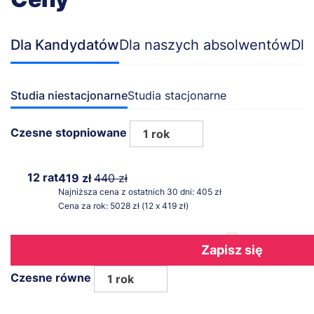
Dla Kandydatów
Dla naszych absolwentów
Dla
Studia niestacjonarne
Studia stacjonarne
Czesne stopniowane
1 rok
12 rat
419 zł
440 zł
Najniższa cena z ostatnich 30 dni: 405 zł
Cena za rok: 5028 zł (12 x 419 zł)
Zapisz się
Czesne równe
1 rok