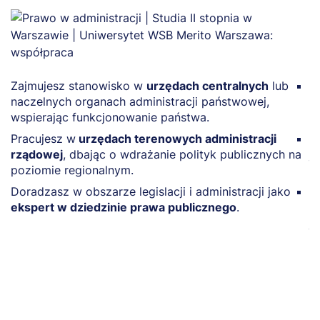
Zajmujesz stanowisko w
urzędach centralnych
lub
P
naczelnych organach administracji państwowej,
a
wspierając funkcjonowanie państwa.
o
Pracujesz w
urzędach terenowych administracji
A
rządowej
, dbając o wdrażanie polityk publicznych na
j
poziomie regionalnym.
a
Doradzasz w obszarze legislacji i administracji jako
P
ekspert w dziedzinie prawa publicznego
.
w
j