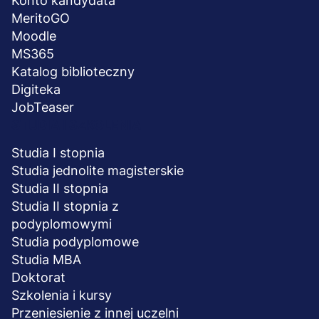
Konto kandydata
MeritoGO
Moodle
MS365
Katalog biblioteczny
Digiteka
JobTeaser
STUDIA I SZKOLENIA
Studia I stopnia
Studia jednolite magisterskie
Studia II stopnia
Studia II stopnia z
podyplomowymi
Studia podyplomowe
Studia MBA
Doktorat
Szkolenia i kursy
Przeniesienie z innej uczelni