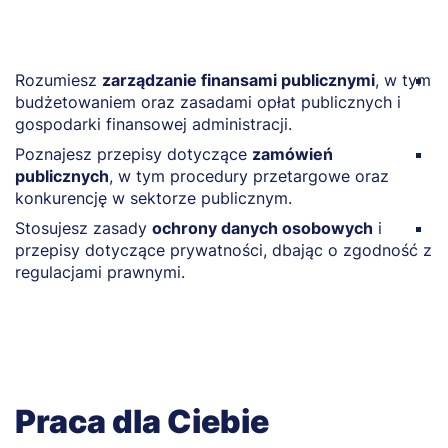
Rozumiesz
zarządzanie finansami publicznymi
, w tym
Z
budżetowaniem oraz zasadami opłat publicznych i
a
gospodarki finansowej administracji.
t
Poznajesz przepisy dotyczące
zamówień
O
publicznych
, w tym procedury przetargowe oraz
m
konkurencję w sektorze publicznym.
le
Stosujesz zasady
ochrony danych osobowych
i
P
przepisy dotyczące prywatności, dbając o zgodność z
a
regulacjami prawnymi.
tw
Praca dla Ciebie