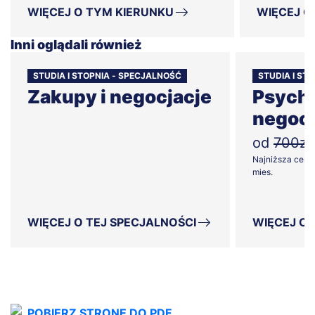
WIĘCEJ O TYM KIERUNKU
WIĘCEJ O
Inni oglądali również
STUDIA I STOPNIA - SPECJALNOŚĆ
STUDIA I ST
Zakupy i negocjacje
Psycho
negocja
od
700zł
Najniższa cena z
mies.
WIĘCEJ O TEJ SPECJALNOŚCI
WIĘCEJ O 
POBIERZ STRONĘ DO PDF