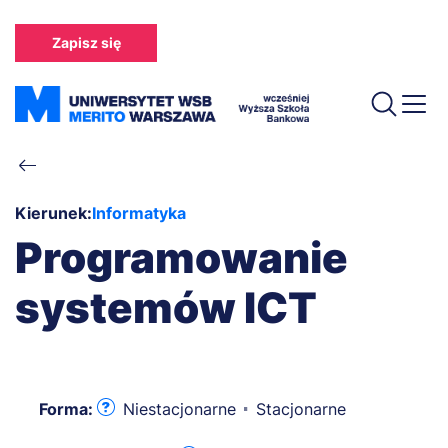
Przejdź
do
Zapisz się
treści
Ścieżka
nawigacyjna
Kierunek:
Informatyka
Programowanie
systemów ICT
Forma:
Niestacjonarne
Stacjonarne