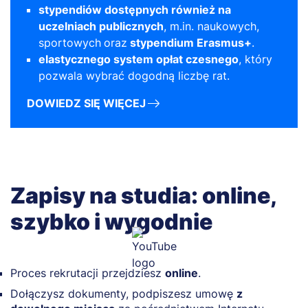
stypendiów dostępnych również na
uczelniach publicznych
, m.in. naukowych,
sportowych
oraz
stypendium Erasmus+
.
elastycznego system opłat czesnego
, który
pozwala wybrać dogodną liczbę rat.
DOWIEDZ SIĘ WIĘCEJ
Zapisy na studia: online,
szybko i wygodnie
Proces rekrutacji przejdziesz
online
.
Dołączysz dokumenty, podpiszesz umowę
z