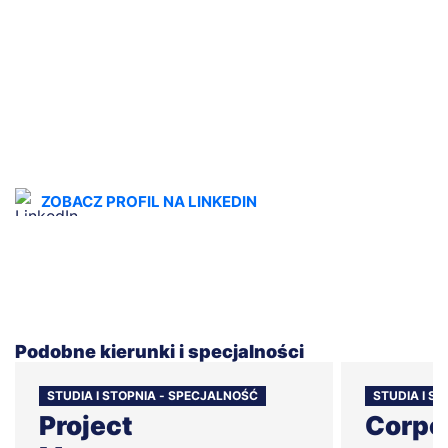
ZOBACZ PROFIL NA LINKEDIN
Podobne kierunki i specjalności
STUDIA I STOPNIA - SPECJALNOŚĆ
STUDIA I S
Project
Corpo