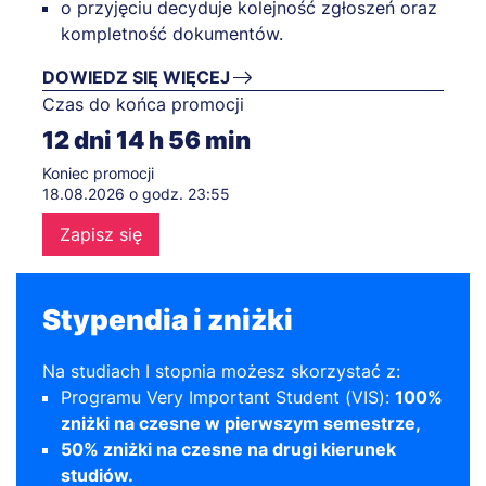
o przyjęciu decyduje kolejność zgłoszeń oraz
kompletność dokumentów.
DOWIEDZ SIĘ WIĘCEJ
Czas do końca promocji
12
dni
14
h
56
min
Koniec promocji
18.08.2026 o godz. 23:55
Zapisz się
Stypendia i zniżki
Na studiach I stopnia możesz skorzystać z:
Programu Very Important Student (VIS):
100%
zniżki na czesne w pierwszym semestrze,
50% zniżki na czesne na drugi kierunek
studiów.