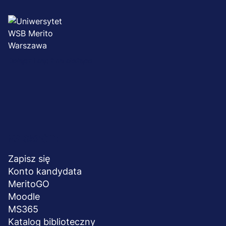
Dołącz i bądź na bieżąco
Menu
NA SKRÓTY
stopka
Zapisz się
Konto kandydata
MeritoGO
Moodle
MS365
Katalog biblioteczny