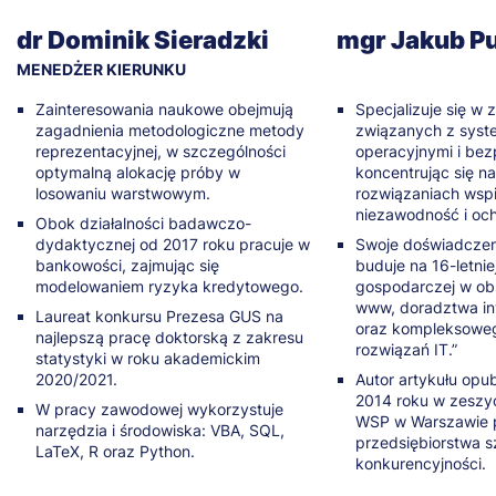
dr Dominik Sieradzki
mgr Jakub P
MENEDŻER KIERUNKU
Zainteresowania naukowe obejmują
Specjalizuje się w
zagadnienia metodologiczne metody
związanych z syst
reprezentacyjnej, w szczególności
operacyjnymi i be
optymalną alokację próby w
koncentrując się n
losowaniu warstwowym.
rozwiązaniach wsp
niezawodność i oc
Obok działalności badawczo-
dydaktycznej od 2017 roku pracuje w
Swoje doświadcze
bankowości, zajmując się
buduje na 16-letniej
modelowaniem ryzyka kredytowego.
gospodarczej w ob
www, doradztwa i
Laureat konkursu Prezesa GUS na
oraz kompleksowe
najlepszą pracę doktorską z zakresu
rozwiązań IT.”
statystyki w roku akademickim
2020/2021.
Autor artykułu op
2014 roku w zesz
W pracy zawodowej wykorzystuje
WSP w Warszawie p
narzędzia i środowiska: VBA, SQL,
przedsiębiorstwa s
LaTeX, R oraz Python.
konkurencyjności.