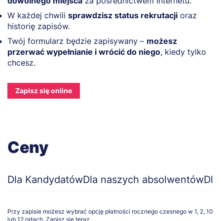
dowolnego miejsca
za pośrednictwem Internetu.
W każdej chwili
sprawdzisz status rekrutacji
oraz
historię zapisów.
Twój formularz będzie zapisywany –
możesz
przerwać wypełnianie i wrócić do niego
, kiedy tylko
chcesz.
Zapisz się online
Ceny
Dla Kandydatów
Dla naszych absolwentów
Dla
Przy zapisie możesz wybrać opcję płatności rocznego czesnego w 1, 2, 10
lub 12 ratach.
Zapisz się teraz