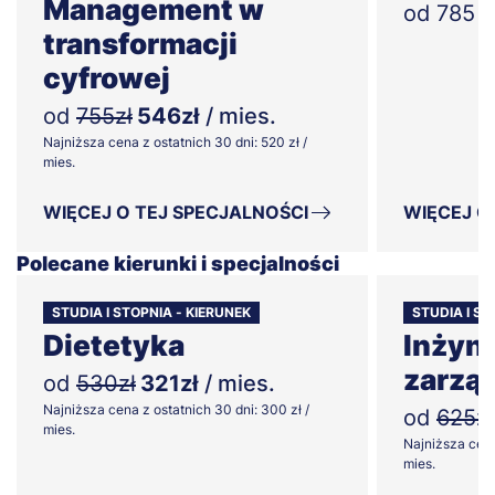
Management w
od 785 zł
transformacji
cyfrowej
od
755zł
546zł
/ mies.
Najniższa cena z ostatnich 30 dni: 520 zł /
mies.
WIĘCEJ O TEJ SPECJALNOŚCI
WIĘCEJ O
Polecane kierunki i specjalności
STUDIA I STOPNIA - KIERUNEK
STUDIA I ST
Dietetyka
Inżyni
zarzą
od
530zł
321zł
/ mies.
Najniższa cena z ostatnich 30 dni: 300 zł /
od
625zł
mies.
Najniższa cena
mies.