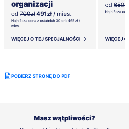
organizacji
od
650zł
Najniższa cena 
od
700zł
491zł
/ mies.
Najniższa cena z ostatnich 30 dni: 465 zł /
mies.
WIĘCEJ O TEJ SPECJALNOŚCI
WIĘCEJ O
POBIERZ STRONĘ DO PDF
Masz wątpliwości?