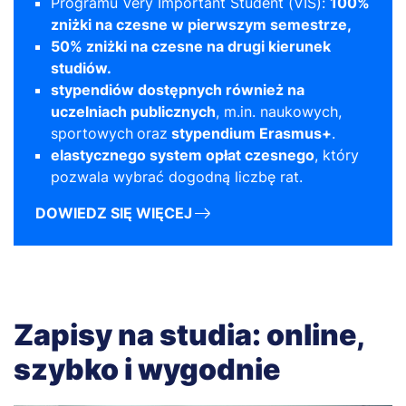
Programu Very Important Student (VIS):
100%
zniżki na czesne w pierwszym semestrze,
50% zniżki na czesne na drugi kierunek
studiów.
stypendiów dostępnych również na
uczelniach publicznych
, m.in. naukowych,
sportowych
oraz
stypendium Erasmus+
.
elastycznego system opłat czesnego
, który
pozwala wybrać dogodną liczbę rat.
DOWIEDZ SIĘ WIĘCEJ
Zapisy na studia: online,
szybko i wygodnie