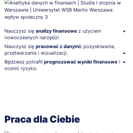
Nauczysz się
analizy finansowe
z użyciem
N
nowoczesnych narzędzi.
p
in
Nauczysz się
pracować z danymi:
pozyskiwania,
przetwarzania i wizualizacji.
B
Będziesz potrafił
prognozować wyniki finansowe
i
P
ocenić ryzyko.
w
Praca dla Ciebie