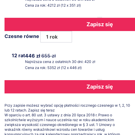
Cena za rok: 4212 zł (12 x 351 zł)
Zapisz się
Czesne równe
1 rok
12 rat
446 zł
655 zł
Najniższa cena z ostatnich 30 dni: 420 zł
Cena za rok: 5352 zł (12 x 446 zł)
Zapisz się
Przy zapisie możesz wybrać opcję płatności rocznego czesnego w 1, 2, 10
lub 12 ratach.
Zapisz się teraz
W oparciu o art. 80 ust. 3 ustawy z dnia 20 lipca 2018 r. Prawo o
szkolnictwie wyższym i nauce uczelnia raz w roku akademickim
zwiększa wysokość czesnego określonego w § 3 ust. 1 Umowy o
wskaźnik równy wskaźnikowi wzrostu cen towarów i usług
konsumpcyjnych za rok kalendarzowy poprzedzający rok, w którym