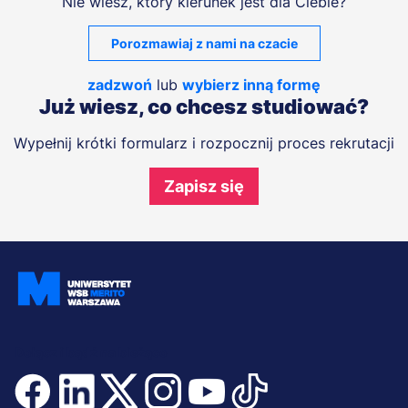
Nie wiesz, który kierunek jest dla Ciebie?
Porozmawiaj z nami na czacie
zadzwoń
lub
wybierz inną formę
Już wiesz, co chcesz studiować?
Wypełnij krótki formularz i rozpocznij proces rekrutacji
Zapisz się
Dołącz i bądź na bieżąco