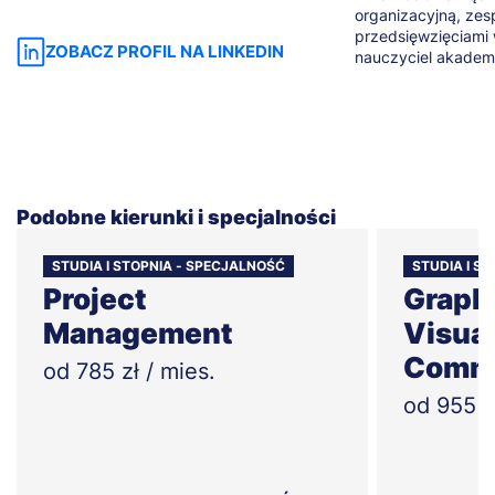
organizacyjną, zesp
przedsięwzięciami w
ZOBACZ PROFIL NA LINKEDIN
nauczyciel akademi
Podobne kierunki i specjalności
STUDIA I STOPNIA - SPECJALNOŚĆ
STUDIA I S
Project
Graph
Management
Visua
Commu
od 785 zł / mies.
od 955 z