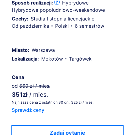
Sposób realizacji:
Hybrydowe
Hybrydowe popołudniowo-weekendowe
Cechy:
Studia I stopnia licencjackie
Od października
Polski
6 semestrów
Miasto:
Warszawa
Lokalizacja:
Mokotów
Targówek
Cena
od
560 zł / mies.
351zł
/ mies.
Najniższa cena z ostatnich 30 dni: 325 zł / mies.
Sprawdź ceny
Zadaj pytanie