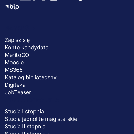
Menu
NA SKRÓTY
stopka
Zapisz się
Konto kandydata
MeritoGO
Moodle
MS365
Katalog biblioteczny
Digiteka
JobTeaser
STUDIA I SZKOLENIA
Studia I stopnia
Studia jednolite magisterskie
Studia II stopnia
Studia II stopnia z