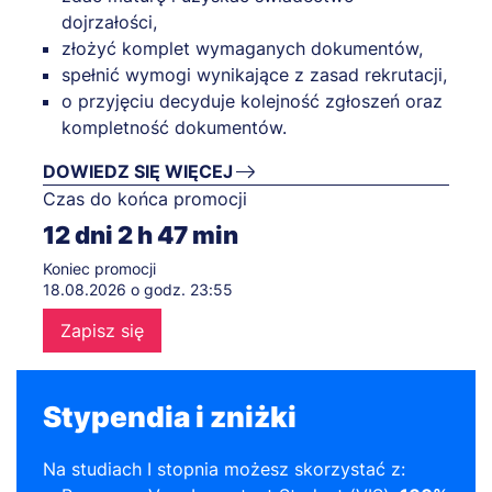
dojrzałości,
złożyć komplet wymaganych dokumentów,
spełnić wymogi wynikające z zasad rekrutacji,
o przyjęciu decyduje kolejność zgłoszeń oraz
kompletność dokumentów.
DOWIEDZ SIĘ WIĘCEJ
Czas do końca promocji
12
dni
2
h
47
min
Koniec promocji
18.08.2026 o godz. 23:55
Zapisz się
Stypendia i zniżki
Na studiach I stopnia możesz skorzystać z: