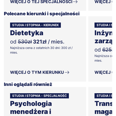
WIĘCEJ O TEJ SPECJALNOŚCI
WIĘCEJ O
Polecane kierunki i specjalności
STUDIA I STOPNIA - KIERUNEK
STUDIA I ST
Dietetyka
Inżyni
zarzą
od
530zł
321zł
/ mies.
Najniższa cena z ostatnich 30 dni: 300 zł /
od
625zł
mies.
Najniższa cena
mies.
WIĘCEJ O TYM KIERUNKU
WIĘCEJ O
Inni oglądali również
STUDIA I STOPNIA - SPECJALNOŚĆ
STUDIA I S
Psychologia
Transp
menedżera i
magaz