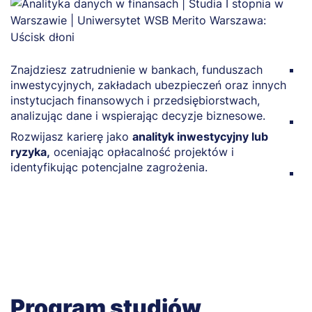
Znajdziesz zatrudnienie w bankach, funduszach
M
inwestycyjnych, zakładach ubezpieczeń oraz innych
f
instytucjach finansowych i przedsiębiorstwach,
p
analizując dane i wspierając decyzje biznesowe.
Z
Rozwijasz karierę jako
analityk inwestycyjny lub
r
ryzyka,
oceniając opłacalność projektów i
p
identyfikując potencjalne zagrożenia.
M
b
r
Program studiów