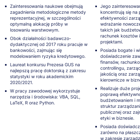
Zainteresowania naukowe obejmują
Jego zainteresowa
zagadnienia metodologiczne metody
koncentrują się na
reprezentacyjnej, w szczególności
efektywności zarz
optymalną alokację próby w
wdrażanie nowocz
losowaniu warstwowym.
takich jak budżetow
rachunek kosztów 
Obok działalności badawczo-
projektami.
dydaktycznej od 2017 roku pracuje w
bankowości, zajmując się
Posiada bogate i wi
modelowaniem ryzyka kredytowego.
doświadczenie za
finansów, rachunko
Laureat konkursu Prezesa GUS na
controllingu, zarzą
najlepszą pracę doktorską z zakresu
jakością oraz zarzą
statystyki w roku akademickim
kierownicze w bizne
2020/2021.
Realizuje duże pro
W pracy zawodowej wykorzystuje
poprawą efektywnoś
narzędzia i środowiska: VBA, SQL,
budżetowaniem i 
LaTeX, R oraz Python.
struktur zarządzani
publicznej oraz za
etyki w biznesie.
Posiada doświadc
zarówno na płaszc
w zakresie zarząd