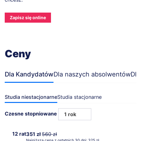
Zapisz się online
Ceny
Dla Kandydatów
Dla naszych absolwentów
Dla
Studia niestacjonarne
Studia stacjonarne
Czesne stopniowane
1 rok
12 rat
351 zł
560 zł
Najniższa cena z ostatnich 30 dni: 325 zł