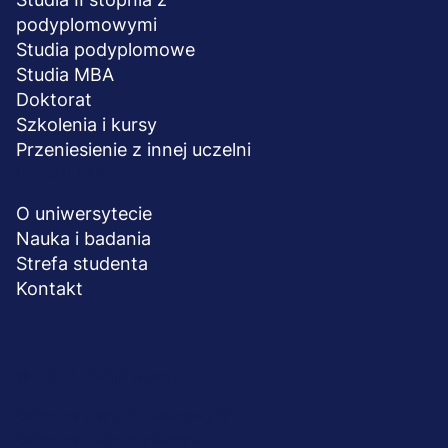
podyplomowymi
Studia podyplomowe
Studia MBA
Doktorat
Szkolenia i kursy
Przeniesienie z innej uczelni
UCZELNIA
O uniwersytecie
Nauka i badania
Strefa studenta
Kontakt
Menu
© 2026 UWSB Merito
stopka-
Ochrona danych osobowych
Ochrona osób małoletnich