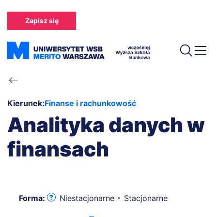
Przejdź
do
Zapisz się
treści
Ścieżka
nawigacyjna
Kierunek:
Finanse i rachunkowość
Analityka danych w
finansach
Forma:
Niestacjonarne
Stacjonarne