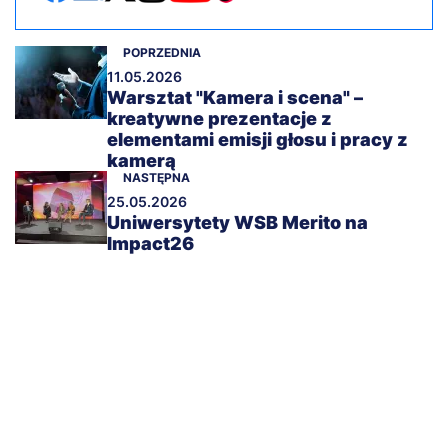
POPRZEDNIA
11.05.2026
Warsztat "Kamera i scena" –
kreatywne prezentacje z
elementami emisji głosu i pracy z
kamerą
NASTĘPNA
25.05.2026
Uniwersytety WSB Merito na
Impact26