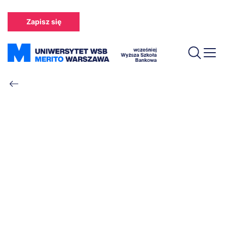
Przejdź
do
Zapisz się
treści
Ścieżka
nawigacyjna