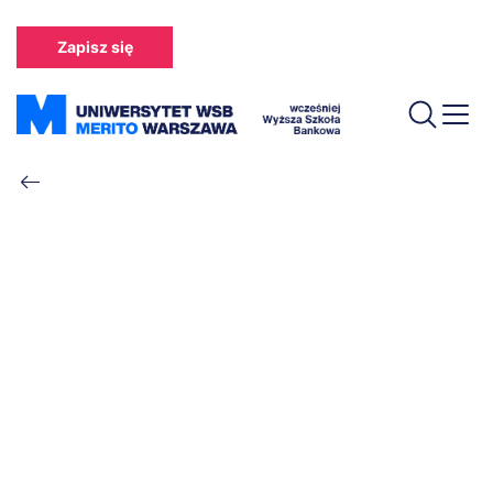
Przejdź
do
Zapisz się
treści
Ścieżka
nawigacyjna