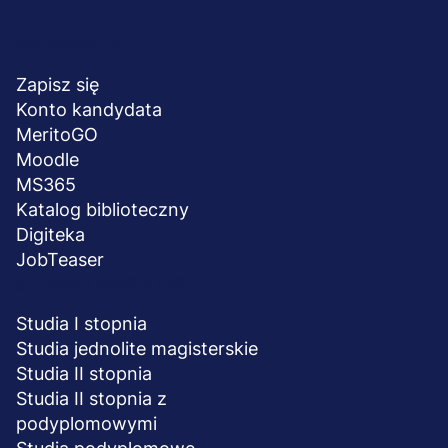
Menu
NA SKRÓTY
stopka
Zapisz się
Konto kandydata
MeritoGO
Moodle
MS365
Katalog biblioteczny
Digiteka
JobTeaser
STUDIA I SZKOLENIA
Studia I stopnia
Studia jednolite magisterskie
Studia II stopnia
Studia II stopnia z
podyplomowymi