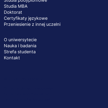
Studia podyplomowe
Studia MBA
Doktorat
Certyfikaty językowe
Przeniesienie z innej uczelni
UCZELNIA
O uniwersytecie
Nauka i badania
Strefa studenta
Kontakt
Menu
© 2026 UWSB Merito
stopka-
Ochrona danych osobowych
Ochrona osób małoletnich
dodatkowe
Polityka plików "cookies"