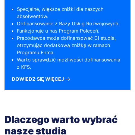
Specjalne, większe zniżki dla naszych
absolwentów.
Dofinansowanie z Bazy Usług Rozwojowych.
Funkcjonuje u nas Program Poleceń.
Pracodawca może dofinansować Ci studia,
otrzymując dodatkową zniżkę w ramach
Programu Firma.
Warto sprawdzić możliwości dofinansowania
z KFS.
DOWIEDZ SIĘ WIĘCEJ
Dlaczego warto wybrać
nasze studia