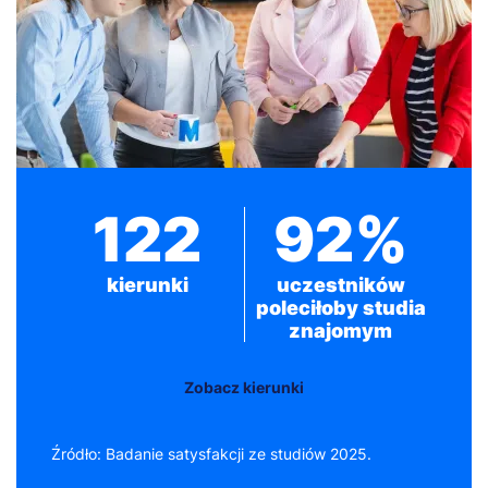
122
92%
kierunki
uczestników
poleciłoby studia
znajomym
Zobacz kierunki
Źródło: Badanie satysfakcji ze studiów 2025.