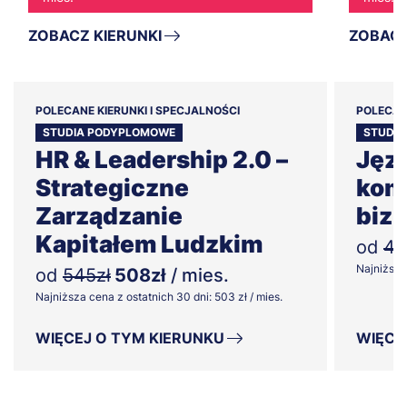
ZOBACZ KIERUNKI
ZOBACZ
POLECANE KIERUNKI I SPECJALNOŚCI
POLECAN
STUDIA PODYPLOMOWE
STUDI
HR & Leadership 2.0 –
Jęz
Strategiczne
kom
Zarządzanie
biz
Kapitałem Ludzkim
od
48
Najniższa 
od
545zł
508zł
/ mies.
Najniższa cena z ostatnich 30 dni: 503 zł / mies.
WIĘCEJ O TYM KIERUNKU
WIĘCE