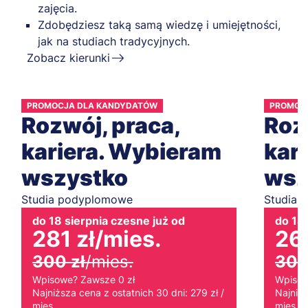
zajęcia.
Zdobędziesz taką samą wiedzę i umiejętności,
jak na studiach tradycyjnych.
Zobacz kierunki
PROMOCJA DLA KANDYDATÓW
PROMOC
Rozwój, praca,
Roz
kariera. Wybieram
kar
wszystko
wsz
Studia podyplomowe
Studia 
do 18 sierpnia czesne już od
do 18 
281 zł
/mies.
265
300 zł
/mies.
300
Wpisowe? Zawsze 0 zł
Wpisow
Najniższa cena z ostatnich 30 dni: 279 zł /
Najniżs
mies.
mies.