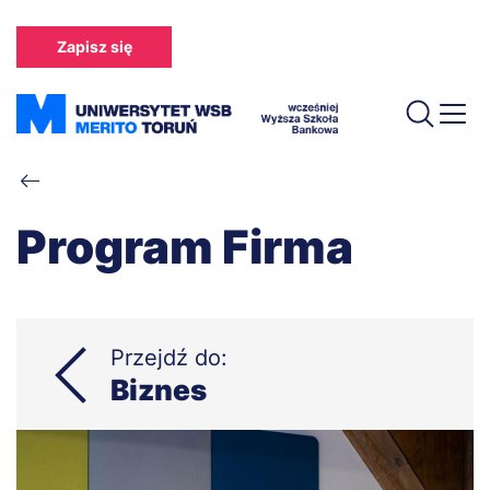
Przejdź
do
Zapisz się
treści
Ścieżka
nawigacyjna
Program Firma
Przejdź do:
Biznes