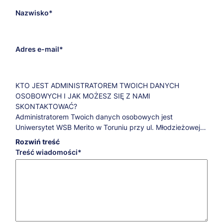
Nazwisko
Adres e-mail
KTO JEST ADMINISTRATOREM TWOICH DANYCH
OSOBOWYCH I JAK MOŻESZ SIĘ Z NAMI
SKONTAKTOWAĆ?
Administratorem Twoich danych osobowych jest
Uniwersytet WSB Merito w Toruniu przy ul. Młodzieżowej
31a.
Rozwiń treść
Jeśli masz pytania dotyczące przetwarzania Twoich
Treść wiadomości
danych osobowych oraz przysługujących Ci praw,
skontaktuj się z naszym Inspektorem Ochrony Danych:
iod@torun.merito.pl
.
W JAKICH CELACH, NA JAKIEJ PODSTAWIE PRAWNEJ I
PRZEZ JAKI CZAS PRZETWARZAMY TWOJE DANE
OSOBOWE?