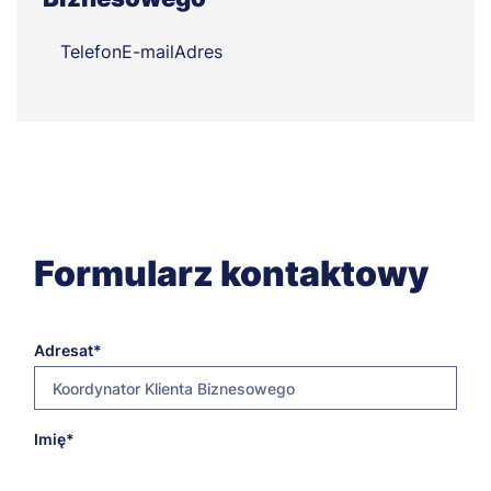
Telefon
E-mail
Adres
Formularz kontaktowy
Adresat
Koordynator Klienta Biznesowego
E-
Imię
anna.adamczyk@torun.merito.pl
mail
adresata