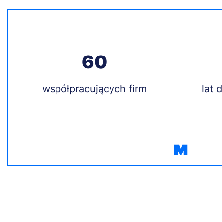
60
Treść
współpracujących firm
Treś
lat 