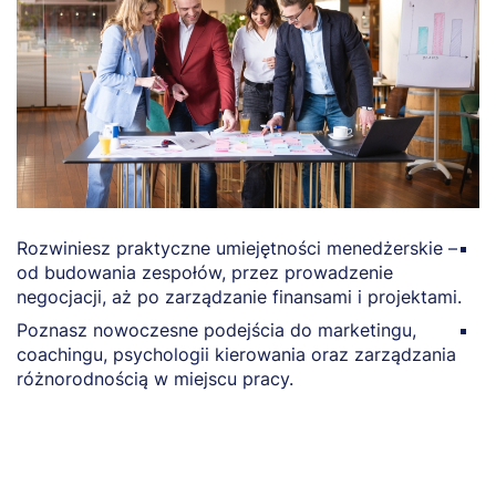
Rozwiniesz praktyczne umiejętności menedżerskie –
N
od budowania zespołów, przez prowadzenie
t
negocjacji, aż po zarządzanie finansami i projektami.
b
Poznasz nowoczesne podejścia do marketingu,
Z
coachingu, psychologii kierowania oraz zarządzania
a
różnorodnością w miejscu pracy.
p
b