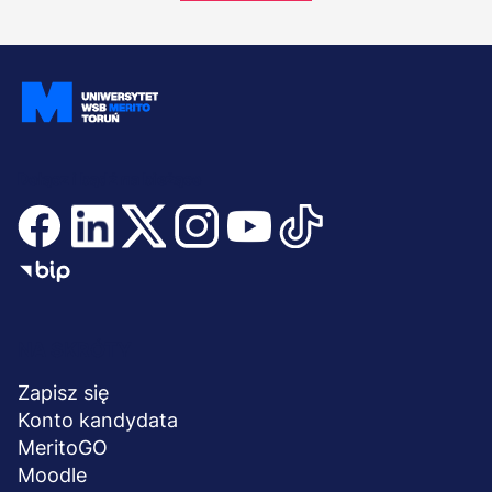
Dołącz i bądź na bieżąco
Menu
NA SKRÓTY
stopka
Zapisz się
Konto kandydata
MeritoGO
Moodle