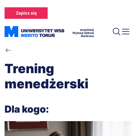
Przejdź
do
Zapisz się
treści
Ścieżka
nawigacyjna
Trening
menedżerski
Dla kogo: