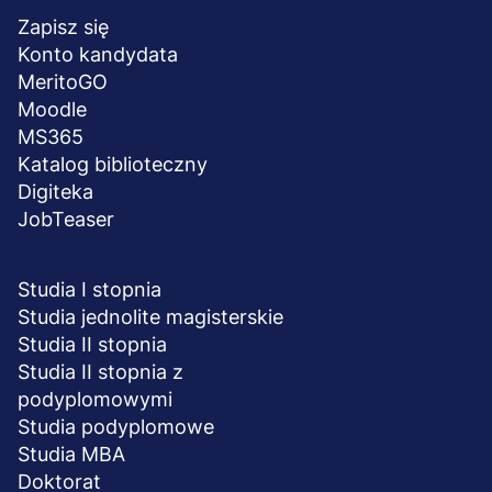
stopka
Zapisz się
Konto kandydata
MeritoGO
Moodle
MS365
Katalog biblioteczny
Digiteka
JobTeaser
STUDIA I SZKOLENIA
Studia I stopnia
Studia jednolite magisterskie
Studia II stopnia
Studia II stopnia z
podyplomowymi
Studia podyplomowe
Studia MBA
Doktorat