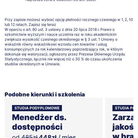
Przy zapisie możesz wybrać opcję płatności rocznego czesnego w 1, 2, 10
lub 12 ratach.
Zapisz się teraz
W oparciu o art. 80 ust. 3 ustawy z dnia 20 lipca 2018 r. Prawo o
szkolnictwie wyższym i nauce uczelnia raz w roku akademickim
zwiększa wysokość czesnego określonego w § 3 ust. 1 Umowy o
wskaźnik równy wskaźnikowi wzrostu cen towarów i usług
konsumpcyjnych za rok kalendarzowy poprzedzający rok, w którym
dokonuje się waloryzacji, ogłoszony przez Prezesa Głównego Urzędu
Statystycznego, łącznie nie więcej niż o 30 % do czasu ukończenia
studiów określonych w Umowie.
Podobne kierunki i szkolenia
STUDIA PODYPLOMOWE
STUDIA PO
Menedżer ds.
Zarzą
dostępności
jakośc
w bra
od
485zł
448zł
/ mies.