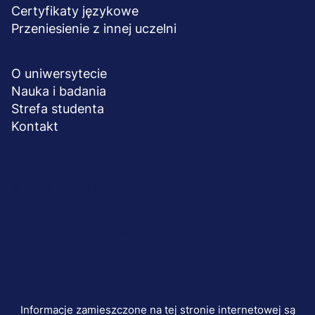
Certyfikaty językowe
Przeniesienie z innej uczelni
UCZELNIA
O uniwersytecie
Nauka i badania
Strefa studenta
Kontakt
Menu
© 2026 UWSB Merito
stopka-
Ochrona danych osobowych
Ochrona osób małoletnich
dodatkowe
Polityka plików "cookies"
Informacje zamieszczone na tej stronie internetowej są