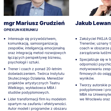
mgr Mariusz Grudzień
Jakub Lewa
OPIEKUN KIERUNKU
Interesuje się przywództwem,
Założyciel PASJA 
komunikacją, samoorganizacją
Trenerów; uznany t
zespołów, inteligencją emocjonalną
coach w obszarze 
oraz integracją metod rozwojowych
zarządzania ludźmi
łączących perspektywę biznesu,
Specjalizuje się w 
psychologii i sztuki.
odporności psychic
Trener i coach z ponad 20-letnim
motywowaniu zespo
doświadczeniem. Twórca Instytutu
firmowych do osiąg
Skutecznego Działania. Menedżer
wyników.
projektów artystycznych Teatru
Tworzy autorskie 
Wielkiego, wykładowca MBA i
podyplomowe i pro
studiów podyplomowych.
MBA na Uniwersyte
Lider transformacji firm ku modelom
we Wrocławiu oraz 
opartym na zaufaniu i efektywności.
Autor modeli i programów z obszaru