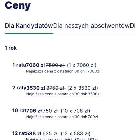
Ceny
Dla Kandydatów
Dla naszych absolwentów
Dla
1 rok
1 rata
7060 zł
7500 zł
(1 x 7060 zł)
Najniższa cena z ostatnich 30 dni: 7000zł
2 raty
3530 zł
3750 zł
(2 x 3530 zł)
Najniższa cena z ostatnich 30 dni: 3500zł
10 rat
706 zł
750 zł
(10 x 706 zł)
Najniższa cena z ostatnich 30 dni: 700zł
12 rat
588 zł
625 zł
(12 x 588 zł)
Najniższa cena z ostatnich 30 dni: 583zł