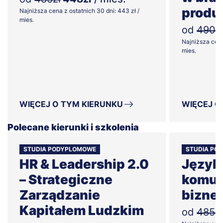
produ
Najniższa cena z ostatnich 30 dni: 443 zł /
mies.
od
490z
Najniższa cena
mies.
WIĘCEJ O TYM KIERUNKU
WIĘCEJ O
Polecane kierunki i szkolenia
STUDIA PODYPLOMOWE
STUDIA PO
HR & Leadership 2.0
Język
– Strategiczne
komun
Zarządzanie
bizne
Kapitałem Ludzkim
od
485zł