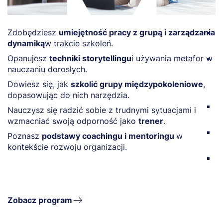
Zdobędziesz
umiejętność pracy z grupą i zarządzania
N
dynamiką
w trakcie szkoleń.
w
Opanujesz
techniki storytellingu
i używania metafor w
O
nauczaniu dorosłych.
p
m
Dowiesz się, jak
szkolić grupy międzypokoleniowe
,
f
dopasowując do nich narzędzia.
N
Nauczysz się radzić sobie z trudnymi sytuacjami i
p
wzmacniać swoją odporność jako
trener
.
N
Poznasz
podstawy coachingu i mentoringu
w
s
kontekście rozwoju organizacji.
R
d
Zobacz program