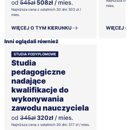
Najniższa cena
od
545zł
508zł
/ mies.
mies.
Najniższa cena z ostatnich 30 dni: 503 zł /
mies.
WIĘCEJ O TYM KIERUNKU
WIĘCEJ O
Inni oglądali również
STUDIA PODYPLOMOWE
Studia
pedagogiczne
nadające
kwalifikacje do
wykonywania
zawodu nauczyciela
od
345zł
320zł
/ mies.
Najniższa cena z ostatnich 30 dni: 317 zł / mies.