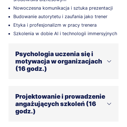
Nowoczesna komunikacja i sztuka prezentacji
Budowanie autorytetu i zaufania jako trener
Etyka i profesjonalizm w pracy trenera
Szkolenia w dobie AI i technologii immersyjnych
Psychologia uczenia się i
motywacja w organizacjach
(16 godz.)
Jak uczą się dorośli? Kluczowe mechanizmy
przyswajania wiedzy
Projektowanie i prowadzenie
Motywowanie zespołów do rozwoju i
angażujących szkoleń (16
efektywności
godz.)
Radzenie sobie z tremą i rozwijanie
asertywności