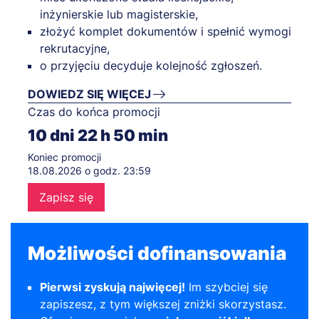
inżynierskie lub magisterskie,
złożyć komplet dokumentów i spełnić wymogi
rekrutacyjne,
o przyjęciu decyduje kolejność zgłoszeń.
DOWIEDZ SIĘ WIĘCEJ
Czas do końca promocji
10
dni
22
h
50
min
Koniec promocji
18.08.2026 o godz. 23:59
Zapisz się
Możliwości dofinansowania
Pierwsi zyskują najwięcej!
Im szybciej się
zapiszesz, z tym większej zniżki skorzystasz.