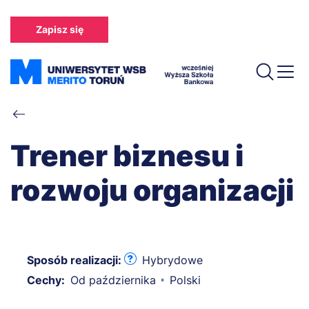
Przejdź
do
Zapisz się
treści
Ścieżka
nawigacyjna
Trener biznesu i
rozwoju organizacji
Sposób realizacji:
Hybrydowe
Cechy:
Od października
Polski