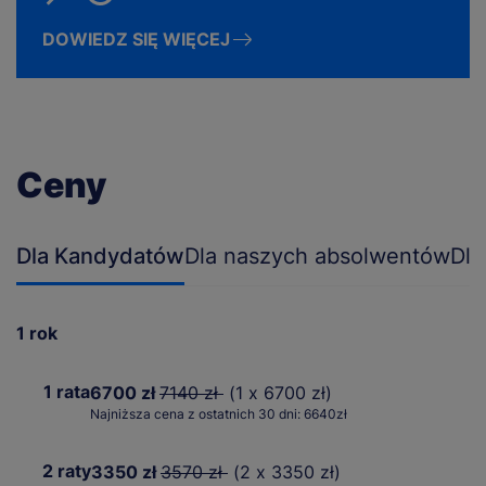
DOWIEDZ SIĘ WIĘCEJ
Ceny
Dla Kandydatów
Dla naszych absolwentów
Dla
1 rok
1 rata
6700 zł
7140 zł
(1 x 6700 zł)
Najniższa cena z ostatnich 30 dni: 6640zł
2 raty
3350 zł
3570 zł
(2 x 3350 zł)