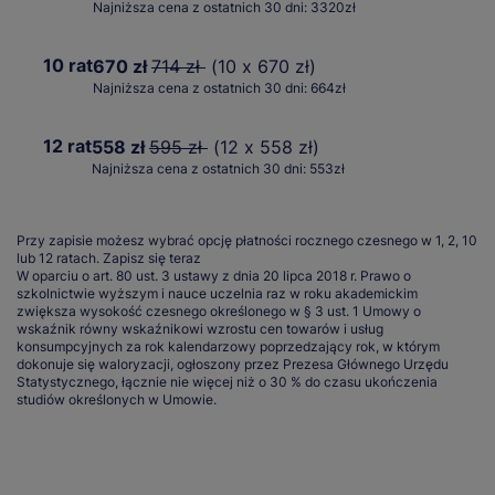
Najniższa cena z ostatnich 30 dni: 3320zł
10 rat
670 zł
714 zł
(10 x 670 zł)
Najniższa cena z ostatnich 30 dni: 664zł
12 rat
558 zł
595 zł
(12 x 558 zł)
Najniższa cena z ostatnich 30 dni: 553zł
Przy zapisie możesz wybrać opcję płatności rocznego czesnego w 1, 2, 10
lub 12 ratach.
Zapisz się teraz
W oparciu o art. 80 ust. 3 ustawy z dnia 20 lipca 2018 r. Prawo o
szkolnictwie wyższym i nauce uczelnia raz w roku akademickim
zwiększa wysokość czesnego określonego w § 3 ust. 1 Umowy o
wskaźnik równy wskaźnikowi wzrostu cen towarów i usług
konsumpcyjnych za rok kalendarzowy poprzedzający rok, w którym
dokonuje się waloryzacji, ogłoszony przez Prezesa Głównego Urzędu
Statystycznego, łącznie nie więcej niż o 30 % do czasu ukończenia
studiów określonych w Umowie.