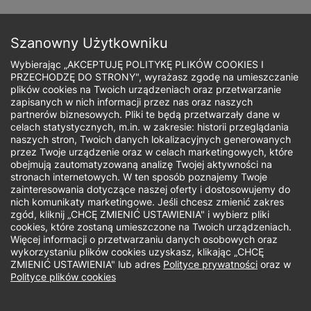
Przejdź
do
Zapisz się
treści
Szanowny Użytkowniku
Wybierając „AKCEPTUJĘ POLITYKĘ PLIKÓW COOKIES I
PRZECHODZĘ DO STRONY", wyrażasz zgodę na umieszczanie
plików cookies na Twoich urządzeniach oraz przetwarzanie
zapisanych w nich informacji przez nas oraz naszych
Ścieżka
partnerów biznesowych. Pliki te będą przetwarzały dane w
celach statystycznych, m.in. w zakresie: historii przeglądania
nawigacyjna
naszych stron, Twoich danych lokalizacyjnych generowanych
Sztuczna
przez Twoje urządzenie oraz w celach marketingowych, które
obejmują zautomatyzowaną analizę Twojej aktywności na
stronach internetowych. W ten sposób poznajemy Twoje
inteligencja w
zainteresowania dotyczące naszej oferty i dostosowujemy do
nich komunikaty marketingowe. Jeśli chcesz zmienić zakres
biurze
zgód, kliknij „CHCĘ ZMIENIĆ USTAWIENIA" i wybierz pliki
cookies, które zostaną umieszczone na Twoich urządzeniach.
Więcej informacji o przetwarzaniu danych osobowych oraz
wykorzystaniu plików cookies uzyskasz, klikając „CHCĘ
ZMIENIĆ USTAWIENIA" lub adres
Polityce prywatności
oraz w
Polityce plików cookies
Sposób realizacji:
Online