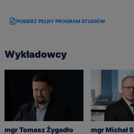
zadania agentom AI, optymalizować swój dzień
pracy i budować osobisty system produktywności.
Zwieńczeniem studiów jest projekt dyplomowy:
POBIERZ PEŁNY PROGRAM STUDIÓW
samodzielnie zaprojektowany system
automatyzacji wybranego procesu biurowego –
gotowy do wdrożenia od pierwszego dnia po
obronie.
Wykładowcy
mgr Tomasz Żygadło
mgr Michał S