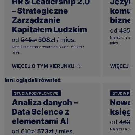
HR & Leadership 2.0
Język
– Strategiczne
komun
Zarządzanie
bizne
Kapitałem Ludzkim
od
485zł
Najniższa cena
od
545zł
508zł
/ mies.
mies.
Najniższa cena z ostatnich 30 dni: 503 zł /
mies.
WIĘCEJ O TYM KIERUNKU
WIĘCEJ O
Inni oglądali również
STUDIA PODYPLOMOWE
STUDIA PO
Analiza danych –
Nowe 
Data Science z
księg
elementami AI
od
460z
Najniższa cena 
od
610zł
573zł
/ mies.