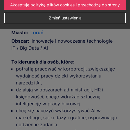
Cechy:
Od października
Polski
Certyfikat
Akceptuję politykę plików cookies i przechodzę do strony
Nowość
Zmień ustawienia
Miasto:
Toruń
Obszar:
Innowacje i nowoczesne technologie
IT / Big Data / AI
To kierunek dla osób, które:
potrafią pracować w korporacji, zwiększając
wydajność pracy dzięki wykorzystaniu
narzędzi AI,
działają w obszarach administracji, HR i
księgowości, chcąc wdrażać sztuczną
inteligencję w pracy biurowej.
chcą się nauczyć wykorzystywać AI w
marketingu, sprzedaży i grafice, usprawniając
codzienne zadania.