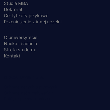
Studia MBA
Doktorat
Certyfikaty językowe
Przeniesienie z innej uczelni
UCZELNIA
O uniwersytecie
Nauka i badania
Strefa studenta
Kontakt
Menu
© 2026 UWSB Merito
stopka-
Ochrona danych osobowych
Ochrona osób małoletnich
dodatkowe
Polityka plików "cookies"