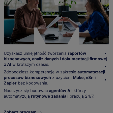
Uzyskasz umiejętność tworzenia
raportów
Z
biznesowych, analiz danych i dokumentacji firmowej
O
z AI
w krótszym czasie.
O
Zdobędziesz kompetencje w zakresie
automatyzacji
gr
procesów biznesowych
z użyciem
Make, n8n i
R
Zapier
bez kodowania.
p
Nauczysz się budować
agentów AI
, którzy
automatyzują
rutynowe zadania
i pracują 24/7.
Zobacz program