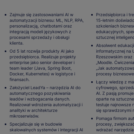
Zajmuje się zastosowaniami AI w
Przedsiębiorca i tr
automatyzacji biznesu: ML, NLP, RPA,
15-letnim doświad
personalizacją, chatbotami oraz
szkoleniach biznes
integracją modeli językowych z
edukacyjnych, specj
procesami sprzedaży i obsługi
sztucznej inteligenc
klienta.
Absolwent edukacji
Od 5 lat rozwija produkty AI jako
informatycznej na 
przedsiębiorca. Realizuje projekty
Rzeszowskim oraz 
enterprise jako senior developer i
„Moodle. Ćwiczenia
team leader (Java, Spring Boot,
„Jak automatyzowa
Docker, Kubernetes) w logistyce i
procesy biznesowe
finansach.
Łączy wiedzę z ma
Założyciel LeadYa – narzędzia AI do
cyfrowego, sprzeda
automatycznego pozyskiwania
AI. Z pasją promuje
leadów i wzbogacania danych.
oparte na sztucznej 
Realizował wdrożenia automatyzacji i
testuje najnowsze n
analityki w architekturze
się sprawdzonymi 
mikroserwisów.
Pomaga firmom au
Specjalizuje się w budowie
procesy, zwiększa
skalowalnych systemów i integracji AI
wdrażać narzędzia 