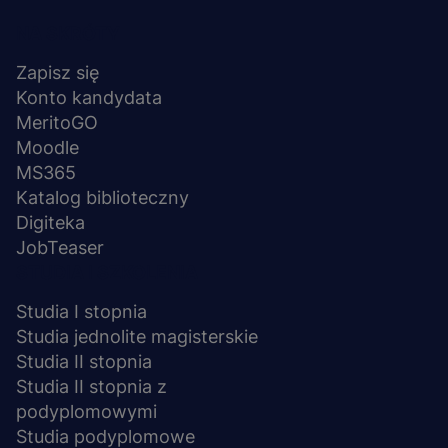
Menu
NA SKRÓTY
stopka
Zapisz się
Konto kandydata
MeritoGO
Moodle
MS365
Katalog biblioteczny
Digiteka
JobTeaser
STUDIA I SZKOLENIA
Studia I stopnia
Studia jednolite magisterskie
Studia II stopnia
Studia II stopnia z
podyplomowymi
Studia podyplomowe