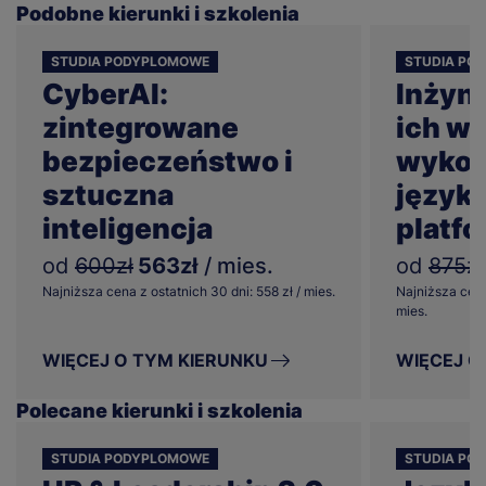
Podobne kierunki i szkolenia
STUDIA PODYPLOMOWE
STUDIA PO
CyberAI:
Inżyni
zintegrowane
ich wi
bezpieczeństwo i
wykor
sztuczna
języka
inteligencja
platfo
od
600zł
563zł
/ mies.
od
875zł
Najniższa cena z ostatnich 30 dni: 558 zł / mies.
Najniższa cena
mies.
WIĘCEJ O TYM KIERUNKU
WIĘCEJ O
Polecane kierunki i szkolenia
STUDIA PODYPLOMOWE
STUDIA PO