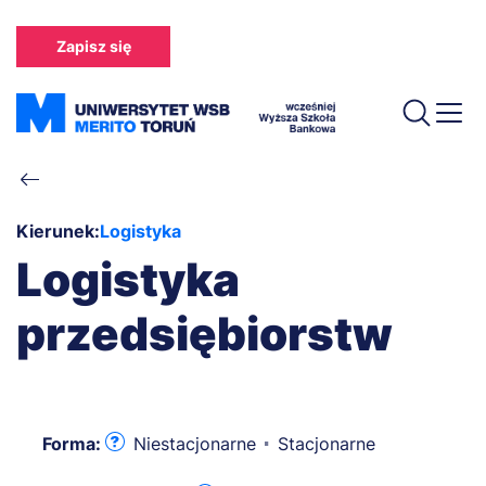
Przejdź
do
Zapisz się
treści
Ścieżka
nawigacyjna
Kierunek:
Logistyka
Logistyka
przedsiębiorstw
Forma:
Niestacjonarne
Stacjonarne