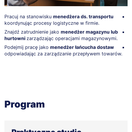
Pracuj na stanowisku
menedżera ds. transportu
P
koordynując procesy logistyczne w firmie.
r
Znajdź zatrudnienie jako
menedżer magazynu lub
P
hurtowni
zarządzając operacjami magazynowymi.
o
Podejmij pracę jako
menedżer łańcucha dostaw
R
odpowiadając za zarządzanie przepływem towarów.
z
d
Program