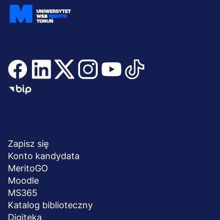
Dołącz i bądź na bieżąco
Menu
NA SKRÓTY
stopka
Zapisz się
Konto kandydata
MeritoGO
Moodle
MS365
Katalog biblioteczny
Digiteka