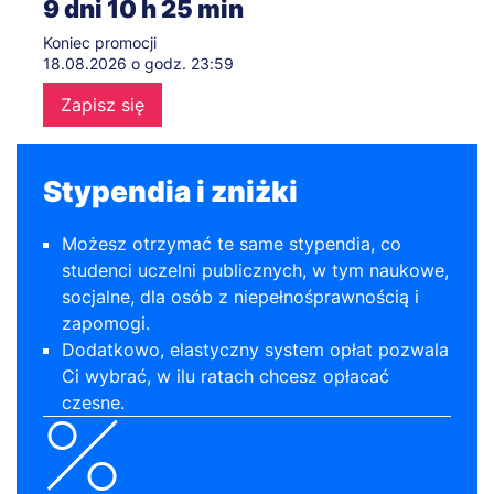
9
dni
10
h
25
min
Koniec promocji
18.08.2026 o godz. 23:59
Zapisz się
Stypendia i zniżki
Możesz otrzymać te same stypendia, co
studenci uczelni publicznych, w tym naukowe,
socjalne, dla osób z niepełnośprawnością i
zapomogi.
Dodatkowo, elastyczny system opłat pozwala
Ci wybrać, w ilu ratach chcesz opłacać
czesne.