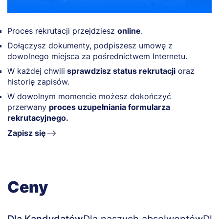
Proces rekrutacji przejdziesz
online
.
Dołączysz dokumenty, podpiszesz umowę z
dowolnego miejsca za pośrednictwem Internetu.
W każdej chwili
sprawdzisz status rekrutacji
oraz
historię zapisów.
W dowolnym momencie możesz dokończyć
przerwany
proces uzupełniania formularza
rekrutacyjnego.
Zapisz się
Ceny
Dla Kandydatów
Dla naszych absolwentów
Dla