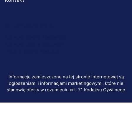
Menu
© 2026 UWSB Merito
stopka-
Ochrona danych osobowych
Ochrona osób małoletnich
dodatkowe
Polityka plików "cookies"
Informacje zamieszczone na tej stronie internetowej są
ogłoszeniami i informacjami marketingowymi, które nie
stanowią oferty w rozumieniu art. 71 Kodeksu Cywilnego