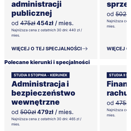
administracji
sprze
publicznej
od
502zł
Najniższa cena
od
475zł
454zł
/ mies.
mies.
Najniższa cena z ostatnich 30 dni: 440 zł /
mies.
WIĘCEJ O TEJ SPECJALNOŚCI
WIĘCEJ O
Polecane kierunki i specjalności
STUDIA II STOPNIA - KIERUNEK
STUDIA II S
Administracja i
Finans
bezpieczeństwo
rachu
wewnętrzne
od
475zł
Najniższa cena
od
500zł
479zł
/ mies.
mies.
Najniższa cena z ostatnich 30 dni: 465 zł /
mies.