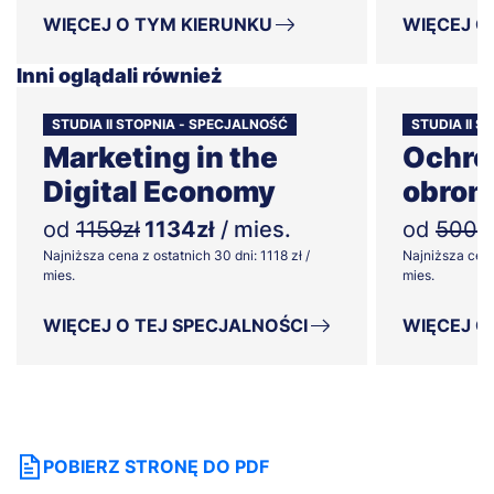
WIĘCEJ O TYM KIERUNKU
WIĘCEJ O
Inni oglądali również
STUDIA II STOPNIA - SPECJALNOŚĆ
STUDIA II 
Marketing in the
Ochron
Digital Economy
obron
od
1159zł
1134zł
/ mies.
od
500z
Najniższa cena z ostatnich 30 dni: 1118 zł /
Najniższa cena
mies.
mies.
WIĘCEJ O TEJ SPECJALNOŚCI
WIĘCEJ O
POBIERZ STRONĘ DO PDF