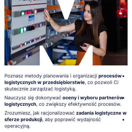
Poznasz metody planowania i organizacji
procesów
O
logistycznych w przedsiębiorstwie
, co pozwoli Ci
d
skutecznie zarządzać logistyką.
p
Nauczysz się dokonywać
oceny i wyboru partnerów
P
logistycznych
, co zwiększy efektywność procesów.
w
e
Zrozumiesz, jak racjonalizować
zadania logistyczne w
sferze produkcji
, aby poprawić wydajność
D
operacyjną.
l