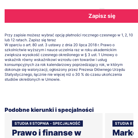
Zapisz się
Przy zapisie możesz wybrać opcję płatności rocznego czesnego w 1, 2, 10
lub 12 ratach.
Zapisz się teraz
W oparciu o art. 80 ust. 3 ustawy z dnia 20 lipca 2018 r. Prawo o
szkolnictwie wyższym i nauce uczelnia raz w roku akademickim
zwiększa wysokość czesnego określonego w § 3 ust. 1 Umowy o
wskaźnik równy wskaźnikowi wzrostu cen towarów i usług
konsumpcyjnych za rok kalendarzowy poprzedzający rok, w którym
dokonuje się waloryzacji, ogłoszony przez Prezesa Głównego Urzędu
Statystycznego, łącznie nie więcej niż o 30 % do czasu ukończenia
studiów określonych w Umowie.
Podobne kierunki i specjalności
STUDIA II STOPNIA - SPECJALNOŚĆ
STUDIA II S
Prawo i finanse w
Market