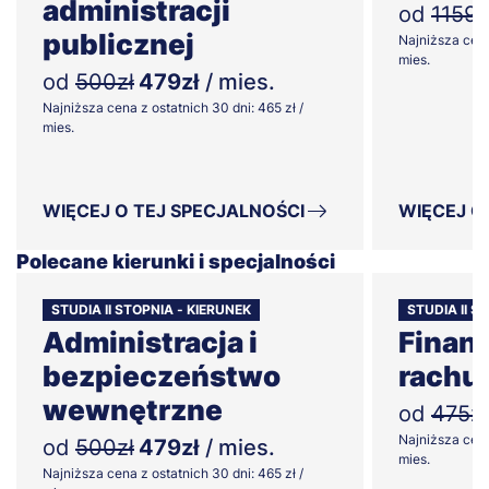
administracji
od
1159z
publicznej
Najniższa cena 
mies.
od
500zł
479zł
/ mies.
Najniższa cena z ostatnich 30 dni: 465 zł /
mies.
WIĘCEJ O TEJ SPECJALNOŚCI
WIĘCEJ O
Polecane kierunki i specjalności
STUDIA II STOPNIA - KIERUNEK
STUDIA II S
Administracja i
Finans
bezpieczeństwo
rachu
wewnętrzne
od
475zł
Najniższa cena
od
500zł
479zł
/ mies.
mies.
Najniższa cena z ostatnich 30 dni: 465 zł /