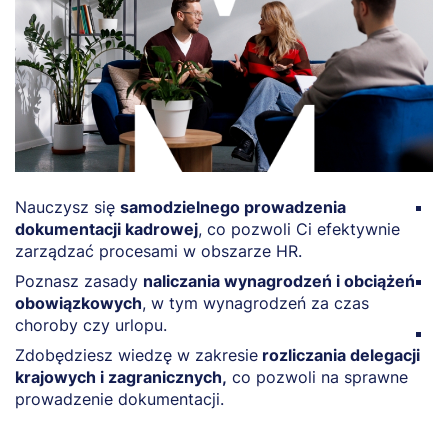
Nauczysz się
samodzielnego prowadzenia
N
dokumentacji kadrowej
, co pozwoli Ci efektywnie
s
zarządzać procesami w obszarze HR.
o
Poznasz zasady
naliczania wynagrodzeń i obciążeń
R
obowiązkowych
, w tym wynagrodzeń za czas
us
choroby czy urlopu.
P
Zdobędziesz wiedzę w zakresie
rozliczania delegacji
p
krajowych i zagranicznych,
co pozwoli na sprawne
z
prowadzenie dokumentacji.