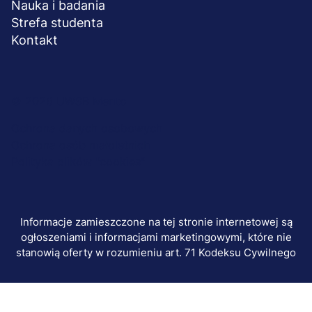
Nauka i badania
Strefa studenta
Kontakt
Menu
© 2026 UWSB Merito
stopka-
Ochrona danych osobowych
Ochrona osób małoletnich
dodatkowe
Polityka plików "cookies"
Informacje zamieszczone na tej stronie internetowej są
ogłoszeniami i informacjami marketingowymi, które nie
stanowią oferty w rozumieniu art. 71 Kodeksu Cywilnego