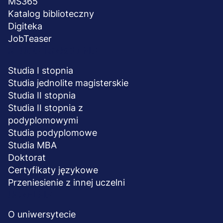
MS365
Katalog biblioteczny
Digiteka
JobTeaser
STUDIA I SZKOLENIA
Studia I stopnia
Studia jednolite magisterskie
Studia II stopnia
Studia II stopnia z
podyplomowymi
Studia podyplomowe
Studia MBA
Doktorat
Certyfikaty językowe
Przeniesienie z innej uczelni
UCZELNIA
O uniwersytecie