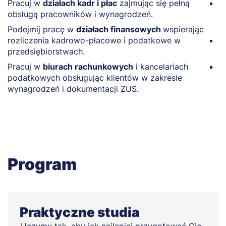
Pracuj w
działach kadr i płac
zajmując się pełną
Z
obsługą pracowników i wynagrodzeń.
z
o
Podejmij pracę w
działach finansowych
wspierając
rozliczenia kadrowo-płacowe i podatkowe w
R
przedsiębiorstwach.
us
Pracuj w
biurach rachunkowych
i kancelariach
Pr
podatkowych obsługując klientów w zakresie
z
wynagrodzeń i dokumentacji ZUS.
e
Program
Praktyczne studia