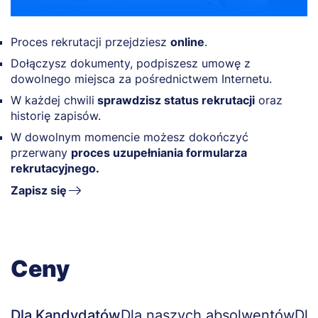
Proces rekrutacji przejdziesz
online
.
Dołączysz dokumenty, podpiszesz umowę z
dowolnego miejsca za pośrednictwem Internetu.
W każdej chwili
sprawdzisz status rekrutacji
oraz
historię zapisów.
W dowolnym momencie możesz dokończyć
przerwany
proces uzupełniania formularza
rekrutacyjnego.
Zapisz się
Ceny
Dla Kandydatów
Dla naszych absolwentów
Dla