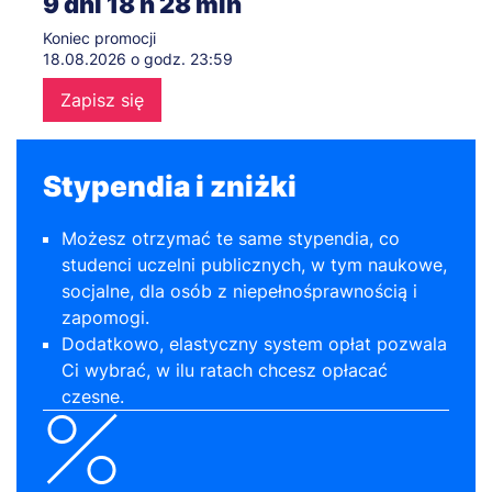
9
dni
18
h
28
min
Koniec promocji
18.08.2026 o godz. 23:59
Zapisz się
Stypendia i zniżki
Możesz otrzymać te same stypendia, co
studenci uczelni publicznych, w tym naukowe,
socjalne, dla osób z niepełnośprawnością i
zapomogi.
Dodatkowo, elastyczny system opłat pozwala
Ci wybrać, w ilu ratach chcesz opłacać
czesne.