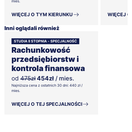
mies.
WIĘCEJ O TYM KIERUNKU
WIĘCEJ O
Inni oglądali również
STUDIA II STOPNIA - SPECJALNOŚĆ
Rachunkowość
przedsiębiorstw i
kontrola finansowa
od
475zł
454zł
/ mies.
Najniższa cena z ostatnich 30 dni: 440 zł /
mies.
WIĘCEJ O TEJ SPECJALNOŚCI