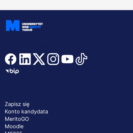
Dołącz i bądź na bieżąco
Menu
NA SKRÓTY
stopka
Zapisz się
Konto kandydata
MeritoGO
Moodle