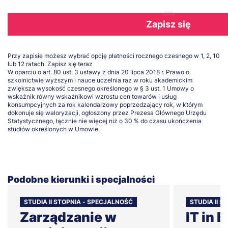
Zapisz się
Przy zapisie możesz wybrać opcję płatności rocznego czesnego w 1, 2, 10
lub 12 ratach.
Zapisz się teraz
W oparciu o art. 80 ust. 3 ustawy z dnia 20 lipca 2018 r. Prawo o
szkolnictwie wyższym i nauce uczelnia raz w roku akademickim
zwiększa wysokość czesnego określonego w § 3 ust. 1 Umowy o
wskaźnik równy wskaźnikowi wzrostu cen towarów i usług
konsumpcyjnych za rok kalendarzowy poprzedzający rok, w którym
dokonuje się waloryzacji, ogłoszony przez Prezesa Głównego Urzędu
Statystycznego, łącznie nie więcej niż o 30 % do czasu ukończenia
studiów określonych w Umowie.
Podobne kierunki i specjalności
STUDIA II STOPNIA - SPECJALNOŚĆ
STUDIA II S
Zarządzanie w
IT in 