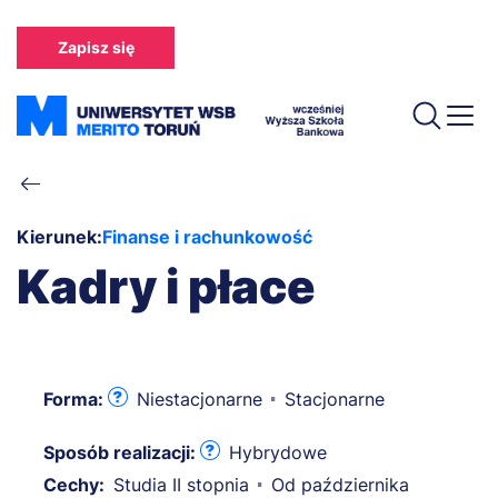
Przejdź
do
Zapisz się
treści
Ścieżka
nawigacyjna
Kierunek:
Finanse i rachunkowość
Kadry i płace
Forma:
Niestacjonarne
Stacjonarne
Sposób realizacji:
Hybrydowe
Cechy:
Studia II stopnia
Od października