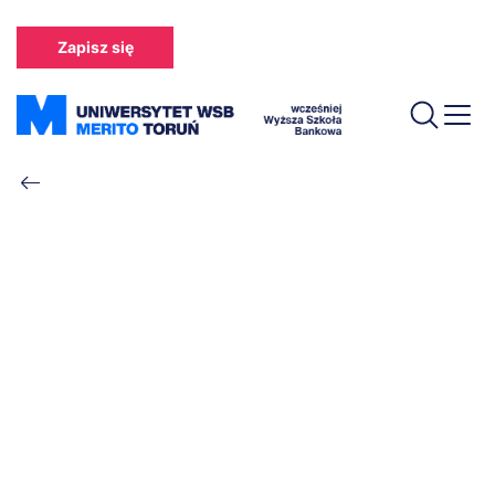
Przejdź
do
Zapisz się
treści
Ścieżka
nawigacyjna