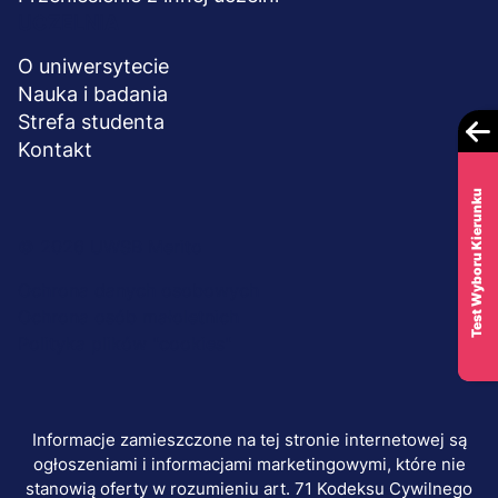
UCZELNIA
O uniwersytecie
Nauka i badania
Strefa studenta
Kontakt
Test Wyboru Kierunku
Menu
© 2026 UWSB Merito
stopka-
Ochrona danych osobowych
Ochrona osób małoletnich
dodatkowe
Polityka plików "cookies"
Informacje zamieszczone na tej stronie internetowej są
ogłoszeniami i informacjami marketingowymi, które nie
stanowią oferty w rozumieniu art. 71 Kodeksu Cywilnego