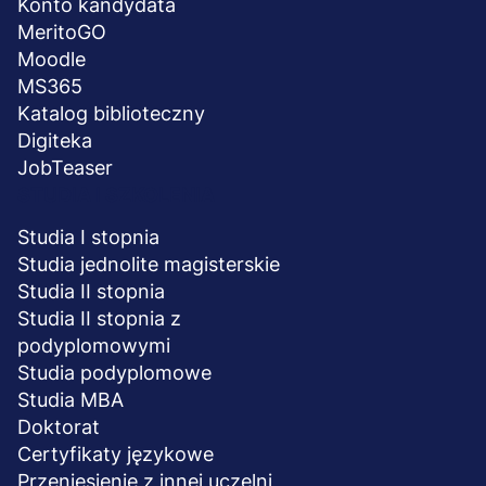
Konto kandydata
MeritoGO
Moodle
MS365
Katalog biblioteczny
Digiteka
JobTeaser
STUDIA I SZKOLENIA
Studia I stopnia
Studia jednolite magisterskie
Studia II stopnia
Studia II stopnia z
podyplomowymi
Studia podyplomowe
Studia MBA
Doktorat
Certyfikaty językowe
Przeniesienie z innej uczelni