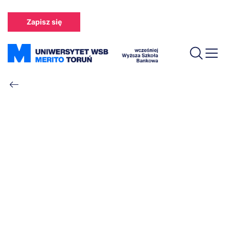
Przejdź
do
Zapisz się
treści
Ścieżka
nawigacyjna