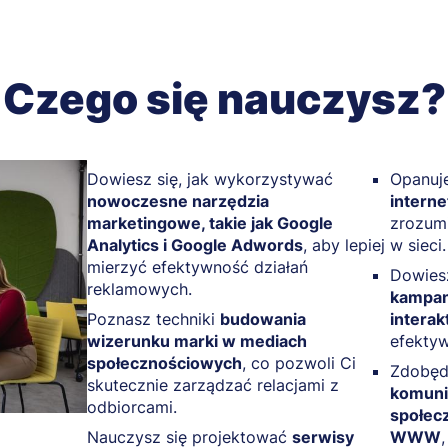
Czego się nauczysz?
Dowiesz się, jak wykorzystywać
Opanuj
nowoczesne narzędzia
intern
marketingowe, takie jak Google
zrozum
Analytics i Google Adwords
, aby lepiej
w sieci.
mierzyć efektywność działań
Dowiesz
reklamowych.
kampan
Poznasz techniki
budowania
intera
wizerunku marki w mediach
efekty
społecznościowych
, co pozwoli Ci
Zdobęd
skutecznie zarządzać relacjami z
komuni
odbiorcami.
społec
Nauczysz się projektować
serwisy
WWW