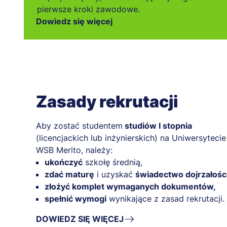
pierwsze kroki zawodowe.
Dowiedz się więcej
Zasady rekrutacji
Aby zostać studentem
studiów I stopnia
(licencjackich lub inżynierskich) na Uniwersytecie
WSB Merito, należy:
ukończyć
szkołę średnią,
zdać maturę
i uzyskać
świadectwo dojrzałości
złożyć komplet wymaganych dokumentów,
spełnić wymogi
wynikające z zasad rekrutacji.
DOWIEDZ SIĘ WIĘCEJ