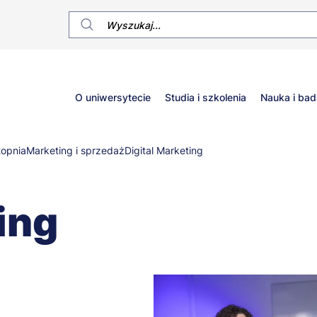
Główne
O uniwersytecie
Studia i szkolenia
Nauka i bad
menu
topnia
Marketing i sprzedaż
Digital Marketing
ing