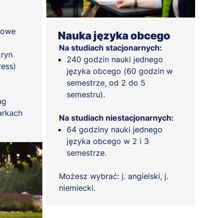
towe
Nauka języka obcego
Na studiach stacjonarnych:
tryn
240 godzin nauki jednego
ress)
języka obcego (60 godzin w
semestrze, od 2 do 5
semestru).
ng
arkach
Na studiach niestacjonarnych:
64 godziny nauki jednego
języka obcego w 2 i 3
semestrze.
Możesz wybrać: j. angielski, j.
niemiecki.