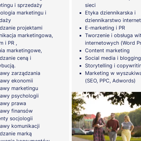
tingu i sprzedaży
sieci
ologia marketingu i
Etyka dziennikarska i
daży
dziennikarstwo interne
dzanie projektami
E-marketing i PR
ikacja marketingowa,
Tworzenie i obsługa wi
m i PR ,
internetowych (Word P
ia marketingowe,
Content marketing
dzanie ceną i
Social media i blogging
ybucją.
Storytelling i copywriti
awy zarządzania
Marketing w wyszukiw
awy ekonomii
(SEO, PPC, Adwords)
awy marketingu
awy psychologii
tawy prawa
awy finansów
nty socjologii
awy komunikacji
dzanie marką