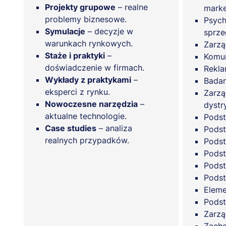
Projekty grupowe
– realne
marke
problemy biznesowe.
Psych
Symulacje
– decyzje w
sprze
warunkach rynkowych.
Zarzą
Staże i praktyki
–
Komun
doświadczenie w firmach.
Rekla
Wykłady z praktykami
–
Badan
eksperci z rynku.
Zarzą
Nowoczesne narzędzia
–
dystr
aktualne technologie.
Podst
Case studies
– analiza
Podst
realnych przypadków.
Podst
Podst
Pods
Podst
Eleme
Podst
Zarzą