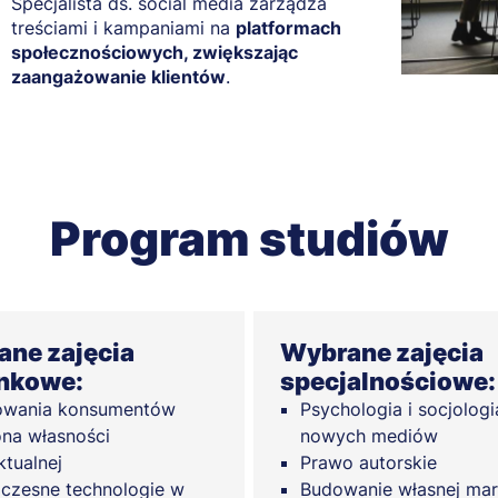
Specjalista ds. social media zarządza
treściami i kampaniami na
platformach
społecznościowych, zwiększając
zaangażowanie klientów
.
Program studiów
ne zajęcia
Wybrane zajęcia
nkowe:
specjalnościowe:
owania konsumentów
Psychologia i socjologi
na własności
nowych mediów
ktualnej
Prawo autorskie
zesne technologie w
Budowanie własnej mar