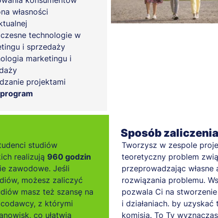
owania konsumentów
na własności
ktualnej
zesne technologie w
tingu i sprzedaży
ologia marketingu i
daży
dzanie projektami
 program
Sposób zaliczeni
tudenci studiów
Tworzysz w zespole proje
ich realizują
960 godzin
teoretyczny problem związ
ie zawodowe. Jeśli
przeprowadzając własne a
diów, możesz zaliczyć
rozwiązania problemu. Ws
tudiów masz też szansę na
pozwala Ci na stworzenie 
acodawcy, z którymi
i działaniach. by uzyskać 
nowisk, co ułatwia
komisją. To Ty wyznaczas