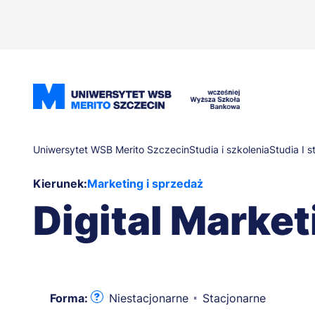
Przejdź
do
treści
Ścieżka
Uniwersytet WSB Merito Szczecin
Studia i szkolenia
Studia I s
Kierunek:
Marketing i sprzedaż
nawigacyjna
Digital Market
Forma:
Niestacjonarne
Stacjonarne