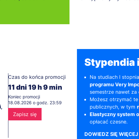
Stypendia i
Czas do końca promocji
Na studiach I stopni
programu Very Impo
11
dni
19
h
9
min
semestrze nawet za
Koniec promocji
Możesz otrzymać te
18.08.2026 o godz. 23:59
,
publicznych, w tym
Zapisz się
Elastyczny system o
opłacać czesne.
DOWIEDZ SIĘ WIĘCEJ