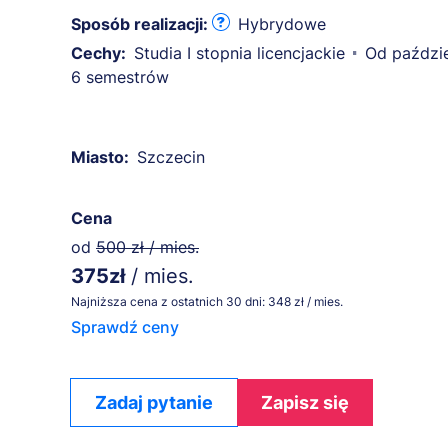
Sposób realizacji:
Hybrydowe
Cechy:
Studia I stopnia licencjackie
Od paździe
6 semestrów
Miasto:
Szczecin
Cena
od
500 zł / mies.
375zł
/ mies.
Najniższa cena z ostatnich 30 dni: 348 zł / mies.
Sprawdź ceny
Zadaj pytanie
Zapisz się