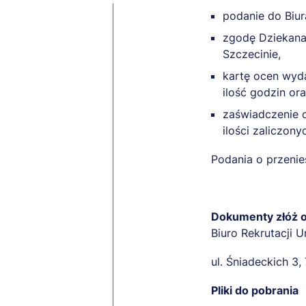
podanie do Biura
zgodę Dziekana 
Szczecinie,
kartę ocen wyda
ilość godzin o
zaświadczenie o
ilości zaliczon
Podania o przeni
Dokumenty złóż os
Biuro Rekrutacji 
ul. Śniadeckich 3
Pliki do pobrania