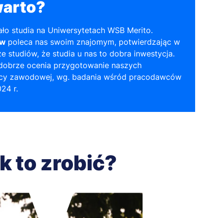
warto?
ło studia na Uniwersytetach WSB Merito.
ów
poleca nas swoim znajomym, potwierdzając w
ze studiów, że studia u nas to dobra inwestycja.
obrze ocenia przygotowanie naszych
cy zawodowej, wg. badania wśród pracodawców
24 r.
k to zrobić?