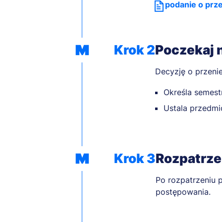
podanie o prze
Krok 2
Poczekaj 
Decyzję o przeni
Określa semest
Ustala przedmio
Krok 3
Rozpatrze
Po rozpatrzeniu p
postępowania.