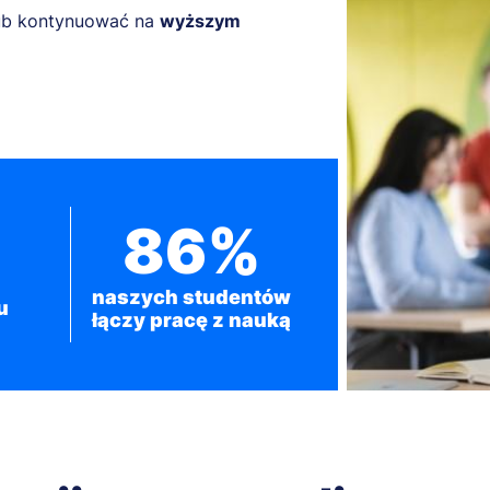
ub kontynuować na
wyższym
86%
naszych studentów
u
łączy pracę z nauką