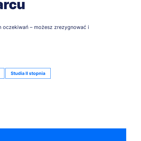
arcu
oich oczekiwań – możesz zrezygnować i
Studia II stopnia