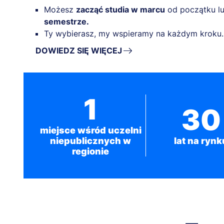
Możesz
zacząć studia w marcu
od początku l
semestrze.
Ty wybierasz, my wspieramy na każdym kroku.
DOWIEDZ SIĘ WIĘCEJ
1
30
miejsce wśród uczelni
niepublicznych w
lat na rynk
regionie