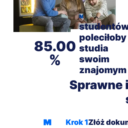
studentó
poleciłoby
85.00
studia
swoim
znajomym
Sprawne i
Krok 1
Złóż doku