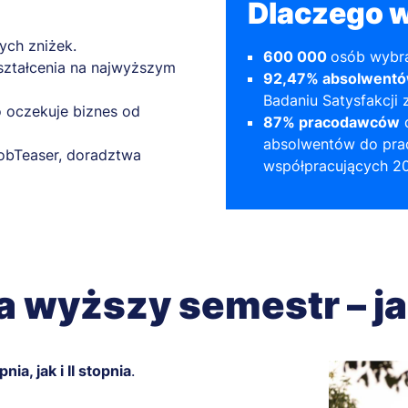
Dlaczego 
ych zniżek.
600 000
osób wybra
ształcenia na najwyższym
92,47% absolwent
Badaniu Satysfakcji 
o oczekuje biznes od
87% pracodawców
d
absolwentów do pra
JobTeaser, doradztwa
współpracujących 20
a wyższy semestr – ja
pnia, jak i II stopnia
.