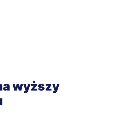
 na wyższy
u