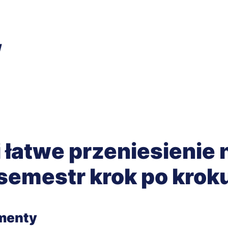
w
 łatwe przeniesienie
semestr krok po krok
menty