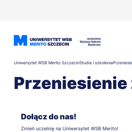
Przejdź
do
treści
Ścieżka
Uniwersytet WSB Merito Szczecin
Studia i szkolenia
Przeniesie
Przeniesienie 
nawigacyjna
Dołącz do nas!
Zmień uczelnię na Uniwersytet WSB Merito!