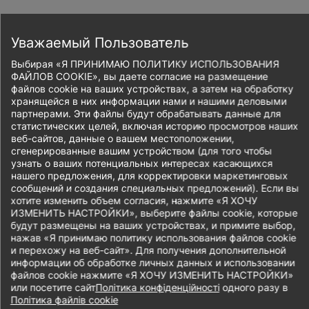
Skip
to
Запишись онлайн
main
Уважаемый Пользователь
content
Выбирая «Я ПРИНИМАЮ ПОЛИТИКУ ИСПОЛЬЗОВАНИЯ
ФАЙЛОВ COOKIE», вы даете согласие на размещение
файлов cookie на ваших устройствах, а затем на обработку
хранящейся в них информации нами и нашими деловыми
Breadcrumb
партнерами. Эти файлы будут обрабатывать данные для
статистических целей, включая историю просмотров наших
веб-сайтов, данные о вашем местоположении,
сгенерированные вашим устройством (для того чтобы
узнать о ваших потенциальных интересах касающихся
нашего предложения, для корректировки маркетинговых
сообщений и создания специальных предложений). Если вы
хотите изменить объем согласия, нажмите «Я ХОЧУ
ИЗМЕНИТЬ НАСТРОЙКИ», выберите файлы cookie, которые
будут размещены на ваших устройствах, и примите выбор,
нажав «Я принимаю политику использования файлов cookie
и перехожу на веб-сайт». Для получения дополнительной
информации об обработке личных данных и использовании
файлов cookie нажмите «Я ХОЧУ ИЗМЕНИТЬ НАСТРОЙКИ»
или посетите сайт
Політика конфіденційності
одного разу в
Політика файлів cookie