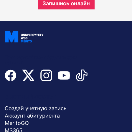
Запишись онлайн
Присоединяйтесь и будьте в курсе
событий
Menu
БЫСТРЫЙ ДОСТУП
stopka
Создай учетную запись
Aккаунт абитуриента
MeritoGO
MS365