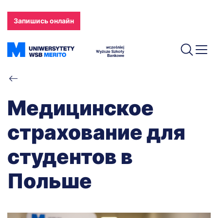
Skip
to
Запишись онлайн
main
content
Breadcrumb
Медицинское
страхование для
студентов в
Польше