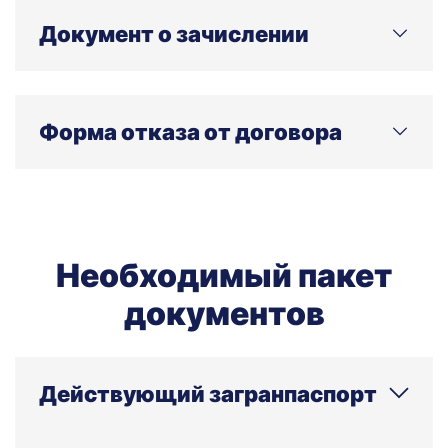
оплаты.
Документ о зачислении
После получения решения о зачислении вы
сможете скачать электронные документы в
Форма отказа от договора
аккаунте абитуриента. При необходимости
оригиналы документов могут быть высланы по
почте — для этого обратитесь в отдел рекрутации.
используется в случае отказа от обучения после
подписания договора, но до начала обучения.
Необходимый пакет
документов
Действующий загранпаспорт
Действующий загранпаспорт