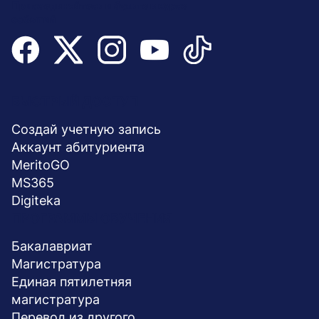
Присоединяйтесь и будьте в курсе
событий
Menu
БЫСТРЫЙ ДОСТУП
stopka
Создай учетную запись
Aккаунт абитуриента
MeritoGO
MS365
Digiteka
ПРОГРАММЫ ОБУЧЕНИЯ
Бакалавриат
Магистратура
Единая пятилетняя
магистратура
Перевод из другого