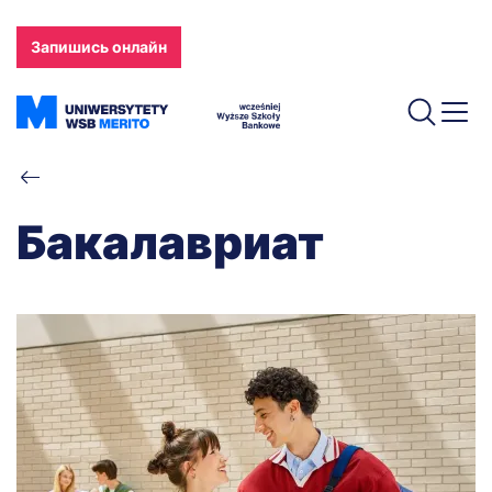
Skip
to
Запишись онлайн
main
content
Breadcrumb
Бакалавриат