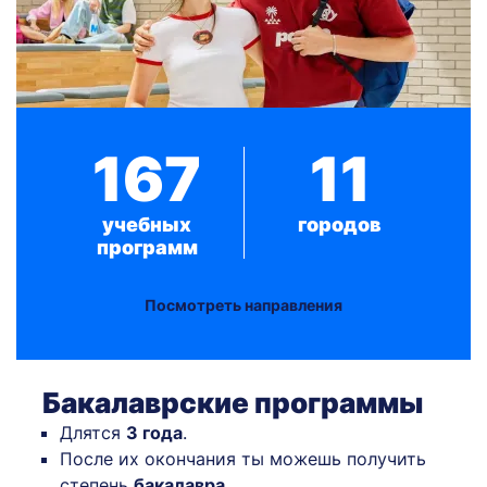
167
11
учебных
городов
программ
Посмотреть направления
Бакалаврские программы
Длятся
3 года
.
После их окончания ты можешь получить
степень
бакалавра
.