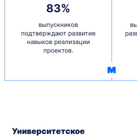
83%
Treść
выпускников
Treś
вы
подтверждают развитие
раз
навыков реализации
проектов.
Университетское