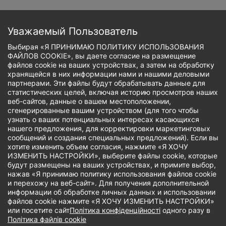
Skip
to
Запишись онлайн
main
Уважаемый Пользователь
content
Выбирая «Я ПРИНИМАЮ ПОЛИТИКУ ИСПОЛЬЗОВАНИЯ
ФАЙЛОВ COOKIE», вы даете согласие на размещение
файлов cookie на ваших устройствах, а затем на обработку
хранящейся в них информации нами и нашими деловыми
Breadcrumb
партнерами. Эти файлы будут обрабатывать данные для
статистических целей, включая историю просмотров наших
веб-сайтов, данные о вашем местоположении,
сгенерированные вашим устройством (для того чтобы
узнать о ваших потенциальных интересах касающихся
нашего предложения, для корректировки маркетинговых
сообщений и создания специальных предложений). Если вы
хотите изменить объем согласия, нажмите «Я ХОЧУ
ИЗМЕНИТЬ НАСТРОЙКИ», выберите файлы cookie, которые
будут размещены на ваших устройствах, и примите выбор,
нажав «Я принимаю политику использования файлов cookie
и перехожу на веб-сайт». Для получения дополнительной
информации об обработке личных данных и использовании
файлов cookie нажмите «Я ХОЧУ ИЗМЕНИТЬ НАСТРОЙКИ»
или посетите сайт
Політика конфіденційності
одного разу в
Політика файлів cookie