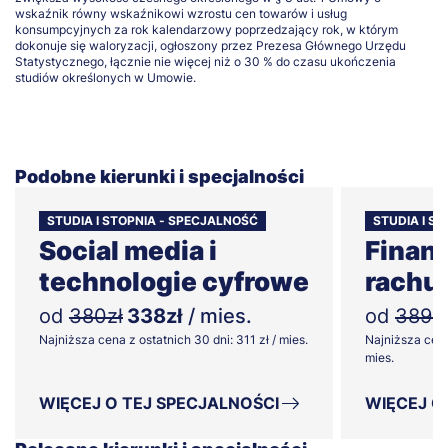
wskaźnik równy wskaźnikowi wzrostu cen towarów i usług
konsumpcyjnych za rok kalendarzowy poprzedzający rok, w którym
dokonuje się waloryzacji, ogłoszony przez Prezesa Głównego Urzędu
Statystycznego, łącznie nie więcej niż o 30 % do czasu ukończenia
studiów określonych w Umowie.
Podobne kierunki i specjalności
STUDIA I STOPNIA - SPECJALNOŚĆ
STUDIA I ST
Social media i
Finans
technologie cyfrowe
rachu
od
380zł
338zł
/ mies.
od
389zł
Najniższa cena z ostatnich 30 dni: 311 zł / mies.
Najniższa cena
mies.
WIĘCEJ O TEJ SPECJALNOŚCI
WIĘCEJ O