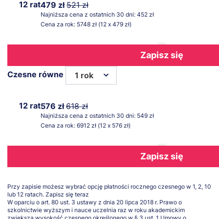
12 rat
479 zł
521 zł
Najniższa cena z ostatnich 30 dni: 452 zł
Cena za rok: 5748 zł (12 x 479 zł)
Zapisz się
Czesne równe
1 rok
12 rat
576 zł
618 zł
Najniższa cena z ostatnich 30 dni: 549 zł
Cena za rok: 6912 zł (12 x 576 zł)
Zapisz się
Przy zapisie możesz wybrać opcję płatności rocznego czesnego w 1, 2, 10
lub 12 ratach.
Zapisz się teraz
W oparciu o art. 80 ust. 3 ustawy z dnia 20 lipca 2018 r. Prawo o
szkolnictwie wyższym i nauce uczelnia raz w roku akademickim
zwiększa wysokość czesnego określonego w § 3 ust. 1 Umowy o