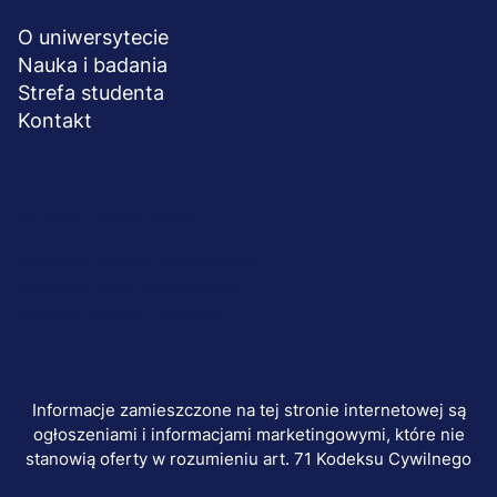
O uniwersytecie
Nauka i badania
Strefa studenta
Kontakt
Menu
© 2026 UWSB Merito
stopka-
Ochrona danych osobowych
Ochrona osób małoletnich
dodatkowe
Polityka plików "cookies"
Informacje zamieszczone na tej stronie internetowej są
ogłoszeniami i informacjami marketingowymi, które nie
stanowią oferty w rozumieniu art. 71 Kodeksu Cywilnego