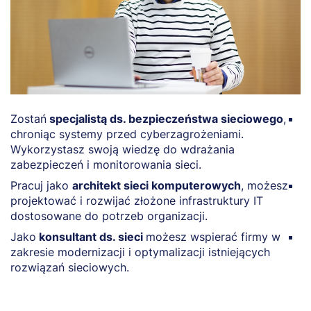
Zostań
specjalistą ds. bezpieczeństwa sieciowego
,
Za
chroniąc systemy przed cyberzagrożeniami.
f
Wykorzystasz swoją wiedzę do wdrażania
r
zabezpieczeń i monitorowania sieci.
r
Pracuj jako
architekt sieci komputerowych
, możesz
M
projektować i rozwijać złożone infrastruktury IT
z
dostosowane do potrzeb organizacji.
p
Jako
konsultant ds. sieci
możesz wspierać firmy w
P
zakresie modernizacji i optymalizacji istniejących
z
rozwiązań sieciowych.
T
n