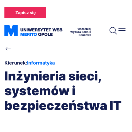
Przejdź
do
Zapisz się
treści
Ścieżka
nawigacyjna
Kierunek:
Informatyka
Inżynieria sieci,
systemów i
bezpieczeństwa IT