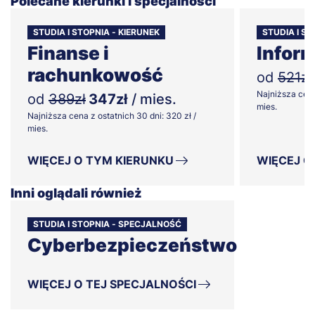
Polecane kierunki i specjalności
STUDIA I STOPNIA - KIERUNEK
STUDIA I ST
Finanse i
Infor
rachunkowość
od
521zł
Najniższa cena
od
389zł
347zł
/ mies.
mies.
Najniższa cena z ostatnich 30 dni: 320 zł /
mies.
WIĘCEJ O TYM KIERUNKU
WIĘCEJ O
Inni oglądali również
STUDIA I STOPNIA - SPECJALNOŚĆ
Cyberbezpieczeństwo
WIĘCEJ O TEJ SPECJALNOŚCI