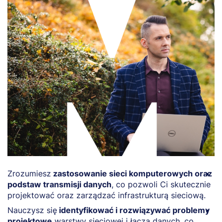
Zrozumiesz
zastosowanie sieci komputerowych oraz
N
podstaw transmisji danych
, co pozwoli Ci skutecznie
o
projektować oraz zarządzać infrastrukturą sieciową.
d
Nauczysz się
identyfikować i rozwiązywać problemy
O
projektowe
warstwy sieciowej i łącza danych, co
i