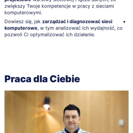
zwiększy Twoje kompetencje w pracy z sieciami
m
komputerowymi.
r
Dowiesz się, jak
zarządzać i diagnozować sieci
P
komputerowe
, w tym analizować ich wydajność, co
tr
pozwoli Ci optymalizować ich działanie.
i
Praca dla Ciebie