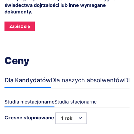
świadectwa dojrzałości lub inne wymagane
dokumenty.
Zapisz się
Ceny
Dla Kandydatów
Dla naszych absolwentów
Dla
Studia niestacjonarne
Studia stacjonarne
Czesne stopniowane
1 rok