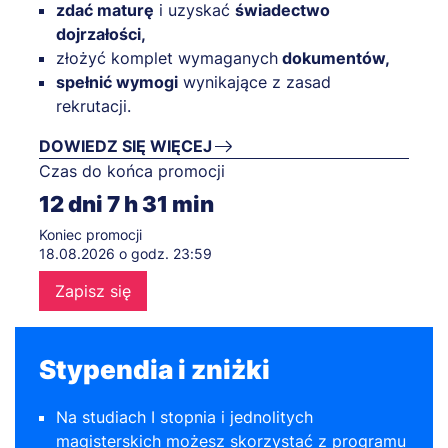
zdać maturę
i uzyskać
świadectwo
dojrzałości,
złożyć komplet wymaganych
dokumentów,
spełnić wymogi
wynikające z zasad
rekrutacji.
DOWIEDZ SIĘ WIĘCEJ
Czas do końca promocji
12
dni
7
h
31
min
Koniec promocji
18.08.2026 o godz. 23:59
Zapisz się
Stypendia i zniżki
Na studiach I stopnia i jednolitych
magisterskich możesz skorzystać z programu