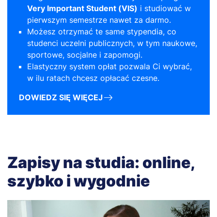
Very Important Student (VIS)
i studiować w
pierwszym semestrze nawet za darmo.
Możesz otrzymać te same stypendia, co
studenci uczelni publicznych, w tym naukowe,
sportowe, socjalne i zapomogi.
Elastyczny system opłat pozwala Ci wybrać,
w ilu ratach chcesz opłacać czesne.
DOWIEDZ SIĘ WIĘCEJ
Zapisy na studia: online,
szybko i wygodnie