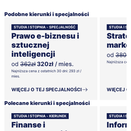
Podobne kierunki i specjalności
STUDIA I STOPNIA - SPECJALNOŚĆ
STUDIA I S
Prawo e-biznesu i
Strate
sztucznej
marke
inteligencji
od
380z
Najniższa cena 
od
362zł
320zł
/ mies.
Najniższa cena z ostatnich 30 dni: 293 zł /
mies.
WIĘCEJ O TEJ SPECJALNOŚCI
WIĘCEJ O
Polecane kierunki i specjalności
STUDIA I STOPNIA - KIERUNEK
STUDIA I ST
Finanse i
Infor