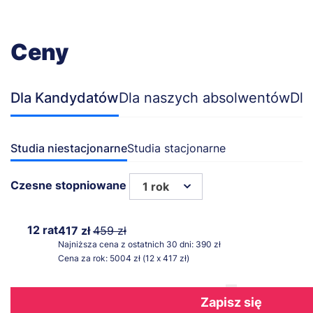
Ceny
Dla Kandydatów
Dla naszych absolwentów
Dla
Studia niestacjonarne
Studia stacjonarne
Czesne stopniowane
1 rok
12 rat
417 zł
459 zł
Najniższa cena z ostatnich 30 dni: 390 zł
Cena za rok: 5004 zł (12 x 417 zł)
Zapisz się