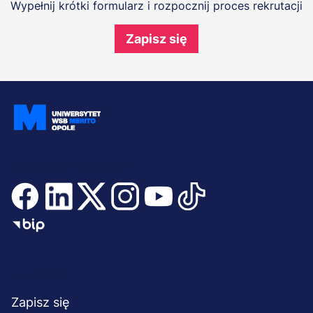
Wypełnij krótki formularz i rozpocznij proces rekrutacji
Zapisz się
Dołącz i bądź na bieżąco
Menu
NA SKRÓTY
stopka
Zapisz się