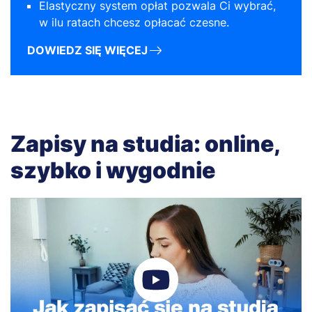
Elastyczny system opłat pozwala Ci wybrać,
w ilu ratach chcesz opłacać czesne.
DOWIEDZ SIĘ WIĘCEJ
Zapisy na studia: online,
szybko i wygodnie