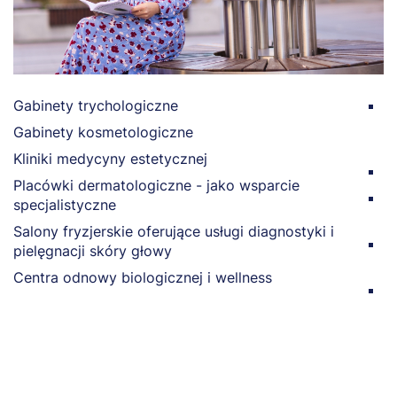
Gabinety trychologiczne
F
s
Gabinety kosmetologiczne
g
Kliniki medycyny estetycznej
D
Placówki dermatologiczne - jako wsparcie
D
specjalistyczne
k
Salony fryzjerskie oferujące usługi diagnostyki i
B
pielęgnacji skóry głowy
p
Centra odnowy biologicznej i wellness
O
w