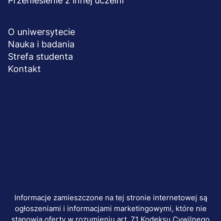
Przeniesienie z innej uczelni
UCZELNIA
O uniwersytecie
Nauka i badania
Strefa studenta
Kontakt
Menu
© 2026 UWSB Merito
stopka-
Ochrona danych osobowych
Ochrona osób małoletnich
dodatkowe
Polityka plików "cookies"
Informacje zamieszczone na tej stronie internetowej są
ogłoszeniami i informacjami marketingowymi, które nie
stanowią oferty w rozumieniu art. 71 Kodeksu Cywilnego