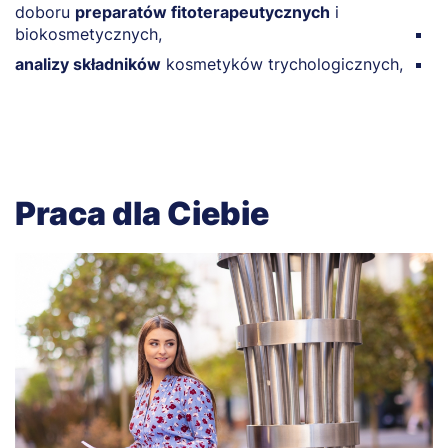
n
doboru
preparatów fitoterapeutycznych
i
biokosmetycznych,
p
analizy składników
kosmetyków trychologicznych,
d
Praca dla Ciebie