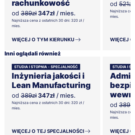
rachunkowość
od
521zł
Najniższa cena
od
389zł
347zł
/ mies.
mies.
Najniższa cena z ostatnich 30 dni: 320 zł /
mies.
WIĘCEJ O TYM KIERUNKU
WIĘCEJ O
Inni oglądali również
STUDIA I STOPNIA - SPECJALNOŚĆ
STUDIA I ST
Inżynieria jakości i
Admini
Lean Manufacturing
bezpi
wewnę
od
389zł
347zł
/ mies.
Najniższa cena z ostatnich 30 dni: 320 zł /
od
389zł
mies.
Najniższa cena
mies.
WIĘCEJ O TEJ SPECJALNOŚCI
WIĘCEJ O