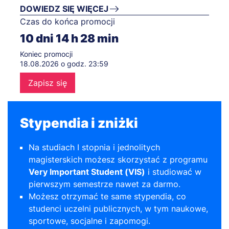
DOWIEDZ SIĘ WIĘCEJ
Czas do końca promocji
10
dni
14
h
28
min
Koniec promocji
18.08.2026 o godz. 23:59
Zapisz się
Stypendia i zniżki
Na studiach I stopnia i jednolitych
magisterskich możesz skorzystać z programu
Very Important Student (VIS)
i studiować w
pierwszym semestrze nawet za darmo.
Możesz otrzymać te same stypendia, co
studenci uczelni publicznych, w tym naukowe,
sportowe, socjalne i zapomogi.