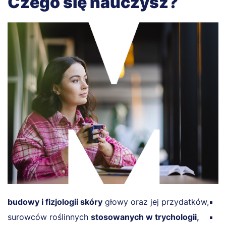
Czego się nauczysz?
budowy i fizjologii skóry
głowy oraz jej przydatków,
z
surowców roślinnych
stosowanych w trychologii,
z