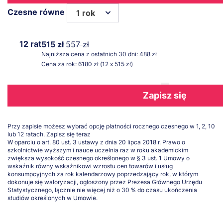
Czesne równe
1 rok
12 rat
515 zł
557 zł
Najniższa cena z ostatnich 30 dni: 488 zł
Cena za rok: 6180 zł (12 x 515 zł)
Zapisz się
Przy zapisie możesz wybrać opcję płatności rocznego czesnego w 1, 2, 10
lub 12 ratach.
Zapisz się teraz
W oparciu o art. 80 ust. 3 ustawy z dnia 20 lipca 2018 r. Prawo o
szkolnictwie wyższym i nauce uczelnia raz w roku akademickim
zwiększa wysokość czesnego określonego w § 3 ust. 1 Umowy o
wskaźnik równy wskaźnikowi wzrostu cen towarów i usług
konsumpcyjnych za rok kalendarzowy poprzedzający rok, w którym
dokonuje się waloryzacji, ogłoszony przez Prezesa Głównego Urzędu
Statystycznego, łącznie nie więcej niż o 30 % do czasu ukończenia
studiów określonych w Umowie.