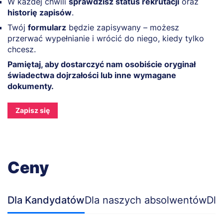
W każdej chwili
sprawdzisz status rekrutacji
oraz
historię zapisów
.
Twój
formularz
będzie zapisywany – możesz
przerwać wypełnianie i wrócić do niego, kiedy tylko
chcesz.
Pamiętaj, aby dostarczyć nam osobiście oryginał
świadectwa dojrzałości lub inne wymagane
dokumenty.
Zapisz się
Ceny
Dla Kandydatów
Dla naszych absolwentów
Dla