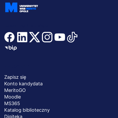
Dołącz i bądź na bieżąco
Menu
NA SKRÓTY
stopka
Zapisz się
Konto kandydata
MeritoGO
Moodle
MS365
Katalog biblioteczny
Digiteka