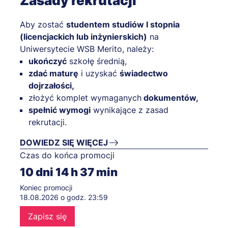
Zasady rekrutacji
Aby zostać
studentem studiów I stopnia
(licencjackich lub inżynierskich)
na
Uniwersytecie WSB Merito, należy:
ukończyć
szkołę średnią,
zdać maturę
i uzyskać
świadectwo
dojrzałości,
złożyć komplet wymaganych
dokumentów,
spełnić wymogi
wynikające z zasad
rekrutacji.
DOWIEDZ SIĘ WIĘCEJ
Czas do końca promocji
10
dni
14
h
37
min
Koniec promocji
18.08.2026 o godz. 23:59
Zapisz się