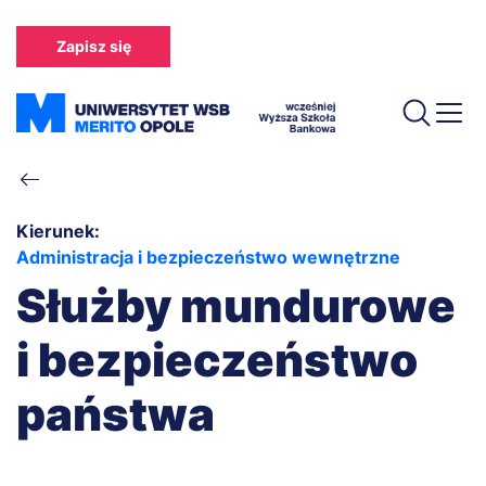
Przejdź
do
Zapisz się
treści
Ścieżka
nawigacyjna
Kierunek:
Administracja i bezpieczeństwo wewnętrzne
Służby mundurowe
i bezpieczeństwo
państwa