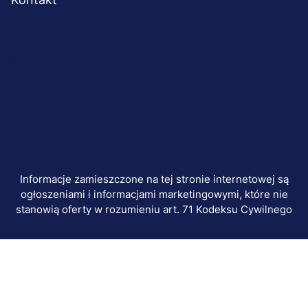
Menu
© 2026 UWSB Merito
stopka-
Ochrona danych osobowych
Ochrona osób małoletnich
dodatkowe
Polityka plików "cookies"
Informacje zamieszczone na tej stronie internetowej są
ogłoszeniami i informacjami marketingowymi, które nie
stanowią oferty w rozumieniu art. 71 Kodeksu Cywilnego