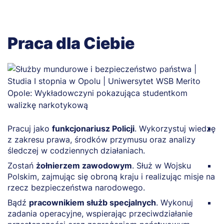
Praca dla Ciebie
Pracuj jako
funkcjonariusz Policji
. Wykorzystuj wiedzę
Za
z zakresu prawa, środków przymusu oraz analizy
W
śledczej w codziennych działaniach.
z
Zostań
żołnierzem zawodowym
. Służ w Wojsku
P
Polskim, zajmując się obroną kraju i realizując misje na
D
rzecz bezpieczeństwa narodowego.
d
Bądź
pracownikiem służb specjalnych
. Wykonuj
B
zadania operacyjne, wspierając przeciwdziałanie
P