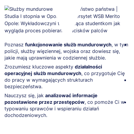
Poznasz
funkcjonowanie służb mundurowych
, w tym
N
policji, służby więziennej, wojska oraz dowiesz się,
b
jakie mają uprawnienia w codziennej służbie.
p
w
Zrozumiesz kluczowe aspekty
działalności
f
operacyjnej
służb mundurowych
, co przygotuje Cię
do pracy w wymagających strukturach
Z
bezpieczeństwa.
p
w
Nauczysz się, jak
analizować informacje
pozostawione przez przestępców
, co pomoże Ci w
P
typowaniu sprawców i wspieraniu działań
b
dochodzeniowych.
a