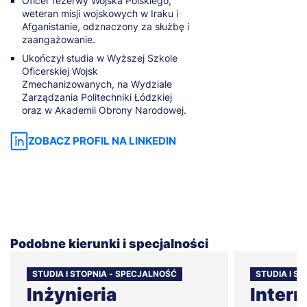
Oficer rezerwy Wojska Polskiego,
weteran misji wojskowych w Iraku i
Afganistanie, odznaczony za służbę i
zaangażowanie.
Ukończył studia w Wyższej Szkole
Oficerskiej Wojsk
Zmechanizowanych, na Wydziale
Zarządzania Politechniki Łódzkiej
oraz w Akademii Obrony Narodowej.
ZOBACZ PROFIL NA LINKEDIN
Podobne kierunki i specjalności
STUDIA I STOPNIA - SPECJALNOŚĆ
STUDIA I S
Inżynieria
Intern