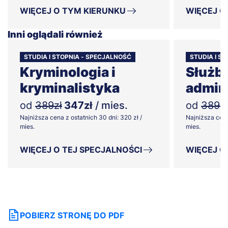
WIĘCEJ O TYM KIERUNKU
WIĘCEJ O
Inni oglądali również
STUDIA I STOPNIA - SPECJALNOŚĆ
STUDIA I S
Kryminologia i
Służb
kryminalistyka
admini
od
389zł
347zł
/ mies.
od
389zł
Najniższa cena z ostatnich 30 dni: 320 zł /
Najniższa cena
mies.
mies.
WIĘCEJ O TEJ SPECJALNOŚCI
WIĘCEJ O
POBIERZ STRONĘ DO PDF