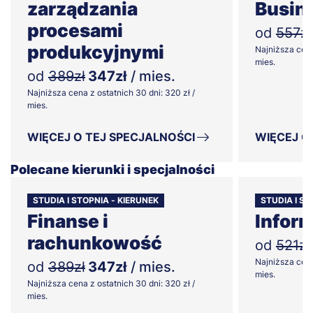
zarządzania
Busin
procesami
od
557zł
produkcyjnymi
Najniższa cena
mies.
od
389zł
347zł
/ mies.
Najniższa cena z ostatnich 30 dni: 320 zł /
mies.
WIĘCEJ O TEJ SPECJALNOŚCI
WIĘCEJ O
Polecane kierunki i specjalności
STUDIA I STOPNIA - KIERUNEK
STUDIA I ST
Finanse i
Infor
rachunkowość
od
521zł
Najniższa cena
od
389zł
347zł
/ mies.
mies.
Najniższa cena z ostatnich 30 dni: 320 zł /
mies.