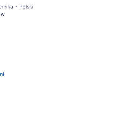
ernika
Polski
ów
mi