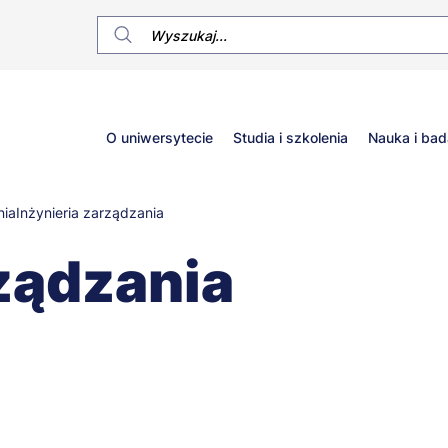
Główne
O uniwersytecie
Studia i szkolenia
Nauka i bad
menu
nia
Inżynieria zarządzania
rządzania