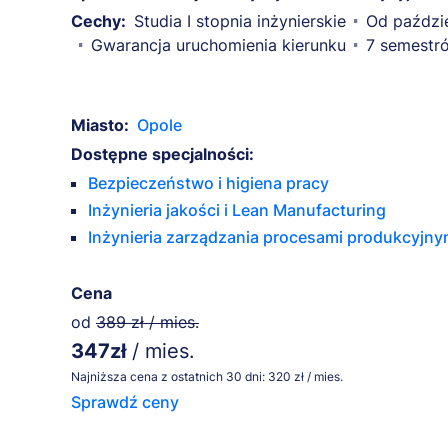
Cechy:
Studia I stopnia inżynierskie
Od paździ
Gwarancja uruchomienia kierunku
7 semestr
Miasto:
Opole
Dostępne specjalności:
Bezpieczeństwo i higiena pracy
Inżynieria jakości i Lean Manufacturing
Inżynieria zarządzania procesami produkcyjny
Cena
od
389 zł / mies.
347zł
/ mies.
Najniższa cena z ostatnich 30 dni: 320 zł / mies.
Sprawdź ceny