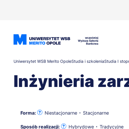
Przejdź
do
treści
Ścieżka
Uniwersytet WSB Merito Opole
Studia i szkolenia
Studia I stop
Inżynieria za
nawigacyjna
Forma:
Niestacjonarne
Stacjonarne
Sposób realizacji:
Hybrydowe
Tradycyjne