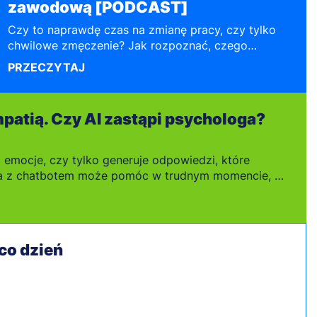
zawodową [PODCAST]
Czy to naprawdę czas na zmianę pracy, czy tylko
chwilowe zmęczenie? Jak rozpoznać, czego
potrzebujemy w życiu zawodowym: awansu,
PRZECZYTAJ
większych pieniędzy, sensu, rozwoju, stabilizacji, a
może po prostu świętego spokoju?
patią. Czy AI zastąpi psychologa?
 emocje, czy tylko generuje odpowiedzi, które
a z chatbotem może pomóc w trudnym momencie, a
tu z drugim człowiekiem?
co dzień