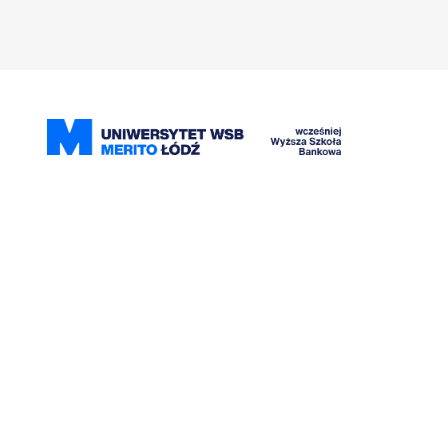
Przejdź
do
treści