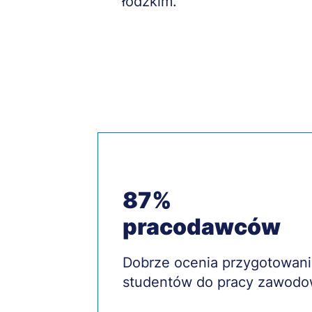
łódzkim.
87%
pracodawców
Treść
Dobrze ocenia przygotowan
studentów do pracy zawodo