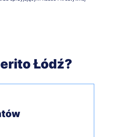
erito Łódź?
ntów