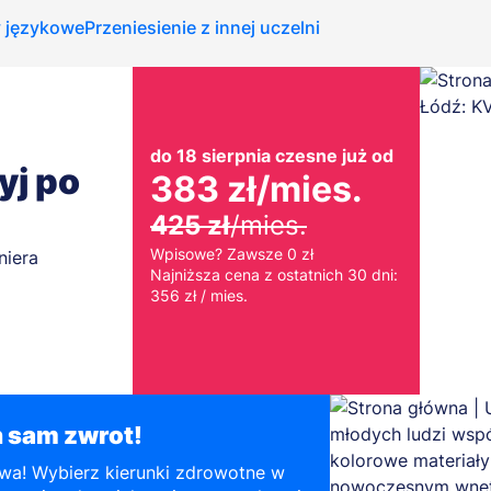
y językowe
Przeniesienie z innej uczelni
do 18 sierpnia czesne już od
żyj po
383 zł
/mies.
425 zł
/mies.
Wpisowe? Zawsze 0 zł
niera
Najniższa cena z ostatnich 30 dni:
356 zł / mies.
n sam zwrot!
rwa! Wybierz kierunki zdrowotne w