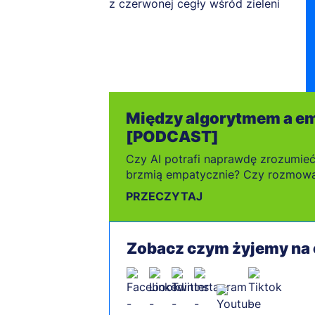
Między algorytmem a em
[PODCAST]
Czy AI potrafi naprawdę zrozumieć
brzmią empatycznie? Czy rozmow
może czasem oddala nas od kontak
PRZECZYTAJ
Zobacz czym żyjemy na 