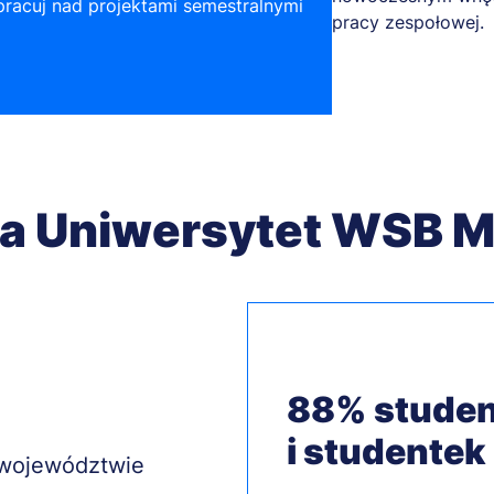
 pracuj nad projektami semestralnymi
a Uniwersytet WSB M
88% stude
i studentek
 województwie