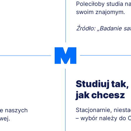
Treść
Poleciłoby studia 
swoim znajomym.
Źródło: „Badanie sa
Studiuj tak,
jak chcesz
Treść
Stacjonarnie, niest
ie naszych
– wybór należy do C
wej.