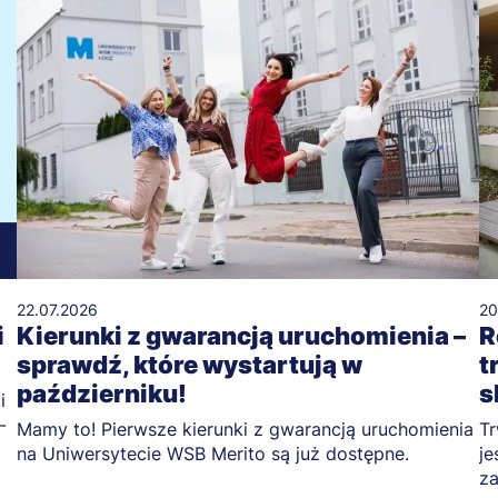
22.07.2026
20
i
Kierunki z gwarancją uruchomienia –
R
sprawdź, które wystartują w
t
październiku!
s
i
-
Mamy to! Pierwsze kierunki z gwarancją uruchomienia
Tr
na Uniwersytecie WSB Merito są już dostępne.
je
za