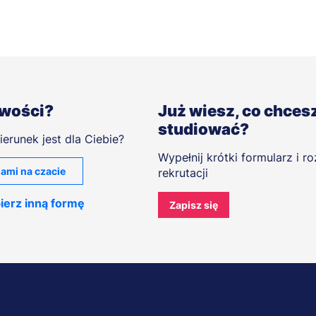
iwości?
Już wiesz, co chces
studiować?
ierunek jest dla Ciebie?
Wypełnij krótki formularz i r
ami na czacie
rekrutacji
ierz inną formę
Zapisz się
A