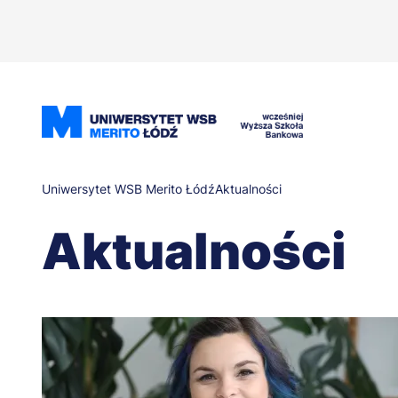
Przejdź
do
treści
Ścieżka
Uniwersytet WSB Merito Łódź
Aktualności
Aktualności
nawigacyjna