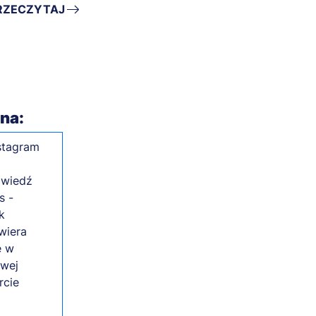
RZECZYTAJ
 na: