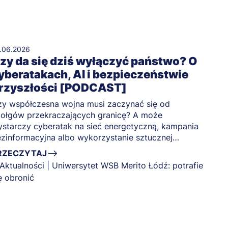
.06.2026
zy da się dziś wyłączyć państwo? O
yberatakach, AI i bezpieczeństwie
rzyszłości [PODCAST]
y współczesna wojna musi zaczynać się od
ołgów przekraczających granicę? A może
starczy cyberatak na sieć energetyczną, kampania
zinformacyjna albo wykorzystanie sztucznej
teligencji do manipulowania opinią publiczną?
RZECZYTAJ