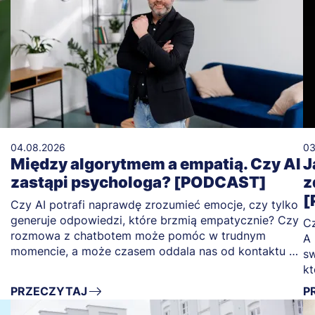
04.08.2026
03
Między algorytmem a empatią. Czy AI
J
zastąpi psychologa? [PODCAST]
z
[
Czy AI potrafi naprawdę zrozumieć emocje, czy tylko
generuje odpowiedzi, które brzmią empatycznie? Czy
Cz
rozmowa z chatbotem może pomóc w trudnym
A 
momencie, a może czasem oddala nas od kontaktu z
sw
drugim człowiekiem?
kt
PRZECZYTAJ
P