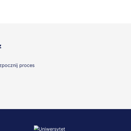
z
ozpocznij proces