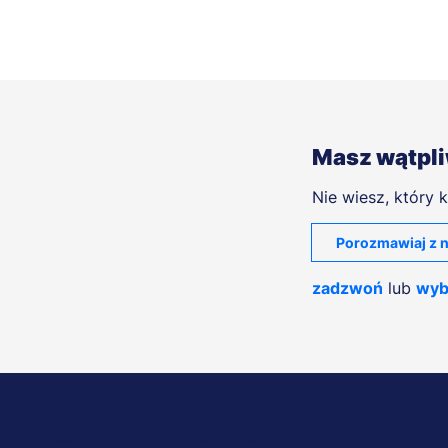
Masz wątpl
Nie wiesz, który k
Porozmawiaj z n
zadzwoń
lub
wyb
NA SKRÓTY
STUDIA I SZKOLENIA
UCZELNI