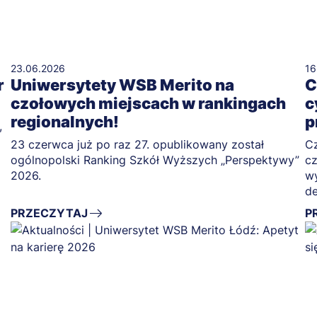
23.06.2026
16
r
Uniwersytety WSB Merito na
C
czołowych miejscach w rankingach
c
regionalnych!
p
,
23 czerwca już po raz 27. opublikowany został
Cz
ogólnopolski Ranking Szkół Wyższych „Perspektywy”
cz
2026.
wy
de
in
PRZECZYTAJ
P