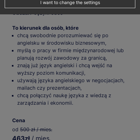
I want to change the settings
Miasto:
Łódź
Obszar:
Języki obce
To kierunek dla osób, które
chcą swobodnie porozumiewać się po
angielsku w środowisku biznesowym,
myślą o pracy w firmie międzynarodowej lub
planują rozwój zawodowy za granicą,
znają już język angielski i chcą wejść na
wyższy poziom komunikacji,
używają języka angielskiego w negocjacjach,
mailach czy prezentacjach,
chcą połączyć naukę języka z wiedzą z
zarządzania i ekonomii.
Cena
od
500 zł / mies.
463zł
/ mies.