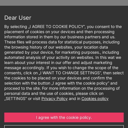
Przejdź
do
Zapisz się
treści
Dear User
By selecting „I AGREE TO COOKIE POLICY”, you consent to the
placement of cookies on your devices and then processing
information stored in them by our business partners and us.
These files will process data for statistical purposes, including
Ścieżka
the browsing history of our websites, your location data
generated by your device, for marketing purposes., including
nawigacyjna
automated analysis of your activity on websites. In this wat we
Business English
learn about your interest in our offer and adjust marketing
message accordingly. If you wish to change the scope of the
consents, click on „I WANT TO CHANGE SETTINGS”, then select
the cookies to be placed on your devices and confirm the
selection with the button „I agree with the cookie policy” and
proceed to the site. For more information on the processing of
Sposób realizacji:
Online
personal data and the use of cookies, please click on
„SETTINGS” or visit
Privacy Policy
and in
Cookies policy
Cechy:
Od października
Polski
Angielski
Dofinansowane
I agree with the cookie policy.