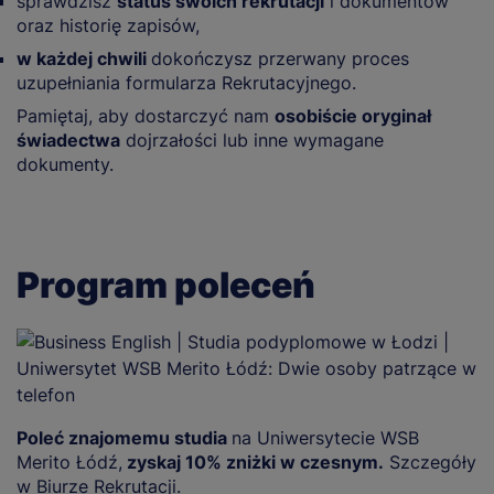
sprawdzisz
status swoich rekrutacji
i dokumentów
oraz historię zapisów,
w każdej chwili
dokończysz przerwany proces
uzupełniania formularza Rekrutacyjnego.
Pamiętaj, aby dostarczyć nam
osobiście oryginał
świadectwa
dojrzałości lub inne wymagane
dokumenty.
Program poleceń
Poleć znajomemu studia
na Uniwersytecie WSB
Merito Łódź,
zyskaj 10% zniżki w czesnym.
Szczegóły
w Biurze Rekrutacji.