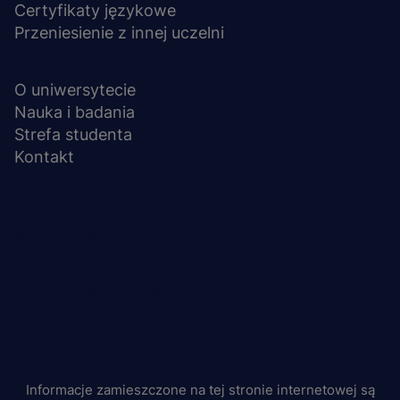
Certyfikaty językowe
Przeniesienie z innej uczelni
UCZELNIA
O uniwersytecie
Nauka i badania
Strefa studenta
Kontakt
Menu
© 2026 UWSB Merito
stopka-
Ochrona danych osobowych
Ochrona osób małoletnich
dodatkowe
Polityka plików "cookies"
Informacje zamieszczone na tej stronie internetowej są