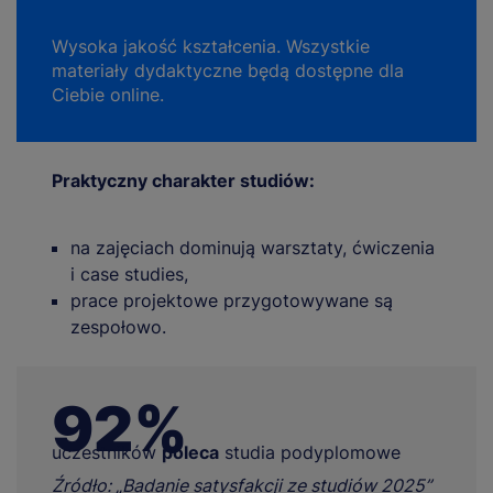
Wysoka jakość kształcenia. Wszystkie
materiały dydaktyczne będą dostępne dla
Ciebie online.
Praktyczny charakter studiów:
na zajęciach dominują warsztaty, ćwiczenia
i case studies,
prace projektowe przygotowywane są
zespołowo.
92%
uczestników
poleca
studia podyplomowe
Źródło: „Badanie satysfakcji ze studiów 2025”