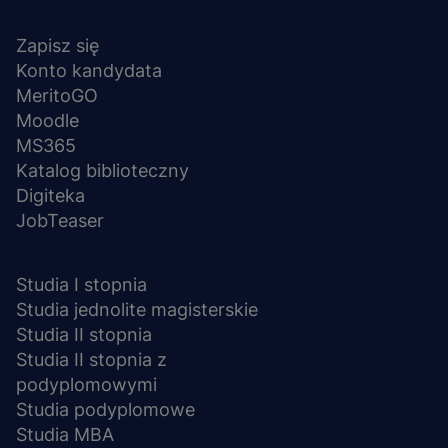
Menu
NA SKRÓTY
stopka
Zapisz się
Konto kandydata
MeritoGO
Moodle
MS365
Katalog biblioteczny
Digiteka
JobTeaser
STUDIA I SZKOLENIA
Studia I stopnia
Studia jednolite magisterskie
Studia II stopnia
Studia II stopnia z
podyplomowymi
Studia podyplomowe
Studia MBA