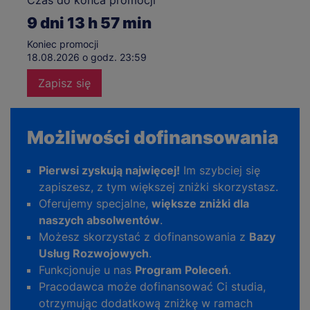
9
dni
13
h
57
min
Koniec promocji
18.08.2026 o godz. 23:59
Zapisz się
Możliwości dofinansowania
Pierwsi zyskują najwięcej!
Im szybciej się
zapiszesz, z tym większej zniżki skorzystasz.
Oferujemy specjalne,
większe zniżki dla
naszych absolwentów
.
Możesz skorzystać z dofinansowania z
Bazy
Usług Rozwojowych
.
Funkcjonuje u nas
Program Poleceń
.
Pracodawca może dofinansować Ci studia,
otrzymując dodatkową zniżkę w ramach