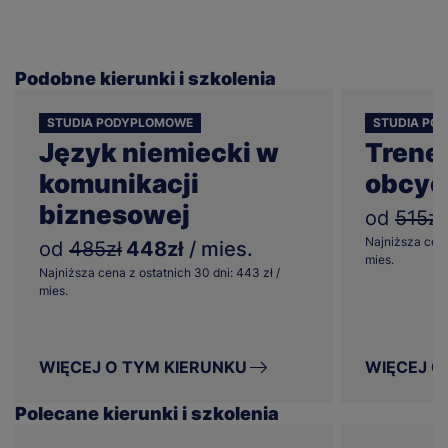
Podobne kierunki i szkolenia
STUDIA PODYPLOMOWE
STUDIA PO
Język niemiecki w
Trene
komunikacji
obcyc
biznesowej
od
515zł
Najniższa cena
od
485zł
448zł
/ mies.
mies.
Najniższa cena z ostatnich 30 dni: 443 zł /
mies.
WIĘCEJ O TYM KIERUNKU
WIĘCEJ O
Polecane kierunki i szkolenia