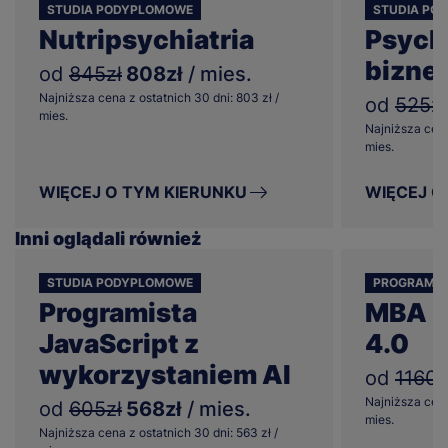
STUDIA PODYPLOMOWE
STUDIA PO
Nutripsychiatria
Psych
bizne
od
845zł
808zł
/ mies.
Najniższa cena z ostatnich 30 dni: 803 zł /
od
525zł
mies.
Najniższa cena
mies.
WIĘCEJ O TYM KIERUNKU
WIĘCEJ O
Inni oglądali również
STUDIA PODYPLOMOWE
PROGRAM 
Programista
MBA 
JavaScript z
4.0
wykorzystaniem AI
od
1160z
Najniższa cena
od
605zł
568zł
/ mies.
mies.
Najniższa cena z ostatnich 30 dni: 563 zł /