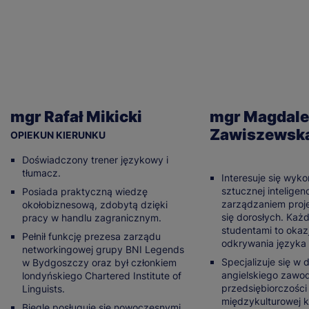
prognoz co do przyszłości AI w kontekście
biznesowym (8 godz.)
Praktyczna nauka języka angielskiego w
biznesie (32 godz.)
mgr Rafał Mikicki
mgr Magdal
Zawiszewsk
OPIEKUN KIERUNKU
Doświadczony trener językowy i
tłumacz.
Interesuje się wyk
sztucznej inteligen
Posiada praktyczną wiedzę
zarządzaniem proj
okołobiznesową, zdobytą dzięki
się dorosłych. Każ
pracy w handlu zagranicznym.
studentami to oka
Pełnił funkcję prezesa zarządu
odkrywania języka i
networkingowej grupy BNI Legends
Specjalizuje się w
w Bydgoszczy oraz był członkiem
angielskiego zawo
londyńskiego Chartered Institute of
przedsiębiorczości 
Linguists.
międzykulturowej k
Biegle posługuje się nowoczesnymi