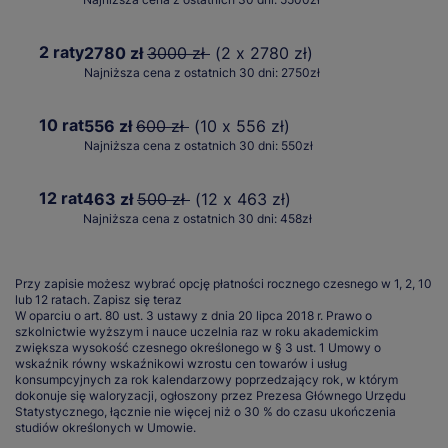
2 raty
2780 zł
3000 zł
(2 x 2780 zł)
Najniższa cena z ostatnich 30 dni: 2750zł
10 rat
556 zł
600 zł
(10 x 556 zł)
Najniższa cena z ostatnich 30 dni: 550zł
12 rat
463 zł
500 zł
(12 x 463 zł)
Najniższa cena z ostatnich 30 dni: 458zł
Przy zapisie możesz wybrać opcję płatności rocznego czesnego w 1, 2, 10
lub 12 ratach.
Zapisz się teraz
W oparciu o art. 80 ust. 3 ustawy z dnia 20 lipca 2018 r. Prawo o
szkolnictwie wyższym i nauce uczelnia raz w roku akademickim
zwiększa wysokość czesnego określonego w § 3 ust. 1 Umowy o
wskaźnik równy wskaźnikowi wzrostu cen towarów i usług
konsumpcyjnych za rok kalendarzowy poprzedzający rok, w którym
dokonuje się waloryzacji, ogłoszony przez Prezesa Głównego Urzędu
Statystycznego, łącznie nie więcej niż o 30 % do czasu ukończenia
studiów określonych w Umowie.