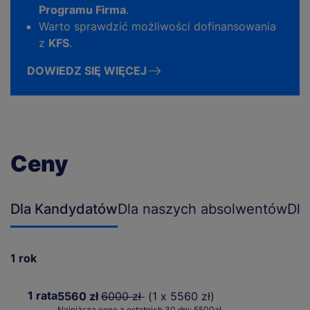
Programu Firma
.
Warto sprawdzić możliwości dofinansowania
z
KFS
.
DOWIEDZ SIĘ WIĘCEJ
Ceny
Dla Kandydatów
Dla naszych absolwentów
Dla
1 rok
1 rata
5560 zł
6000 zł
(1 x 5560 zł)
Najniższa cena z ostatnich 30 dni: 5500zł