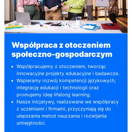
Współpraca z otoczeniem
społeczno-gospodarczym
Współpracujemy z otoczeniem, tworząc
innowacyjne projekty edukacyjne i badawcze.
Wspieramy rozwój kompetencji językowych,
integrację edukacji i technologii oraz
promujemy ideę lifelong learning.
Nasze inicjatywy, realizowane we współpracy
z uczelniami i firmami, przyczyniają się do
ulepszania metod nauczania i rozwijania
umiejętności.