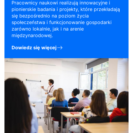
Pracownicy naukowi realizują innowacyjne i
pionierskie badania i projekty, które przekładają
się bezpośrednio na poziom życia
społeczeństwa i funkcjonowanie gospodarki
zarówno lokalnie, jak i na arenie
międzynarodowej.
Dowiedz się więcej