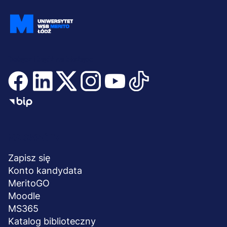
Dołącz i bądź na bieżąco
Menu
NA SKRÓTY
stopka
Zapisz się
Konto kandydata
MeritoGO
Moodle
MS365
Katalog biblioteczny