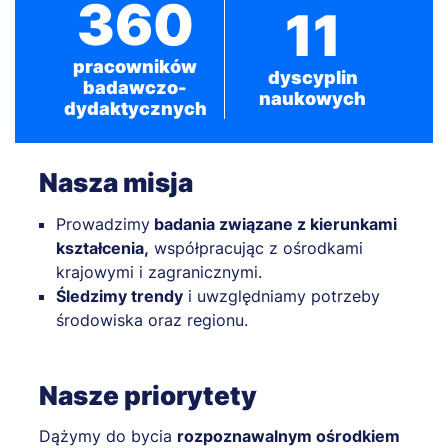
360
11
pracowników
dyscyplin
badawczo-
naukowych
dydaktycznych
Nasza misja
Prowadzimy
badania związane z kierunkami
kształcenia,
współpracując z ośrodkami
krajowymi i zagranicznymi.
Śledzimy trendy
i uwzględniamy potrzeby
środowiska oraz regionu.
Nasze priorytety
Dążymy do bycia
rozpoznawalnym ośrodkiem