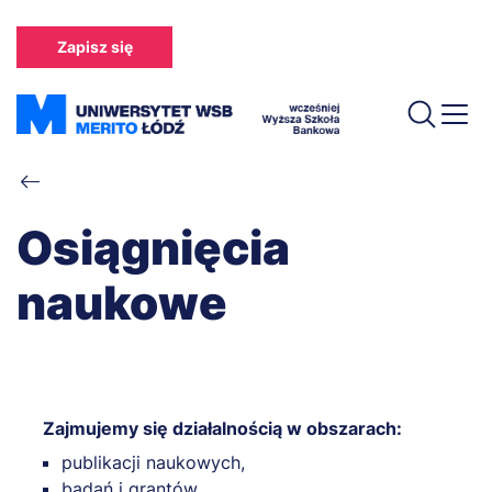
Przejdź
do
Zapisz się
treści
Ścieżka
nawigacyjna
Osiągnięcia
naukowe
Zajmujemy się działalnością w obszarach:
publikacji naukowych,
badań i grantów,